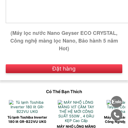
(Máy lọc nước Nano Geyser ECO CRYSTAL,
Công nghệ màng lọc Nano, Bảo hành 5 năm
Hot)
Đặt hàng
Có Thể Bạn Thích
Tủ lạnh Toshiba Inverter
Máy Làm Bánh 
180 lít GR-B22VU UKG
Công Nghiệp 
MÁY NHỔ LÔNG MĂNG