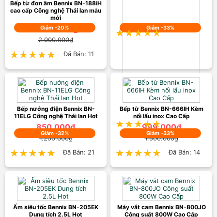
Bếp từ đơn âm Bennix BN-188iH
399.000₫
cao cấp Công nghệ Thái lan mẫu
mới
550.000₫
1.599.000₫
Giảm -20%
Giảm -33%
★★★★★
★★★★★
Đã Bán: 56
2.000.000₫
★★★★★
★★★★★
Đã Bán: 11
Bếp hồng ngoại Bennix BN-
288HN Công nghệ Thái lan Hot
799.000₫
Bếp nướng điện Bennix BN-
Bếp từ Bennix BN-666IH Kèm
1.200.000₫
11ELG Công nghệ Thái lan Hot
nổi lẩu inox Cao Cấp
★★★★★
★★★★★
Đã Bán: 22
850.000₫
999.000₫
Giảm -32%
Giảm -33%
1.250.000₫
1.500.000₫
★★★★★
★★★★★
Đã Bán: 21
★★★★★
★★★★★
Đã Bán: 14
Ấm siêu tốc Bennix BN-205EK
Máy vắt cam Bennix BN-800JO
Dung tích 2.5L Hot
Công suất 800W Cao Cấp