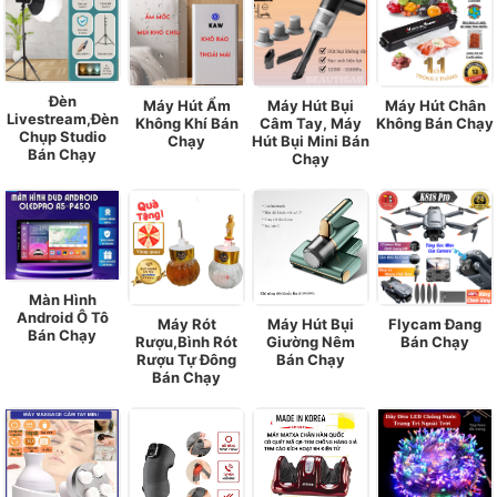
Đèn
Máy Hút Ẩm
Máy Hút Bụi
Máy Hút Chân
Livestream,Đèn
Không Khí Bán
Câm Tay, Máy
Không Bán Chạy
Chụp Studio
Chạy
Hút Bụi Mini Bán
Bán Chạy
Chạy
Màn Hình
Android Ô Tô
Máy Rót
Máy Hút Bụi
Flycam Đang
Bán Chạy
Rượu,Bình Rót
Giường Nêm
Bán Chạy
Rượu Tự Đông
Bán Chạy
Bán Chạy