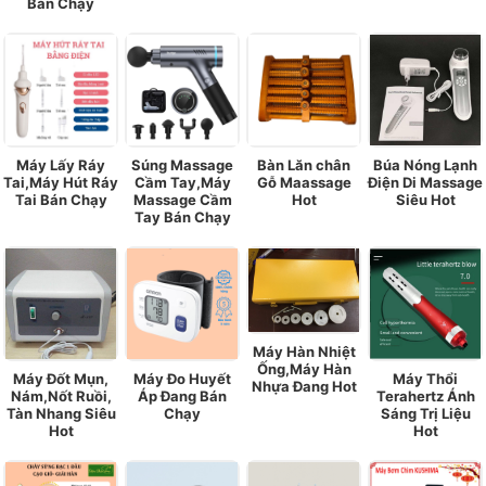
Bán Chạy
Máy Lấy Ráy
Súng Massage
Bàn Lăn chân
Búa Nóng Lạnh
Tai,Máy Hút Ráy
Cầm Tay,Máy
Gỗ Maassage
Điện Di Massage
Tai Bán Chạy
Massage Cầm
Hot
Siêu Hot
Tay Bán Chạy
Máy Hàn Nhiệt
Ống,Máy Hàn
Máy Đốt Mụn,
Máy Đo Huyết
Máy Thổi
Nhựa Đang Hot
Nám,Nốt Ruồi,
Áp Đang Bán
Terahertz Ánh
Tàn Nhang Siêu
Chạy
Sáng Trị Liệu
Hot
Hot