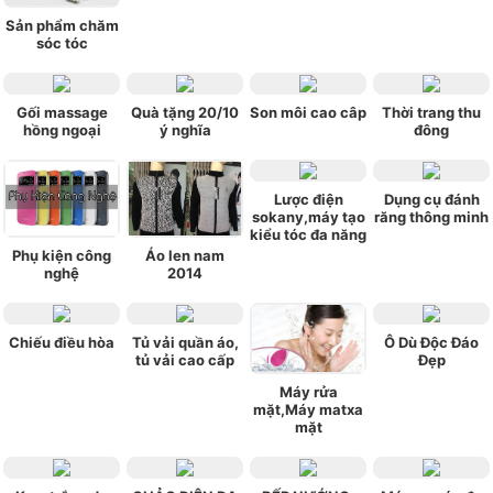
Sản phẩm chăm
sóc tóc
Gối massage
Quà tặng 20/10
Son môi cao câp
Thời trang thu
hồng ngoại
ý nghĩa
đông
Lược điện
Dụng cụ đánh
sokany,máy tạo
răng thông minh
kiểu tóc đa năng
Phụ kiện công
Áo len nam
nghệ
2014
Chiếu điều hòa
Tủ vải quần áo,
Ô Dù Độc Đáo
tủ vải cao cấp
Đẹp
Máy rửa
mặt,Máy matxa
mặt