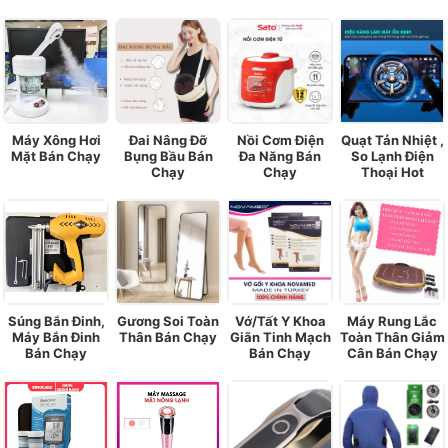
Máy Xông Hơi
Đai Nâng Đỡ
Nồi Cơm Điện
Quạt Tản Nhiệt ,
Mặt Bán Chạy
Bụng Bầu Bán
Đa Năng Bán
So Lạnh Điện
Chạy
Chạy
Thoại Hot
Súng Bắn Đinh,
Gương Soi Toàn
Vớ/Tất Y Khoa
Máy Rung Lắc
Máy Bắn Đinh
Thân Bán Chạy
Giãn Tinh Mạch
Toàn Thân Giảm
Bán Chạy
Bán Chạy
Cân Bán Chạy