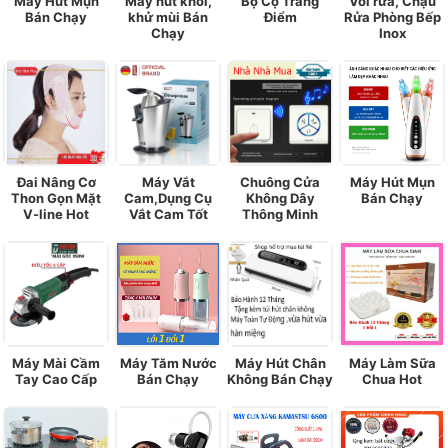
Máy Hút Mụn
Máy hút khói,
Bộ Cọ Trang
Vòi rửa, Chậu
Bán Chạy
khử mùi Bán
Điểm
Rửa Phòng Bếp
Chạy
Inox
Đai Nâng Cơ
Máy Vắt
Chuông Cửa
Máy Hút Mụn
Thon Gọn Mặt
Cam,Dụng Cụ
Không Dây
Bán Chạy
V-line Hot
Vắt Cam Tốt
Thông Minh
Máy Mài Cầm
Máy Tăm Nước
Máy Hút Chân
Máy Làm Sữa
Tay Cao Cấp
Bán Chạy
Không Bán Chạy
Chua Hot