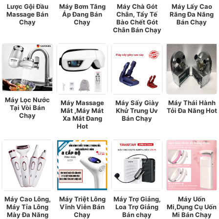
Lược Gội Đầu
Máy Bơm Tăng
Máy Chà Gót
Máy Lấy Cao
Massage Bán
Áp Đang Bán
Chân, Tẩy Tế
Răng Đa Năng
Chạy
Chạy
Bào Chết Gót
Bán Chạy
Chân Bán Chạy
Máy Lọc Nước
Máy Massage
Máy Sấy Giày
Máy Thái Hành
Tại Vòi Bán
Mắt ,Máy Mát
Khử Trung Uv
Tỏi Đa Năng Hot
Chạy
Xa Mắt Đang
Bán Chạy
Hot
Máy Cao Lông,
Máy Triệt Lông
Máy Trợ Giảng,
Máy Uốn
Máy Tỉa Lông
Vĩnh Viễn Bán
Loa Trợ Giảng
Mi,Dụng Cụ Uốn
Mày Đa Năng
Chạy
Bán chạy
Mi Bán Chạy