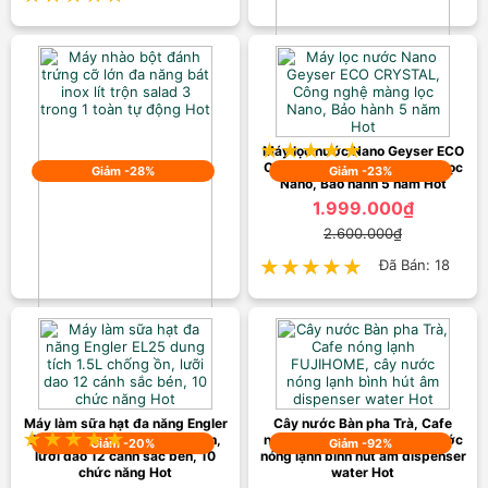
Tủ sấy quần áo Bennix BN-
115BIG loại cao cấp
1.599.000₫
2.200.000₫
★★★★★
★★★★★
Đã Bán: 22
Máy lọc nước Nano Geyser ECO
CRYSTAL, Công nghệ màng lọc
Giảm -28%
Giảm -23%
Nano, Bảo hành 5 năm Hot
1.999.000₫
2.600.000₫
★★★★★
★★★★★
Đã Bán: 18
Máy nhào bột đánh trứng cỡ lớn
đa năng bát inox lít trộn salad 3
trong 1 toàn tự động Hot
1.699.000₫
2.350.000₫
Máy làm sữa hạt đa năng Engler
Cây nước Bàn pha Trà, Cafe
★★★★★
★★★★★
Đã Bán: 12
EL25 dung tích 1.5L chống ồn,
nóng lạnh FUJIHOME, cây nước
Giảm -20%
Giảm -92%
lưỡi dao 12 cánh sắc bén, 10
nóng lạnh bình hút âm dispenser
chức năng Hot
water Hot