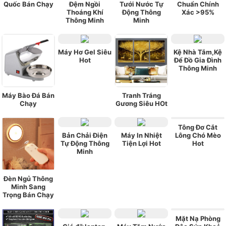
Quốc Bán Chạy
Đệm Ngồi
Tưới Nước Tự
Chuẩn Chính
Thoáng Khí
Động Thông
Xác >95%
Thông Minh
Minh
Máy Hơ Gel Siêu
Kệ Nhà Tắm,Kệ
Hot
Để Đồ Gia Đình
Thông Minh
Máy Bào Đá Bán
Tranh Tráng
Chạy
Gương Siêu HOt
Tông Đơ Cắt
Bản Chải Điện
Máy In Nhiệt
Lông Chó Mèo
Tự Động Thông
Tiện Lợi Hot
Hot
Minh
Đèn Ngủ Thông
Minh Sang
Trọng Bán Chạy
Mặt Nạ Phòng