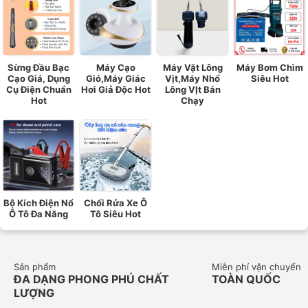
Sừng Đầu Bạc
Máy Cạo
Máy Vặt Lông
Máy Bơm Chìm
Cạo Giá, Dụng
Gió,Máy Giác
Vịt,Máy Nhổ
Siêu Hot
Cụ Điện Chuẩn
Hơi Giả Độc Hot
Lông VỊt Bán
Hot
Chạy
Bộ Kích Điện Nổ
Chổi Rửa Xe Ô
Ô Tô Đa Năng
Tô Siêu Hot
Sản phẩm
Miễn phí vận chuyển
ĐA DẠNG PHONG PHÚ CHẤT
TOÀN QUỐC
LƯỢNG