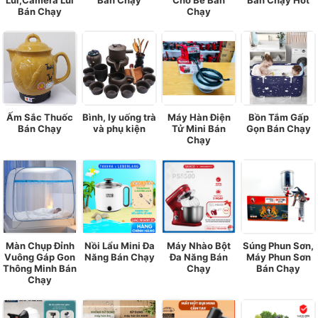
Lùi,Camera Lùi
Bán Chạy
Cho Bé Bán
Bán Chạy Hot
Bán Chạy
Chạy
Ấm Sắc Thuốc
Bình, ly uống trà
Máy Hàn Điện
Bồn Tắm Gấp
Bán Chạy
và phụ kiện
Tử Mini Bán
Gọn Bán Chạy
Chạy
Màn Chụp Đỉnh
Nồi Lẩu Mini Đa
Máy Nhào Bột
Súng Phun Sơn,
Vuông Gáp Gon
Năng Bán Chạy
Đa Năng Bán
Máy Phun Sơn
Thông Minh Bán
Chạy
Bán Chạy
Chạy