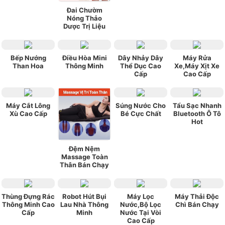
Đai Chườm
Nóng Thảo
Dược Trị Liệu
Bếp Nướng
Điều Hòa Mini
Dây Nhảy Dây
Máy Rửa
Than Hoa
Thông Minh
Thể Dục Cao
Xe,Máy Xịt Xe
Cấp
Cao Cấp
Máy Cắt Lông
Súng Nước Cho
Tẩu Sạc Nhanh
Xù Cao Cấp
Bé Cực Chất
Bluetooth Ô Tô
Hot
Đệm Nệm
Massage Toàn
Thân Bán Chạy
Thùng Đựng Rác
Robot Hút Bụi
Máy Lọc
Máy Thải Độc
Thông Minh Cao
Lau Nhà Thông
Nước,Bộ Lọc
Chì Bán Chạy
Cấp
Minh
Nước Tại Vòi
Cao Cấp