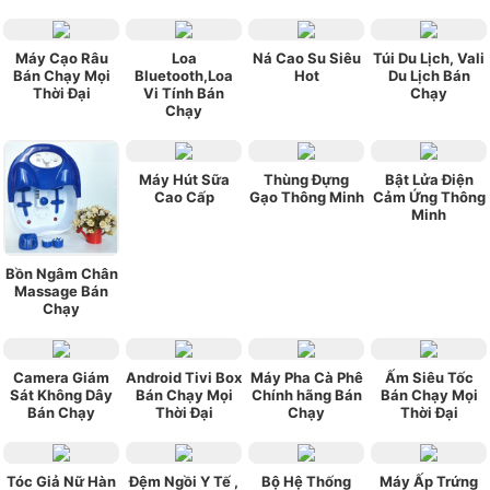
Máy Cạo Râu
Loa
Ná Cao Su Siêu
Túi Du Lịch, Vali
Bán Chạy Mọi
Bluetooth,Loa
Hot
Du Lịch Bán
Thời Đại
Vi Tính Bán
Chạy
Chạy
Máy Hút Sữa
Thùng Đựng
Bật Lửa Điện
Cao Cấp
Gạo Thông Minh
Cảm Ứng Thông
Minh
Bồn Ngâm Chân
Massage Bán
Chạy
Camera Giám
Android Tivi Box
Máy Pha Cà Phê
Ấm Siêu Tốc
Sát Không Dây
Bán Chạy Mọi
Chính hãng Bán
Bán Chạy Mọi
Bán Chạy
Thời Đại
Chạy
Thời Đại
Tóc Giả Nữ Hàn
Đệm Ngồi Y Tế ,
Bộ Hệ Thống
Máy Ấp Trứng