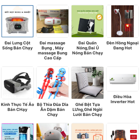
Đai Lưng Cột
Đai massage
Đai Quấn
Đèn Hồng Ngoại
Sống Bán Chạy
Bụng , Máy
Nóng,Đai Ủ
Đang Hot
massage Bung
Nóng Bán Chạy
Cao Cấp
Điều Hòa
Inverter Hot
Kính Thực Tế Ảo
Bộ Thìa Đũa Dĩa
Ghế Bệt Tựa
Bán CHạy
Ăn Dặm Bán
LƯng,Ghế Ngồi
Chạy
Lười Bán Chạy