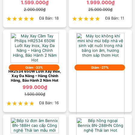
1.599.000₫
1.999.000₫
2.000.000₫
25.000.000₫
★★★★★
★★★★★
Đã Bán: 18
★★★★★
★★★★★
Đã Bán: 11
Máy Xay Cầm Tay Philips
Giảm -33%
Giảm -27%
HR2534 650W Lưỡi Xay Inox,
Xay Đa Năng – Hàng Chính
Hãng, Bảo Hành 2 Năm Hot
999.000₫
1.500.000₫
★★★★★
★★★★★
Đã Bán: 16
Máy lọc không khí mini khử mùi
bếp nhà vệ sinh vật nuôi trong
nhà bằng ion âm, hương thơm
sáp thơm Hot