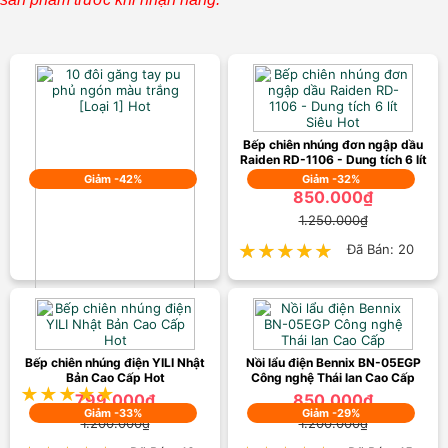
Bếp chiên nhúng đơn ngập dầu
Raiden RD-1106 - Dung tích 6 lít
Siêu Hot
Giảm -42%
Giảm -32%
850.000₫
1.250.000₫
★★★★★
★★★★★
Đã Bán: 20
10 đôi găng tay pu phủ ngón
màu trắng [Loại 1] Hot
29.000₫
Bếp chiên nhúng điện YILI Nhật
50.000₫
Nồi lẩu điện Bennix BN-05EGP
Bản Cao Cấp Hot
Công nghệ Thái lan Cao Cấp
★★★★★
★★★★★
Đã Bán: 36
799.000₫
850.000₫
Giảm -33%
Giảm -29%
1.200.000₫
1.200.000₫