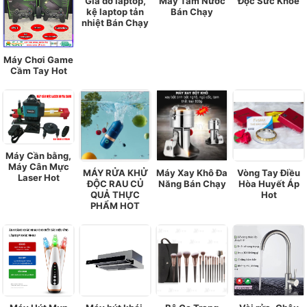
Giá đỡ laptop,
Máy Tăm Nước
Độc Sức Khoẻ
kệ laptop tản
Bán Chạy
nhiệt Bán Chạy
Máy Chơi Game
Cầm Tay Hot
Máy Cần bằng,
Máy Cân Mực
MÁY RỬA KHỬ
Máy Xay Khô Đa
Vòng Tay Điều
Laser Hot
ĐỘC RAU CỦ
Năng Bán Chạy
Hòa Huyết Áp
QUẢ THỰC
Hot
PHẨM HOT