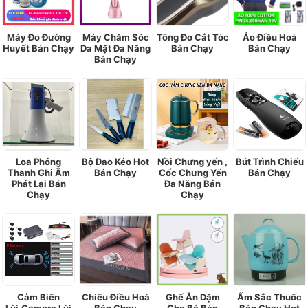
Máy Đo Đường
Máy Chăm Sóc
Tông Đơ Cắt Tóc
Áo Điều Hoà
Huyết Bán Chạy
Da Mặt Đa Năng
Bán Chạy
Bán Chạy
Bán Chạy
Loa Phóng
Bộ Dao Kéo Hot
Nồi Chưng yến ,
Bút Trình Chiếu
Thanh Ghi Âm
Bán Chạy
Cốc Chưng Yến
Bán Chạy
Phát Lại Bán
Đa Năng Bán
Chạy
Chạy
Cảm Biến
Chiếu Điều Hoà
Ghế Ăn Dặm
Ấm Sắc Thuốc