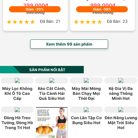
399.000₫
999.000₫
Giảm -20%
Giảm -38%
500.000₫
1.600.000₫
★★★★★
★★★★★
Đã Bán: 21
★★★★★
★★★★★
Đã Bán: 23
Xem thêm 99 sản phẩm
SẢN PHẨM NỔI BẬT
Máy Lọc Không
Kéo Cắt Cành,
Máy Mài Móng
Kệ Gia Vị Đa
Khí Ô Tô Cao
Tỉa Cành Hái
Bán Chạy Mọi
năng Thông
Cấp
Quả Siêu Hot
Thời Đại
Minh Hot
Đồng Hồ Treo
Con Lăn Tập Cơ
Đèn Năng Lương
Tường, Đồng Hồ
Bụng Siêu Hot
Mặt Trời Siêu
Trang Trí Hot
Hot