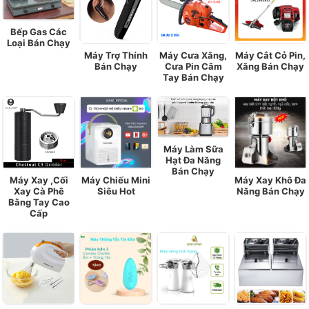
Bếp Gas Các
Loại Bán Chạy
Máy Trợ Thính
Máy Cưa Xăng,
Máy Cắt Cỏ Pin,
Bán Chạy
Cưa Pin Câm
Xăng Bán Chạy
Tay Bán Chạy
Máy Làm Sữa
Hạt Đa Năng
Bán Chạy
Máy Xay ,Cối
Máy Chiếu Mini
Máy Xay Khô Đa
Xay Cà Phê
Siêu Hot
Năng Bán Chạy
Bằng Tay Cao
Cấp