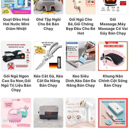
Quạt Điều Hoà
Ghế Tập Ngồi
Gối Ngủ Cho
Gối
Hơi Nước Mini
Cho Bé Bán
Bé,Gối Chống
Massage,Máy
Giảm Nhiệt
Chạy
Bẹp Đầu Cho Bé
Massage Cổ Vai
Hot
Gáy Bán Chạy
Gối Ngủ Ngon
Kéo Cắt Gà, Kéo
Keo Siêu
Khung Năn
Cao Su Non,Gối
Cắt Đa Năng
Dinh,Kéo Dán Đa
Chỉnh Cột Sống
Ngủ Trị Liệu Bán
Bán Chạy
Năng Bán Chạy
Bán Chạy
Chạy