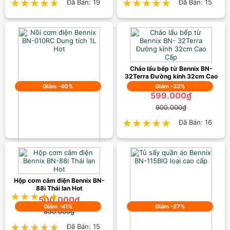
★★★★★
★★★★★
Đã Bán: 19
★★★★★
★★★★★
Đã Bán: 15
Chảo lẩu bếp từ Bennix BN-
32Terra Đường kính 32cm Cao
Cấp
Giảm -40%
Giảm -33%
599.000₫
900.000₫
★★★★★
★★★★★
Đã Bán: 16
Nồi cơm điện Bennix BN-010RC
Dung tích 1L Hot
599.000₫
Hộp cơm cắm điện Bennix BN-
1.000.000₫
88i Thái lan Hot
★★★★★
★★★★★
Đã Bán: 12
500.000₫
Giảm -41%
Giảm -27%
850.000₫
★★★★★
★★★★★
Đã Bán: 15