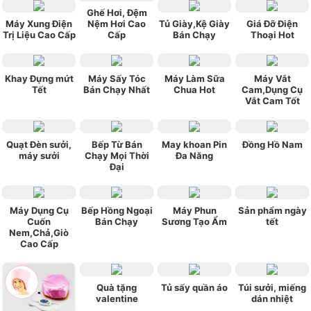
Ghế Hơi, Đệm
Máy Xung Điện
Nệm Hơi Cao
Tủ Giày,Kệ Giày
Giá Đỡ Điện
Trị Liệu Cao Cấp
Cấp
Bán Chạy
Thoại Hot
Khay Đựng mứt
Máy Sấy Tóc
Máy Làm Sữa
Máy Vắt
Tết
Bán Chạy Nhất
Chua Hot
Cam,Dụng Cụ
Vắt Cam Tốt
Quạt Đèn sưởi,
Bếp Từ Bán
May khoan Pin
Đồng Hồ Nam
máy sưởi
Chạy Mọi Thời
Đa Năng
Đại
Máy Dụng Cụ
Bếp Hồng Ngoại
Máy Phun
Sản phẩm ngày
Cuốn
Bán Chạy
Sương Tạo Ẩm
tết
Nem,Chả,Giò
Cao Cấp
Quà tặng
Tủ sấy quần áo
Túi sưởi, miếng
valentine
dán nhiệt