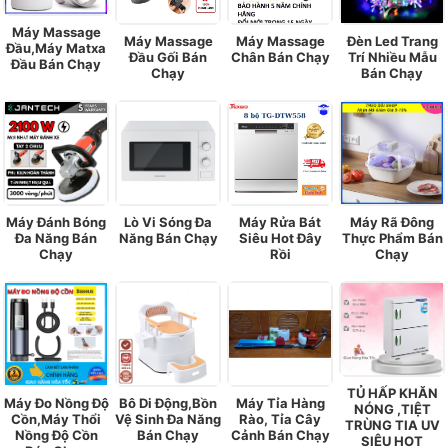
Máy Massage
Máy Massage
Máy Massage
Đèn Led Trang
Đầu,Máy Matxa
Đầu Gối Bán
Chân Bán Chạy
Trí Nhiều Mẫu
Đầu Bán Chạy
Chạy
Bán Chạy
Máy Đánh Bóng
Lò Vi Sóng Đa
Máy Rửa Bát
Máy Rã Đông
Đa Năng Bán
Năng Bán Chạy
Siêu Hot Đây
Thực Phẩm Bán
Chạy
Rồi
Chạy
TỦ HẤP KHĂN
Máy Đo Nồng Độ
Bô Di Động,Bồn
Máy Tỉa Hàng
NÓNG ,TIỆT
Cồn,Máy Thổi
Vệ Sinh Đa Năng
Rào, Tỉa Cây
TRÙNG TIA UV
Nồng Độ Cồn
Bán Chạy
Cảnh Bán Chạy
SIÊU HOT