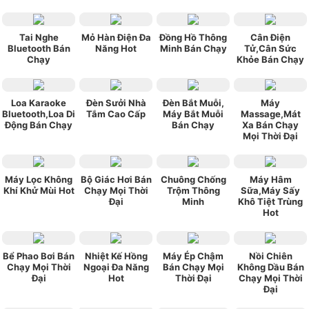
Tai Nghe
Mỏ Hàn Điện Đa
Đồng Hồ Thông
Cân Điện
Bluetooth Bán
Năng Hot
Minh Bán Chạy
Tử,Cân Sức
Chạy
Khỏe Bán Chạy
Loa Karaoke
Đèn Sưởi Nhà
Đèn Bắt Muỗi,
Máy
Bluetooth,Loa Di
Tắm Cao Cấp
Máy Bắt Muỗi
Massage,Mát
Động Bán Chạy
Bán Chạy
Xa Bán Chạy
Mọi Thời Đại
Máy Lọc Không
Bộ Giác Hơi Bán
Chuông Chống
Máy Hâm
Khí Khử Mùi Hot
Chạy Mọi Thời
Trộm Thông
Sữa,Máy Sấy
Đại
Minh
Khô Tiệt Trùng
Hot
Bể Phao Bơi Bán
Nhiệt Kế Hồng
Máy Ép Chậm
Nồi Chiên
Chạy Mọi Thời
Ngoại Đa Năng
Bán Chạy Mọi
Không Dầu Bán
Đại
Hot
Thời Đại
Chạy Mọi Thời
Đại