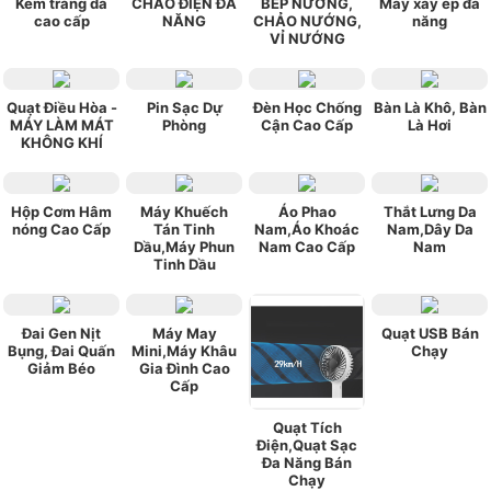
Kem trắng da
CHẢO ĐIỆN ĐA
BẾP NƯỚNG,
Máy xay ép đa
cao cấp
NĂNG
CHẢO NƯỚNG,
năng
VỈ NƯỚNG
Quạt Điều Hòa -
Pin Sạc Dự
Đèn Học Chống
Bàn Là Khô, Bàn
MÁY LÀM MÁT
Phòng
Cận Cao Cấp
Là Hơi
KHÔNG KHÍ
Hộp Cơm Hâm
Máy Khuếch
Áo Phao
Thắt Lưng Da
nóng Cao Cấp
Tán Tinh
Nam,Áo Khoác
Nam,Dây Da
Dầu,Máy Phun
Nam Cao Cấp
Nam
Tinh Dầu
Đai Gen Nịt
Máy May
Quạt USB Bán
Bụng, Đai Quấn
Mini,Máy Khâu
Chạy
Giảm Béo
Gia Đình Cao
Cấp
Quạt Tích
Điện,Quạt Sạc
Đa Năng Bán
Chạy