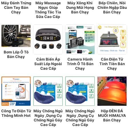
Máy Đánh Trứng
Máy Massage
Máy Xông Khi
Bếp Chiên, Nồi
Cầm Tay Bán
Ngực Giúp
Dung Mũi Họng
Chiên Ngập Dầu
Chạy
Thông Tắc Tia
Bán Chạy
Bán Chạy
Sữa Cao Cấp
Bơm Lốp Ô Tô
Bán Chạy
Cảm Biến Áp
Camera Hành
Cân Điện Tử
Suất Lốp Ngoài
Trình Ô Tô Bán
Tính Tiền Bán
Cao Cấp
Chạy
Chạy
Công Tơ Điện Tử
Máy Chống Ngủ
Máy Chống Ngủ
Hộp ĐÈN ĐÁ
Thông Minh Hot
Ngáy ,Dụng Cụ
Ngáy ,Dụng Cụ
MUỐI HIMALYA
Chống Ngủ Gáy
Chống Ngủ Gáy
Bán Chạy
Cao Cấp
Cao Cấp