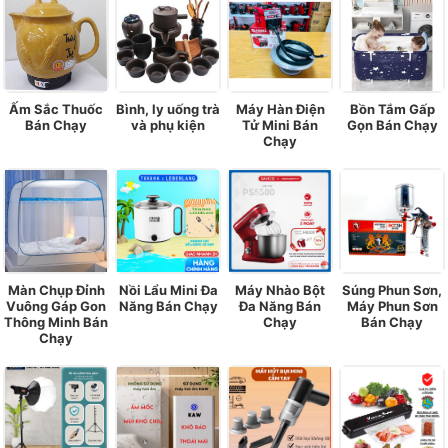
Ấm Sắc Thuốc
Bình, ly uống trà
Máy Hàn Điện
Bồn Tắm Gấp
Bán Chạy
và phụ kiện
Tử Mini Bán
Gọn Bán Chạy
Chạy
Màn Chụp Đỉnh
Nồi Lẩu Mini Đa
Máy Nhào Bột
Súng Phun Sơn,
Vuông Gáp Gon
Năng Bán Chạy
Đa Năng Bán
Máy Phun Sơn
Thông Minh Bán
Chạy
Bán Chạy
Chạy