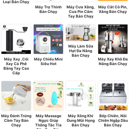
Loại Bán Chạy
Máy Trợ Thính
Máy Cưa Xăng,
Máy Cắt Cỏ Pin,
Bán Chạy
Cưa Pin Câm
Xăng Bán Chạy
Tay Bán Chạy
Máy Làm Sữa
Hạt Đa Năng
Bán Chạy
Máy Xay ,Cối
Máy Chiếu Mini
Máy Xay Khô Đa
Xay Cà Phê
Siêu Hot
Năng Bán Chạy
Bằng Tay Cao
Cấp
Máy Đánh Trứng
Máy Massage
Máy Xông Khi
Bếp Chiên, Nồi
Cầm Tay Bán
Ngực Giúp
Dung Mũi Họng
Chiên Ngập Dầu
Chạy
Thông Tắc Tia
Bán Chạy
Bán Chạy