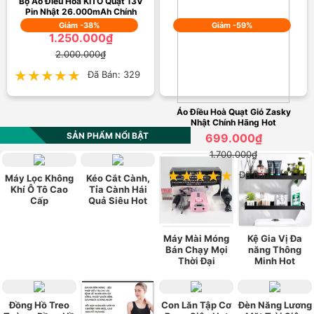
Bộ Áo Điều Hòa KITO Quạt 13V
Pin Nhật 26.000mAh Chính
Hãng Cao Cấp
Giảm -38%
Giảm -59%
1.250.000₫
2.000.000₫
★★★★★
★★★★★
Đã Bán: 329
Áo Điều Hoà Quạt Gió Zasky
Nhật Chính Hãng Hot
SẢN PHẨM NỔI BẬT
699.000₫
1.700.000₫
★★★★★
★★★★★
Đã Bán: 1193
Máy Lọc Không
Kéo Cắt Cành,
Khí Ô Tô Cao
Tỉa Cành Hái
Cấp
Quả Siêu Hot
Máy Mài Móng
Kệ Gia Vị Đa
Bán Chạy Mọi
năng Thông
Thời Đại
Minh Hot
Đồng Hồ Treo
Con Lăn Tập Cơ
Đèn Năng Lương