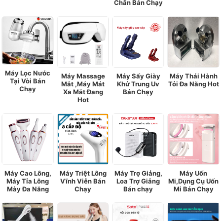
Chân Bán Chạy
Máy Lọc Nước
Máy Massage
Máy Sấy Giày
Máy Thái Hành
Tại Vòi Bán
Mắt ,Máy Mát
Khử Trung Uv
Tỏi Đa Năng Hot
Chạy
Xa Mắt Đang
Bán Chạy
Hot
Máy Cao Lông,
Máy Triệt Lông
Máy Trợ Giảng,
Máy Uốn
Máy Tỉa Lông
Vĩnh Viễn Bán
Loa Trợ Giảng
Mi,Dụng Cụ Uốn
Mày Đa Năng
Chạy
Bán chạy
Mi Bán Chạy