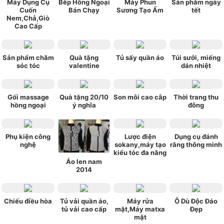
Máy Dụng Cụ
Bếp Hồng Ngoại
Máy Phun
Sản phẩm ngày
Cuốn
Bán Chạy
Sương Tạo Ẩm
tết
Nem,Chả,Giò
Cao Cấp
Sản phẩm chăm
Quà tặng
Tủ sấy quần áo
Túi sưởi, miếng
sóc tóc
valentine
dán nhiệt
Gối massage
Quà tặng 20/10
Son môi cao câp
Thời trang thu
hồng ngoại
ý nghĩa
đông
Phụ kiện công
Lược điện
Dụng cụ đánh
nghệ
sokany,máy tạo
răng thông minh
kiểu tóc đa năng
Áo len nam
2014
Chiếu điều hòa
Tủ vải quần áo,
Máy rửa
Ô Dù Độc Đáo
tủ vải cao cấp
mặt,Máy matxa
Đẹp
mặt