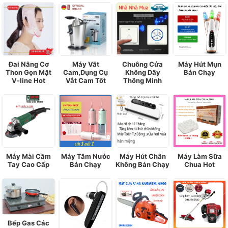
Đai Nâng Cơ
Máy Vắt
Chuông Cửa
Máy Hút Mụn
Thon Gọn Mặt
Cam,Dụng Cụ
Không Dây
Bán Chạy
V-line Hot
Vắt Cam Tốt
Thông Minh
Máy Mài Cầm
Máy Tăm Nước
Máy Hút Chân
Máy Làm Sữa
Tay Cao Cấp
Bán Chạy
Không Bán Chạy
Chua Hot
Bếp Gas Các