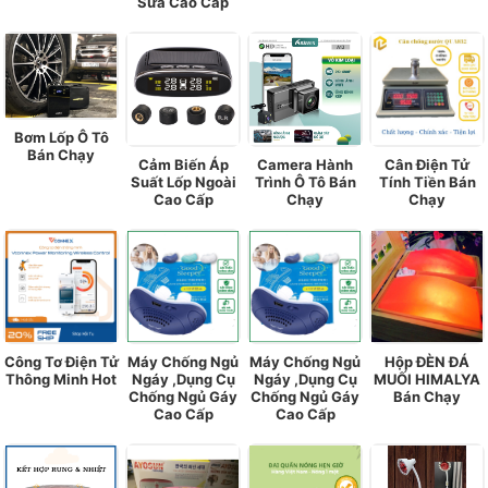
Sữa Cao Cấp
Bơm Lốp Ô Tô
Bán Chạy
Cảm Biến Áp
Camera Hành
Cân Điện Tử
Suất Lốp Ngoài
Trình Ô Tô Bán
Tính Tiền Bán
Cao Cấp
Chạy
Chạy
Công Tơ Điện Tử
Máy Chống Ngủ
Máy Chống Ngủ
Hộp ĐÈN ĐÁ
Thông Minh Hot
Ngáy ,Dụng Cụ
Ngáy ,Dụng Cụ
MUỐI HIMALYA
Chống Ngủ Gáy
Chống Ngủ Gáy
Bán Chạy
Cao Cấp
Cao Cấp