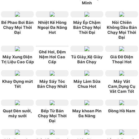
Minh
Bể Phao Bơi Bán
Nhiệt Kế Hồng
Máy Ép Chậm
Nồi Chiên
Chạy Mọi Thời
Ngoại Đa Năng
Bán Chạy Mọi
Không Dầu Bán
Đại
Hot
Thời Đại
Chạy Mọi Thời
Đại
Ghế Hơi, Đệm
Máy Xung Điện
Nệm Hơi Cao
Tủ Giày,Kệ Giày
Giá Đỡ Điện
Trị Liệu Cao Cấp
Cấp
Bán Chạy
Thoại Hot
Khay Đựng mứt
Máy Sấy Tóc
Máy Làm Sữa
Máy Vắt
Tết
Bán Chạy Nhất
Chua Hot
Cam,Dụng Cụ
Vắt Cam Tốt
Quạt Đèn sưởi,
Bếp Từ Bán
May khoan Pin
Đồng Hồ Nam
máy sưởi
Chạy Mọi Thời
Đa Năng
Đại