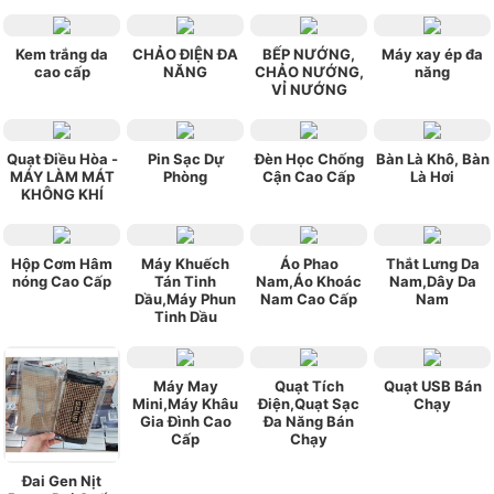
Kem trắng da
CHẢO ĐIỆN ĐA
BẾP NƯỚNG,
Máy xay ép đa
cao cấp
NĂNG
CHẢO NƯỚNG,
năng
VỈ NƯỚNG
Quạt Điều Hòa -
Pin Sạc Dự
Đèn Học Chống
Bàn Là Khô, Bàn
MÁY LÀM MÁT
Phòng
Cận Cao Cấp
Là Hơi
KHÔNG KHÍ
Hộp Cơm Hâm
Máy Khuếch
Áo Phao
Thắt Lưng Da
nóng Cao Cấp
Tán Tinh
Nam,Áo Khoác
Nam,Dây Da
Dầu,Máy Phun
Nam Cao Cấp
Nam
Tinh Dầu
Máy May
Quạt Tích
Quạt USB Bán
Mini,Máy Khâu
Điện,Quạt Sạc
Chạy
Gia Đình Cao
Đa Năng Bán
Cấp
Chạy
Đai Gen Nịt