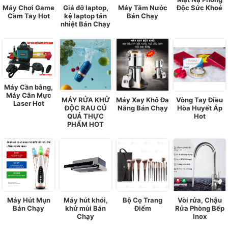
Máy Chơi Game
Giá đỡ laptop,
Máy Tăm Nước
Độc Sức Khoẻ
Cầm Tay Hot
kệ laptop tản
Bán Chạy
nhiệt Bán Chạy
Máy Cần bằng,
Máy Cân Mực
MÁY RỬA KHỬ
Máy Xay Khô Đa
Vòng Tay Điều
Laser Hot
ĐỘC RAU CỦ
Năng Bán Chạy
Hòa Huyết Áp
QUẢ THỰC
Hot
PHẨM HOT
Máy Hút Mụn
Máy hút khói,
Bộ Cọ Trang
Vòi rửa, Chậu
Bán Chạy
khử mùi Bán
Điểm
Rửa Phòng Bếp
Chạy
Inox