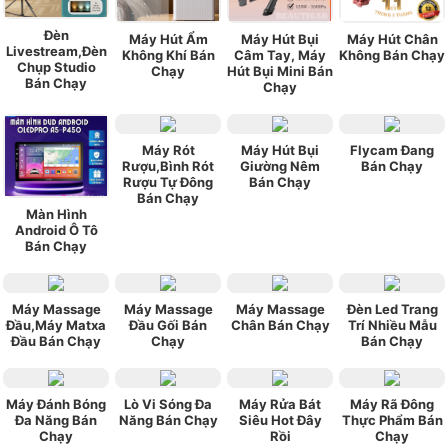
Đèn
Máy Hút Ẩm
Máy Hút Bụi
Máy Hút Chân
Livestream,Đèn
Không Khí Bán
Câm Tay, Máy
Không Bán Chạy
Chụp Studio
Chạy
Hút Bụi Mini Bán
Bán Chạy
Chạy
Máy Rót
Máy Hút Bụi
Flycam Đang
Rượu,Bình Rót
Giường Nêm
Bán Chạy
Rượu Tự Đông
Bán Chạy
Bán Chạy
Màn Hình
Android Ô Tô
Bán Chạy
Máy Massage
Máy Massage
Máy Massage
Đèn Led Trang
Đầu,Máy Matxa
Đầu Gối Bán
Chân Bán Chạy
Trí Nhiều Mẫu
Đầu Bán Chạy
Chạy
Bán Chạy
Máy Đánh Bóng
Lò Vi Sóng Đa
Máy Rửa Bát
Máy Rã Đông
Đa Năng Bán
Năng Bán Chạy
Siêu Hot Đây
Thực Phẩm Bán
Chạy
Rồi
Chạy