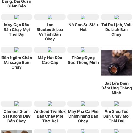
Bụng, Đai Quấn
Giảm Béo
Máy Cạo Râu
Loa
Ná Cao Su Siêu
Túi Du Lịch, Vali
Bán Chạy Mọi
Bluetooth,Loa
Hot
Du Lịch Bán
Thời Đại
Vi Tính Bán
Chạy
Chạy
Bồn Ngâm Chân
Máy Hút Sữa
Thùng Đựng
Massage Bán
Cao Cấp
Gạo Thông Minh
Chạy
Bật Lửa Điện
Cảm Ứng Thông
Minh
Camera Giám
Android Tivi Box
Máy Pha Cà Phê
Ấm Siêu Tốc
Sát Không Dây
Bán Chạy Mọi
Chính hãng Bán
Bán Chạy Mọi
Bán Chạy
Thời Đại
Chạy
Thời Đại