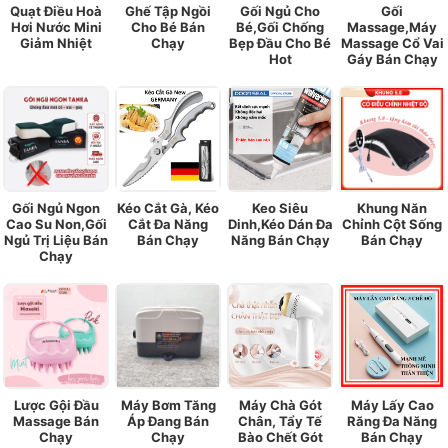
Quạt Điều Hoà
Ghế Tập Ngồi
Gối Ngủ Cho
Gối
Hơi Nước Mini
Cho Bé Bán
Bé,Gối Chống
Massage,Máy
Giảm Nhiệt
Chạy
Bẹp Đầu Cho Bé
Massage Cổ Vai
Hot
Gáy Bán Chạy
Gối Ngủ Ngon
Kéo Cắt Gà, Kéo
Keo Siêu
Khung Năn
Cao Su Non,Gối
Cắt Đa Năng
Dinh,Kéo Dán Đa
Chỉnh Cột Sống
Ngủ Trị Liệu Bán
Bán Chạy
Năng Bán Chạy
Bán Chạy
Chạy
Lược Gội Đầu
Máy Bơm Tăng
Máy Chà Gót
Máy Lấy Cao
Massage Bán
Áp Đang Bán
Chân, Tẩy Tế
Răng Đa Năng
Chạy
Chạy
Bào Chết Gót
Bán Chạy