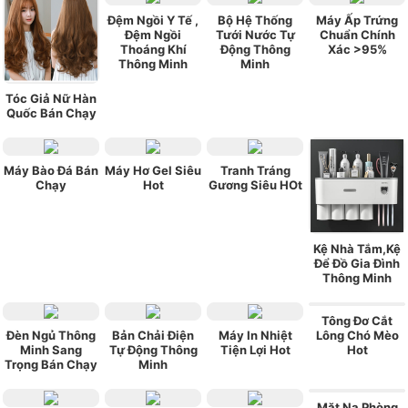
Đệm Ngồi Y Tế ,
Bộ Hệ Thống
Máy Ấp Trứng
Đệm Ngồi
Tưới Nước Tự
Chuẩn Chính
Thoáng Khí
Động Thông
Xác >95%
Thông Minh
Minh
Tóc Giả Nữ Hàn
Quốc Bán Chạy
Máy Bào Đá Bán
Máy Hơ Gel Siêu
Tranh Tráng
Chạy
Hot
Gương Siêu HOt
Kệ Nhà Tắm,Kệ
Để Đồ Gia Đình
Thông Minh
Tông Đơ Cắt
Đèn Ngủ Thông
Bản Chải Điện
Máy In Nhiệt
Lông Chó Mèo
Minh Sang
Tự Động Thông
Tiện Lợi Hot
Hot
Trọng Bán Chạy
Minh
Mặt Nạ Phòng