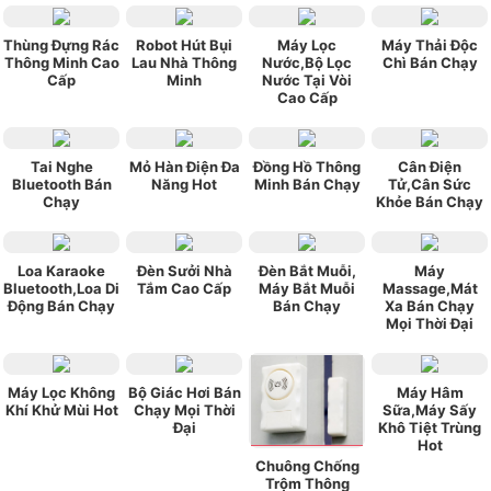
Thùng Đựng Rác
Robot Hút Bụi
Máy Lọc
Máy Thải Độc
Thông Minh Cao
Lau Nhà Thông
Nước,Bộ Lọc
Chì Bán Chạy
Cấp
Minh
Nước Tại Vòi
Cao Cấp
Tai Nghe
Mỏ Hàn Điện Đa
Đồng Hồ Thông
Cân Điện
Bluetooth Bán
Năng Hot
Minh Bán Chạy
Tử,Cân Sức
Chạy
Khỏe Bán Chạy
Loa Karaoke
Đèn Sưởi Nhà
Đèn Bắt Muỗi,
Máy
Bluetooth,Loa Di
Tắm Cao Cấp
Máy Bắt Muỗi
Massage,Mát
Động Bán Chạy
Bán Chạy
Xa Bán Chạy
Mọi Thời Đại
Máy Lọc Không
Bộ Giác Hơi Bán
Máy Hâm
Khí Khử Mùi Hot
Chạy Mọi Thời
Sữa,Máy Sấy
Đại
Khô Tiệt Trùng
Hot
Chuông Chống
Trộm Thông