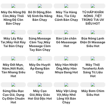
Máy Đo Nồng Độ
Bô Di Động,Bồn
Máy Tỉa Hàng
TỦ HẤP KHĂN
Cồn,Máy Thổi
Vệ Sinh Đa Năng
Rào, Tỉa Cây
NÓNG ,TIỆT
Nồng Độ Cồn
Bán Chạy
Cảnh Bán Chạy
TRÙNG TIA UV
Bán Chạy
SIÊU HOT
Máy Lấy Ráy
Súng Massage
Bàn Lăn chân
Búa Nóng Lạnh
Tai,Máy Hút Ráy
Cầm Tay,Máy
Gỗ Maassage
Điện Di Massage
Tai Bán Chạy
Massage Cầm
Hot
Siêu Hot
Tay Bán Chạy
Máy Đốt Mụn,
Máy Đo Huyết
Máy Hàn Nhiệt
Máy Thổi
Nám,Nốt Ruồi,
Áp Đang Bán
Ống,Máy Hàn
Terahertz Ánh
Tàn Nhang Siêu
Chạy
Nhựa Đang Hot
Sáng Trị Liệu
Hot
Hot
Sừng Đầu Bạc
Máy Cạo
Máy Vặt Lông
Máy Bơm Chìm
Cạo Giá, Dụng
Gió,Máy Giác
Vịt,Máy Nhổ
Siêu Hot
Cụ Điện Chuẩn
Hơi Giả Độc Hot
Lông VỊt Bán
Hot
Chạy