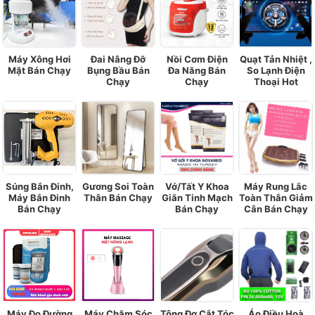
Máy Xông Hơi
Đai Nâng Đỡ
Nồi Cơm Điện
Quạt Tản Nhiệt ,
Mặt Bán Chạy
Bụng Bầu Bán
Đa Năng Bán
So Lạnh Điện
Chạy
Chạy
Thoại Hot
Súng Bắn Đinh,
Gương Soi Toàn
Vớ/Tất Y Khoa
Máy Rung Lắc
Máy Bắn Đinh
Thân Bán Chạy
Giãn Tinh Mạch
Toàn Thân Giảm
Bán Chạy
Bán Chạy
Cân Bán Chạy
Máy Đo Đường
Máy Chăm Sóc
Tông Đơ Cắt Tóc
Áo Điều Hoà