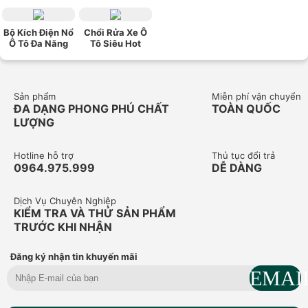
Bộ Kích Điện Nổ
Chổi Rửa Xe Ô
Ô Tô Đa Năng
Tô Siêu Hot
Sản phẩm
Miễn phí vận chuyển
ĐA DẠNG PHONG PHÚ CHẤT
TOÀN QUỐC
LƯỢNG
Hotline hỗ trợ
Thủ tục đổi trả
0964.975.999
DỄ DÀNG
Dịch Vụ Chuyên Nghiệp
KIỂM TRA VÀ THỬ SẢN PHẨM
TRƯỚC KHI NHẬN
Đăng ký nhận tin khuyến mãi