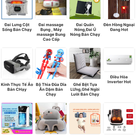
Đai Lưng Cột
Đai massage
Đai Quấn
Đèn Hồng Ngoại
Sống Bán Chạy
Bụng , Máy
Nóng,Đai Ủ
Đang Hot
massage Bung
Nóng Bán Chạy
Cao Cấp
Điều Hòa
Inverter Hot
Kính Thực Tế Ảo
Bộ Thìa Đũa Dĩa
Ghế Bệt Tựa
Bán CHạy
Ăn Dặm Bán
LƯng,Ghế Ngồi
Chạy
Lười Bán Chạy