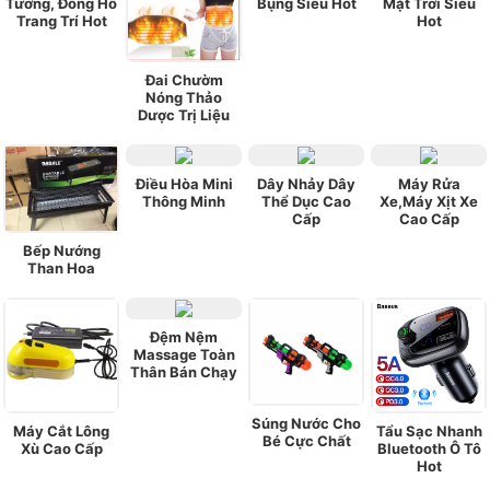
Tường, Đồng Hồ
Bụng Siêu Hot
Mặt Trời Siêu
Trang Trí Hot
Hot
Đai Chườm
Nóng Thảo
Dược Trị Liệu
Điều Hòa Mini
Dây Nhảy Dây
Máy Rửa
Thông Minh
Thể Dục Cao
Xe,Máy Xịt Xe
Cấp
Cao Cấp
Bếp Nướng
Than Hoa
Đệm Nệm
Massage Toàn
Thân Bán Chạy
Súng Nước Cho
Máy Cắt Lông
Tẩu Sạc Nhanh
Bé Cực Chất
Xù Cao Cấp
Bluetooth Ô Tô
Hot