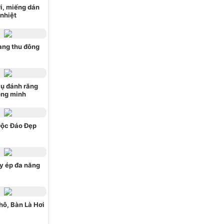
i, miếng dán
nhiệt
ang thu đông
ụ đánh răng
ông minh
Độc Đáo Đẹp
y ép đa năng
hô, Bàn Là Hơi