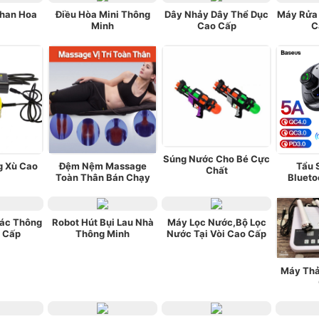
han Hoa
Điều Hòa Mini Thông
Dây Nhảy Dây Thể Dục
Máy Rửa 
Minh
Cao Cấp
C
Súng Nước Cho Bé Cực
g Xù Cao
Đệm Nệm Massage
Tẩu 
Chất
Toàn Thân Bán Chạy
Blueto
ác Thông
Robot Hút Bụi Lau Nhà
Máy Lọc Nước,Bộ Lọc
 Cấp
Thông Minh
Nước Tại Vòi Cao Cấp
Máy Thả