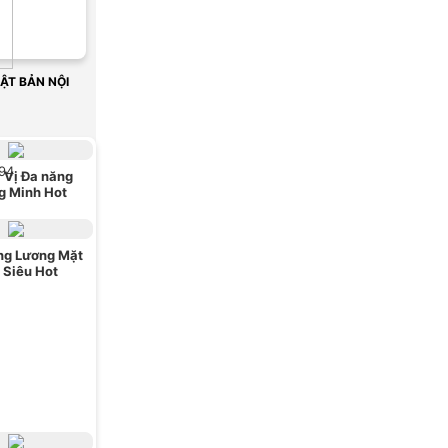
ẬT BẢN NỘI
 94
 Vị Đa năng
g Minh Hot
ng Lương Mặt
i Siêu Hot