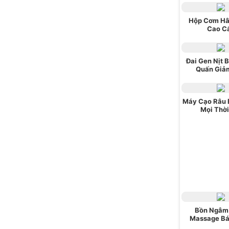
Hộp Cơm Hâ
Cao C
Đai Gen Nịt 
Quấn Giả
Máy Cạo Râu 
Mọi Thời
Bồn Ngâm
Massage Bá