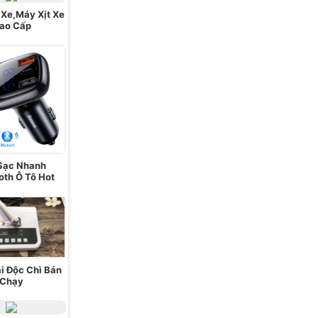
Xe,Máy Xịt Xe
ao Cấp
Sạc Nhanh
oth Ô Tô Hot
i Độc Chì Bán
Chạy