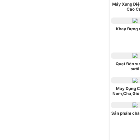
Máy Xung Điện
Cao C
Khay Đựng 
Quạt Đèn sư
sưởi
Máy Dụng C
Nem,Chả,Giò
Sản phẩm chă