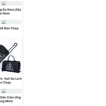
ng Da Nam,Dây
a Nam
SB Bán Chạy
ch, Vali Du Lịch
án Chạy
 Điện Cảm Ứng
ông Minh