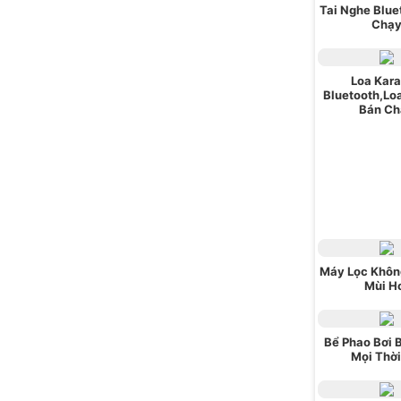
Tai Nghe Blue
Chạ
Loa Kar
Bluetooth,Lo
Bán Ch
Máy Lọc Khôn
Mùi H
Bể Phao Bơi 
Mọi Thời