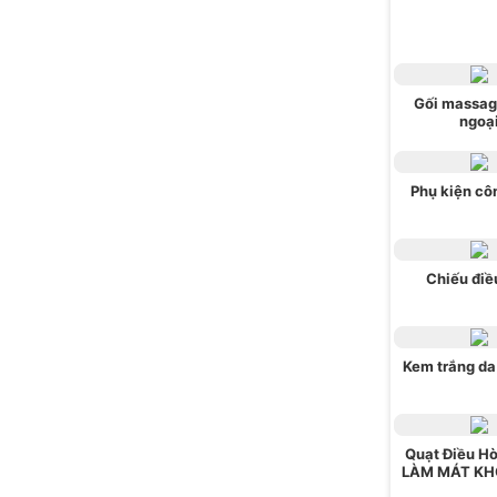
Gối massag
ngoạ
Phụ kiện cô
Chiếu điề
Kem trắng da
Quạt Điều H
LÀM MÁT KH