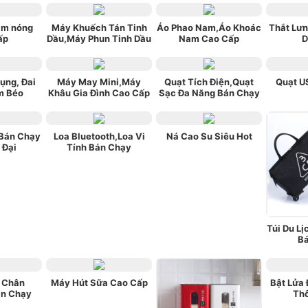
m nóng
Máy Khuếch Tán Tinh
Áo Phao Nam,Áo Khoác
Thắt Lư
ấp
Dầu,Máy Phun Tinh Dầu
Nam Cao Cấp
D
Bụng, Đai
Máy May Mini,Máy
Quạt Tích Điện,Quạt
Quạt U
m Béo
Khâu Gia Đình Cao Cấp
Sạc Đa Năng Bán Chạy
Bán Chạy
Loa Bluetooth,Loa Vi
Ná Cao Su Siêu Hot
 Đại
Tính Bán Chạy
Túi Du Lị
B
 Chân
Máy Hút Sữa Cao Cấp
Bật Lửa
n Chạy
Th