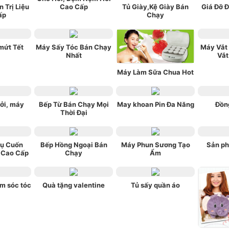
 Trị Liệu
Cao Cấp
Tủ Giày,Kệ Giày Bán
Giá Đỡ Đ
ấp
Chạy
mứt Tết
Máy Sấy Tóc Bán Chạy
Máy Vắt
Nhất
Vắt
Máy Làm Sữa Chua Hot
ởi, máy
Bếp Từ Bán Chạy Mọi
May khoan Pin Đa Năng
Đồn
Thời Đại
ụ Cuốn
Bếp Hồng Ngoại Bán
Máy Phun Sương Tạo
Sản ph
 Cao Cấp
Chạy
Ẩm
m sóc tóc
Quà tặng valentine
Tủ sấy quần áo