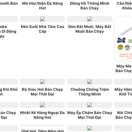
tooth Bán
Mỏ Hàn Điện Đa Năng
Đồng Hồ Thông Minh
Cân Điệ
y
Hot
Bán Chạy
Khỏe
aoke
Đèn Sưởi Nhà Tắm Cao
Đèn Bắt Muỗi, Máy Bắt
a Di Động
Cấp
Muỗi Bán Chạy
ạy
Máy Ma
Bán Chạy
g Khí Khử
Bộ Giác Hơi Bán Chạy
Chuông Chống Trộm
Máy Hâm
ot
Mọi Thời Đại
Thông Minh
Khô Ti
Bán Chạy
Nhiệt Kế Hồng Ngoại Đa
Máy Ép Chậm Bán Chạy
Nồi Chi
 Đại
Năng Hot
Mọi Thời Đại
Bán Chạy
Ghế Hơi, Đệm Nệm Hơi