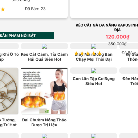
★
★
Đã Bán: 23
KÉO CẮT GÀ ĐA NĂNG KAPUSI NH
ĐỊA
SẢN PHẨM NỔI BẬT
120.000₫
350.000₫
★★★★★
★★★★★
Đã Bán:
 Khí Ô Tô
Kéo Cắt Cành, Tỉa Cành
Máy Mài Móng Bán
Kệ Gia
ấp
Hái Quả Siêu Hot
Chạy Mọi Thời Đại
Thôn
Con Lăn Tập Cơ Bụng
Đèn Nă
Siêu Hot
Trờ
o Tường,
Đai Chườm Nóng Thảo
g Trí Hot
Dược Trị Liệu