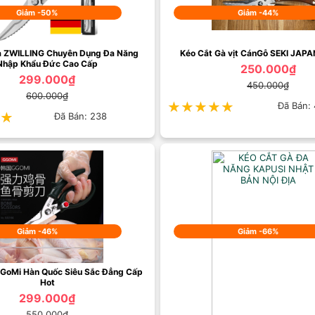
Giảm -50%
Giảm -44%
Gà ZWILLING Chuyên Dụng Đa Năng
Kéo Cắt Gà vịt CánGỗ SEKI JAPA
Nhập Khẩu Đức Cao Cấp
250.000₫
299.000₫
450.000₫
600.000₫
★★★★★
★★★★★
Đã Bán:
★
★
Đã Bán: 238
Giảm -46%
Giảm -66%
 GoMi Hàn Quốc Siêu Sắc Đẳng Cấp
Hot
299.000₫
550.000₫