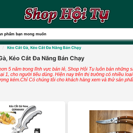
Kéo Cắt Gà, Kéo Cắt Đa Năng Bán Chạy
Gà, Kéo Cắt Đa Năng Bán Chạy
 hơn 5 năm trong lĩnh vực bán lẻ, Shop Hội Tụ luôn bán những 
oại 1, cho người tiêu dùng. Hiện nay trên thị trường có nhiều loạ
ượng kém.Chỉ Có chúng tôi cho khách hàng xem và thử sản phẩ