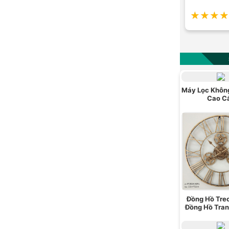
★★★★
★★★★
Máy Lọc Không
Cao C
Đồng Hồ Tre
Đồng Hồ Tran