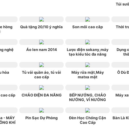
Túi sưở
e hồng
Quà tặng 20/10 ý nghĩa
Son môi cao câp
Thời tr
i
ng nghệ
Áo len nam 2014
Lược điện sokany,máy
Dụng c
tạo kiểu tóc đa năng
th
u hòa
Tủ vải quần áo, tủ vải
Máy rửa mặt,Máy
Ô Dù 
cao cấp
matxa mặt
 cao cấp
CHẢO ĐIỆN ĐA NĂNG
BẾP NƯỚNG, CHẢO
Máy xa
NƯỚNG, VỈ NƯỚNG
òa - MÁY
Pin Sạc Dự Phòng
Đèn Học Chống Cận
Bàn Là K
ÔNG KHÍ
Cao Cấp