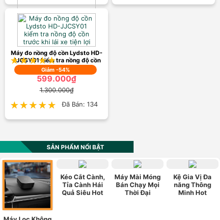
Máy Đo Nồng Độ Cồn Không
Tiếp Xúc H09 Siêu Hot
899.000₫
1.500.000₫
Máy đo nồng độ cồn Lydsto HD-
★★★★★
★★★★★
Đã Bán: 112
JJCSY01 kiểm tra nồng độ cồn
trước khi lái xe tiện lợi
Giảm -54%
599.000₫
1.300.000₫
★★★★★
★★★★★
Đã Bán: 134
SẢN PHẨM NỔI BẬT
Kéo Cắt Cành,
Máy Mài Móng
Kệ Gia Vị Đa
Tỉa Cành Hái
Bán Chạy Mọi
năng Thông
Quả Siêu Hot
Thời Đại
Minh Hot
Máy Lọc Không