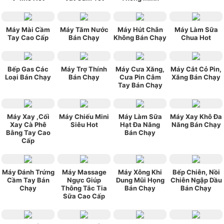
Máy Mài Cầm
Máy Tăm Nước
Máy Hút Chân
Máy Làm Sữa
Tay Cao Cấp
Bán Chạy
Không Bán Chạy
Chua Hot
Bếp Gas Các
Máy Trợ Thính
Máy Cưa Xăng,
Máy Cắt Cỏ Pin,
Loại Bán Chạy
Bán Chạy
Cưa Pin Câm
Xăng Bán Chạy
Tay Bán Chạy
Máy Xay ,Cối
Máy Chiếu Mini
Máy Làm Sữa
Máy Xay Khô Đa
Xay Cà Phê
Siêu Hot
Hạt Đa Năng
Năng Bán Chạy
Bằng Tay Cao
Bán Chạy
Cấp
Máy Đánh Trứng
Máy Massage
Máy Xông Khi
Bếp Chiên, Nồi
Cầm Tay Bán
Ngực Giúp
Dung Mũi Họng
Chiên Ngập Dầu
Chạy
Thông Tắc Tia
Bán Chạy
Bán Chạy
Sữa Cao Cấp