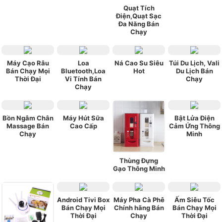
Quạt Tích
Điện,Quạt Sạc
Đa Năng Bán
Chạy
Máy Cạo Râu
Loa
Ná Cao Su Siêu
Túi Du Lịch, Vali
Bán Chạy Mọi
Bluetooth,Loa
Hot
Du Lịch Bán
Thời Đại
Vi Tính Bán
Chạy
Chạy
Bồn Ngâm Chân
Máy Hút Sữa
Bật Lửa Điện
Massage Bán
Cao Cấp
Cảm Ứng Thông
Chạy
Minh
Thùng Đựng
Gạo Thông Minh
Android Tivi Box
Máy Pha Cà Phê
Ấm Siêu Tốc
Bán Chạy Mọi
Chính hãng Bán
Bán Chạy Mọi
Thời Đại
Chạy
Thời Đại