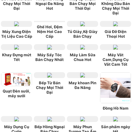
Chạy Mọi Thời
Ngoại Đa Năng
Bán Chạy Mọi
Không Dầu Bán
Đại
Hot
Thời Đại
Chạy Mọi Thời
Đại
Ghế Hơi, Đệm
Máy Xung Điện
Nệm Hơi Cao
Tủ Giày,Kệ Giày
Giá Đỡ Điện
Trị Liệu Cao Cấp
Cấp
Bán Chạy
Thoại Hot
Khay Đựng mứt
Máy Sấy Tóc
Máy Làm Sữa
Máy Vắt
Tết
Bán Chạy Nhất
Chua Hot
Cam,Dụng Cụ
Vắt Cam Tốt
Bếp Từ Bán
May khoan Pin
Chạy Mọi Thời
Đa Năng
Quạt Đèn sưởi,
Đại
máy sưởi
Đồng Hồ Nam
Máy Dụng Cụ
Bếp Hồng Ngoại
Máy Phun
Sản phẩm ngày
Cuốn
Bán Chạy
Sương Tạo Ẩm
tết