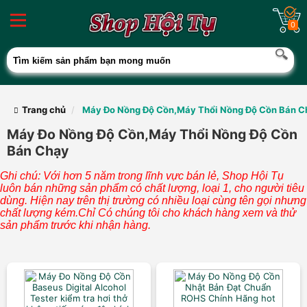
0
Trang chủ
Máy Đo Nồng Độ Cồn,Máy Thổi Nồng Độ Cồn Bán C
Máy Đo Nồng Độ Cồn,Máy Thổi Nồng Độ Cồn
Bán Chạy
Ghi chú: Với hơn 5 năm trong lĩnh vực bán lẻ, Shop Hội Tụ
luôn bán những sản phẩm có chất lượng, loại 1, cho người tiêu
dùng. Hiện nay trên thị trường có nhiều loại cùng tên gọi nhưng
chất lượng kém.Chỉ Có chúng tôi cho khách hàng xem và thử
sản phẩm trước khi nhận hàng.