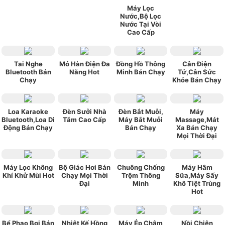
Máy Lọc
Nước,Bộ Lọc
Nước Tại Vòi
Cao Cấp
Tai Nghe
Mỏ Hàn Điện Đa
Đồng Hồ Thông
Cân Điện
Bluetooth Bán
Năng Hot
Minh Bán Chạy
Tử,Cân Sức
Chạy
Khỏe Bán Chạy
Loa Karaoke
Đèn Sưởi Nhà
Đèn Bắt Muỗi,
Máy
Bluetooth,Loa Di
Tắm Cao Cấp
Máy Bắt Muỗi
Massage,Mát
Động Bán Chạy
Bán Chạy
Xa Bán Chạy
Mọi Thời Đại
Máy Lọc Không
Bộ Giác Hơi Bán
Chuông Chống
Máy Hâm
Khí Khử Mùi Hot
Chạy Mọi Thời
Trộm Thông
Sữa,Máy Sấy
Đại
Minh
Khô Tiệt Trùng
Hot
Bể Phao Bơi Bán
Nhiệt Kế Hồng
Máy Ép Chậm
Nồi Chiên