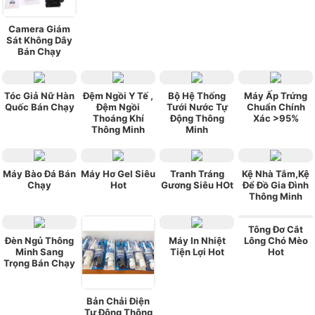
Camera Giám
Sát Không Dây
Bán Chạy
Tóc Giả Nữ Hàn
Đệm Ngồi Y Tế ,
Bộ Hệ Thống
Máy Ấp Trứng
Quốc Bán Chạy
Đệm Ngồi
Tưới Nước Tự
Chuẩn Chính
Thoáng Khí
Động Thông
Xác >95%
Thông Minh
Minh
Máy Bào Đá Bán
Máy Hơ Gel Siêu
Tranh Tráng
Kệ Nhà Tắm,Kệ
Chạy
Hot
Gương Siêu HOt
Để Đồ Gia Đình
Thông Minh
Tông Đơ Cắt
Đèn Ngủ Thông
Máy In Nhiệt
Lông Chó Mèo
Minh Sang
Tiện Lợi Hot
Hot
Trọng Bán Chạy
Bản Chải Điện
Tự Động Thông