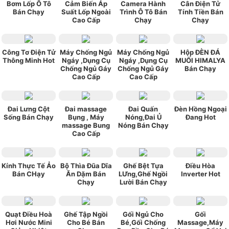
Bơm Lốp Ô Tô
Cảm Biến Áp
Camera Hành
Cân Điện Tử
Bán Chạy
Suất Lốp Ngoài
Trình Ô Tô Bán
Tính Tiền Bán
Cao Cấp
Chạy
Chạy
Công Tơ Điện Tử
Máy Chống Ngủ
Máy Chống Ngủ
Hộp ĐÈN ĐÁ
Thông Minh Hot
Ngáy ,Dụng Cụ
Ngáy ,Dụng Cụ
MUỐI HIMALYA
Chống Ngủ Gáy
Chống Ngủ Gáy
Bán Chạy
Cao Cấp
Cao Cấp
Đai Lưng Cột
Đai massage
Đai Quấn
Đèn Hồng Ngoại
Sống Bán Chạy
Bụng , Máy
Nóng,Đai Ủ
Đang Hot
massage Bung
Nóng Bán Chạy
Cao Cấp
Kính Thực Tế Ảo
Bộ Thìa Đũa Dĩa
Ghế Bệt Tựa
Điều Hòa
Bán CHạy
Ăn Dặm Bán
LƯng,Ghế Ngồi
Inverter Hot
Chạy
Lười Bán Chạy
Quạt Điều Hoà
Ghế Tập Ngồi
Gối Ngủ Cho
Gối
Hơi Nước Mini
Cho Bé Bán
Bé,Gối Chống
Massage,Máy