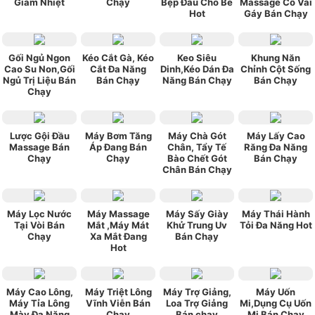
Giảm Nhiệt
Chạy
Bẹp Đầu Cho Bé
Massage Cổ Vai
Hot
Gáy Bán Chạy
Gối Ngủ Ngon
Kéo Cắt Gà, Kéo
Keo Siêu
Khung Năn
Cao Su Non,Gối
Cắt Đa Năng
Dinh,Kéo Dán Đa
Chỉnh Cột Sống
Ngủ Trị Liệu Bán
Bán Chạy
Năng Bán Chạy
Bán Chạy
Chạy
Lược Gội Đầu
Máy Bơm Tăng
Máy Chà Gót
Máy Lấy Cao
Massage Bán
Áp Đang Bán
Chân, Tẩy Tế
Răng Đa Năng
Chạy
Chạy
Bào Chết Gót
Bán Chạy
Chân Bán Chạy
Máy Lọc Nước
Máy Massage
Máy Sấy Giày
Máy Thái Hành
Tại Vòi Bán
Mắt ,Máy Mát
Khử Trung Uv
Tỏi Đa Năng Hot
Chạy
Xa Mắt Đang
Bán Chạy
Hot
Máy Cao Lông,
Máy Triệt Lông
Máy Trợ Giảng,
Máy Uốn
Máy Tỉa Lông
Vĩnh Viễn Bán
Loa Trợ Giảng
Mi,Dụng Cụ Uốn
Mày Đa Năng
Chạy
Bán chạy
Mi Bán Chạy