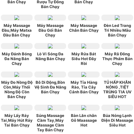
Bán Chạy
Rượu Tự Đông
Bán Chạy
Bán Chạy
Máy Massage
Máy Massage
Máy Massage
Đèn Led Trang
Đầu,Máy Matxa
Đầu Gối Bán
Chân Bán Chạy
Trí Nhiều Mẫu
Đầu Bán Chạy
Chạy
Bán Chạy
Máy Đánh Bóng
Lò Vi Sóng Đa
Máy Rửa Bát
Máy Rã Đông
Đa Năng Bán
Năng Bán Chạy
Siêu Hot Đây
Thực Phẩm Bán
Chạy
Rồi
Chạy
Máy Đo Nồng Độ
Bô Di Động,Bồn
Máy Tỉa Hàng
TỦ HẤP KHĂN
Cồn,Máy Thổi
Vệ Sinh Đa Năng
Rào, Tỉa Cây
NÓNG ,TIỆT
Nồng Độ Cồn
Bán Chạy
Cảnh Bán Chạy
TRÙNG TIA UV
Bán Chạy
SIÊU HOT
Máy Lấy Ráy
Súng Massage
Bàn Lăn chân
Búa Nóng Lạnh
Tai,Máy Hút Ráy
Cầm Tay,Máy
Gỗ Maassage
Điện Di Massage
Tai Bán Chạy
Massage Cầm
Hot
Siêu Hot
Tay Bán Chạy