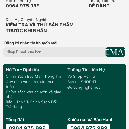
Hotline hỗ trợ
Thủ tục đổi trả
0964.975.999
DỄ DÀNG
Dịch Vụ Chuyên Nghiệp
KIỂM TRA VÀ THỬ SẢN PHẨM
TRƯỚC KHI NHẬN
Đăng ký nhận tin khuyến mãi
Hỗ Trợ - Dịch Vụ
Thông Tin Liên Hệ
Chính Sách Bảo Mật Thông Tin
Về Shop Hội Tụ
Quy định và hình thức thanh
Bản tin SHOPHT
toán
Đồ công nghệ hot
Chính sách vận chuyển và giao
nhận
Bảo Hành Và Chính Sách Đổi
Trả Hàng
Tổng đài
Khiếu nại Và Bảo Hành
0964.975.999
0964.975.999