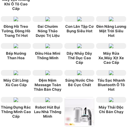
Khí Ô Tô Cao
Cấp
Đồng Hồ Treo
Đai Chườm
Con Lăn Tập Cơ
Đèn Năng Lương
Tường, Đồng Hồ
Nóng Thảo
Bụng Siêu Hot
Mặt Trời Siêu
Trang Trí Hot
Dược Trị Liệu
Hot
Bếp Nướng
Điều Hòa Mini
Dây Nhảy Dây
Máy Rửa
Than Hoa
Thông Minh
Thể Dục Cao
Xe,Máy Xịt Xe
Cấp
Cao Cấp
Máy Cắt Lông
Đệm Nệm
Súng Nước Cho
Tẩu Sạc Nhanh
Xù Cao Cấp
Massage Toàn
Bé Cực Chất
Bluetooth Ô Tô
Thân Bán Chạy
Hot
Thùng Đựng Rác
Robot Hút Bụi
Máy Thải Độc
Thông Minh Cao
Lau Nhà Thông
Chì Bán Chạy
Cấp
Minh