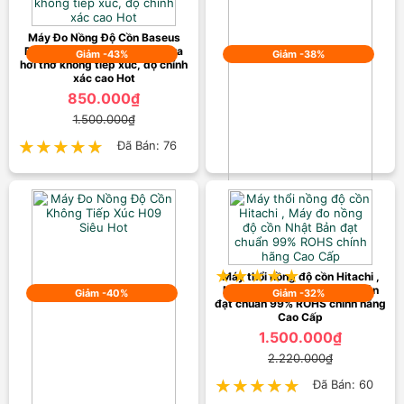
Máy Đo Nồng Độ Cồn Baseus
Digital Alcohol Tester kiểm tra
Giảm -43%
Giảm -38%
hơi thở không tiếp xúc, độ chính
xác cao Hot
850.000₫
1.500.000₫
★★★★★
★★★★★
Đã Bán: 76
Máy Đo Nồng Độ Cồn Nhật Bản
Đạt Chuẩn ROHS Chính Hãng hot
999.000₫
1.600.000₫
★★★★★
★★★★★
Đã Bán: 69
Máy thổi nồng độ cồn Hitachi ,
Máy đo nồng độ cồn Nhật Bản
Giảm -40%
Giảm -32%
đạt chuẩn 99% ROHS chính hãng
Cao Cấp
1.500.000₫
2.220.000₫
★★★★★
★★★★★
Đã Bán: 60