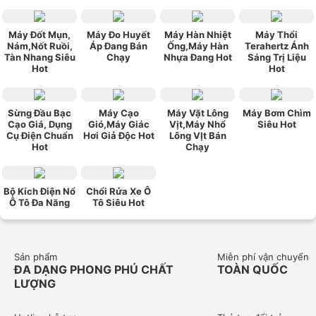
Máy Đốt Mụn,
Máy Đo Huyết
Máy Hàn Nhiệt
Máy Thổi
Nám,Nốt Ruồi,
Áp Đang Bán
Ống,Máy Hàn
Terahertz Ánh
Tàn Nhang Siêu
Chạy
Nhựa Đang Hot
Sáng Trị Liệu
Hot
Hot
Sừng Đầu Bạc
Máy Cạo
Máy Vặt Lông
Máy Bơm Chìm
Cạo Giá, Dụng
Gió,Máy Giác
Vịt,Máy Nhổ
Siêu Hot
Cụ Điện Chuẩn
Hơi Giả Độc Hot
Lông VỊt Bán
Hot
Chạy
Bộ Kích Điện Nổ
Chổi Rửa Xe Ô
Ô Tô Đa Năng
Tô Siêu Hot
Sản phẩm
Miễn phí vận chuyển
ĐA DẠNG PHONG PHÚ CHẤT
TOÀN QUỐC
LƯỢNG