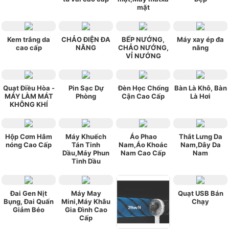
mặt
Kem trắng da
CHẢO ĐIỆN ĐA
BẾP NƯỚNG,
Máy xay ép đa
cao cấp
NĂNG
CHẢO NƯỚNG,
năng
VỈ NƯỚNG
Quạt Điều Hòa -
Pin Sạc Dự
Đèn Học Chống
Bàn Là Khô, Bàn
MÁY LÀM MÁT
Phòng
Cận Cao Cấp
Là Hơi
KHÔNG KHÍ
Hộp Cơm Hâm
Máy Khuếch
Áo Phao
Thắt Lưng Da
nóng Cao Cấp
Tán Tinh
Nam,Áo Khoác
Nam,Dây Da
Dầu,Máy Phun
Nam Cao Cấp
Nam
Tinh Dầu
Đai Gen Nịt
Máy May
Quạt USB Bán
Bụng, Đai Quấn
Mini,Máy Khâu
Chạy
Giảm Béo
Gia Đình Cao
Cấp