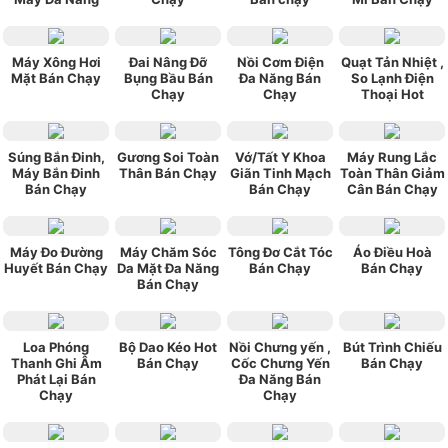
Máy Xông Hơi
Đai Nâng Đỡ
Nồi Cơm Điện
Quạt Tản Nhiệt ,
Mặt Bán Chạy
Bụng Bầu Bán
Đa Năng Bán
So Lạnh Điện
Chạy
Chạy
Thoại Hot
Súng Bắn Đinh,
Gương Soi Toàn
Vớ/Tất Y Khoa
Máy Rung Lắc
Máy Bắn Đinh
Thân Bán Chạy
Giãn Tinh Mạch
Toàn Thân Giảm
Bán Chạy
Bán Chạy
Cân Bán Chạy
Máy Đo Đường
Máy Chăm Sóc
Tông Đơ Cắt Tóc
Áo Điều Hoà
Huyết Bán Chạy
Da Mặt Đa Năng
Bán Chạy
Bán Chạy
Bán Chạy
Loa Phóng
Bộ Dao Kéo Hot
Nồi Chưng yến ,
Bút Trình Chiếu
Thanh Ghi Âm
Bán Chạy
Cốc Chưng Yến
Bán Chạy
Phát Lại Bán
Đa Năng Bán
Chạy
Chạy