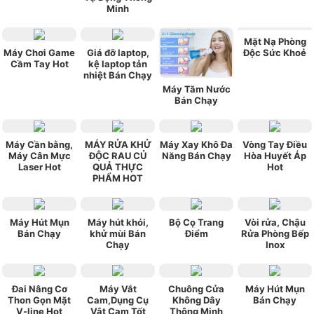
Minh
Mặt Nạ Phòng
Máy Chơi Game
Giá đỡ laptop,
Độc Sức Khoẻ
Cầm Tay Hot
kệ laptop tản
nhiệt Bán Chạy
Máy Tăm Nước
Bán Chạy
Máy Cần bằng,
MÁY RỬA KHỬ
Máy Xay Khô Đa
Vòng Tay Điều
Máy Cân Mực
ĐỘC RAU CỦ
Năng Bán Chạy
Hòa Huyết Áp
Laser Hot
QUẢ THỰC
Hot
PHẨM HOT
Máy Hút Mụn
Máy hút khói,
Bộ Cọ Trang
Vòi rửa, Chậu
Bán Chạy
khử mùi Bán
Điểm
Rửa Phòng Bếp
Chạy
Inox
Đai Nâng Cơ
Máy Vắt
Chuông Cửa
Máy Hút Mụn
Thon Gọn Mặt
Cam,Dụng Cụ
Không Dây
Bán Chạy
V-line Hot
Vắt Cam Tốt
Thông Minh