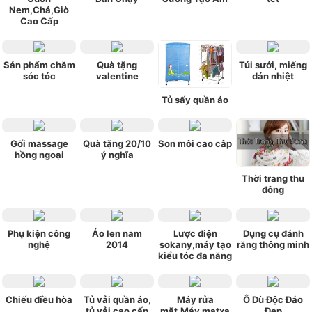
Nem,Chả,Giò
Cao Cấp
Sản phẩm chăm
Quà tặng
Túi sưởi, miếng
sóc tóc
valentine
dán nhiệt
Tủ sấy quần áo
Gối massage
Quà tặng 20/10
Son môi cao câp
hồng ngoại
ý nghĩa
Thời trang thu
đông
Phụ kiện công
Áo len nam
Lược điện
Dụng cụ đánh
nghệ
2014
sokany,máy tạo
răng thông minh
kiểu tóc đa năng
Chiếu điều hòa
Tủ vải quần áo,
Máy rửa
Ô Dù Độc Đáo
tủ vải cao cấp
mặt,Máy matxa
Đẹp