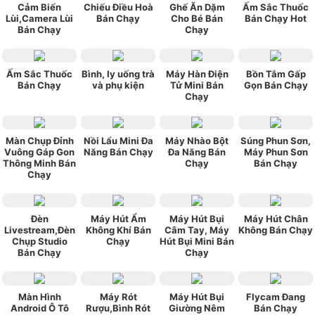
Cảm Biến
Chiếu Điều Hoà
Ghế Ăn Dặm
Ấm Sắc Thuốc
Lùi,Camera Lùi
Bán Chạy
Cho Bé Bán
Bán Chạy Hot
Bán Chạy
Chạy
Ấm Sắc Thuốc
Bình, ly uống trà
Máy Hàn Điện
Bồn Tắm Gấp
Bán Chạy
và phụ kiện
Tử Mini Bán
Gọn Bán Chạy
Chạy
Màn Chụp Đỉnh
Nồi Lẩu Mini Đa
Máy Nhào Bột
Súng Phun Sơn,
Vuông Gáp Gon
Năng Bán Chạy
Đa Năng Bán
Máy Phun Sơn
Thông Minh Bán
Chạy
Bán Chạy
Chạy
Đèn
Máy Hút Ẩm
Máy Hút Bụi
Máy Hút Chân
Livestream,Đèn
Không Khí Bán
Câm Tay, Máy
Không Bán Chạy
Chụp Studio
Chạy
Hút Bụi Mini Bán
Bán Chạy
Chạy
Màn Hình
Máy Rót
Máy Hút Bụi
Flycam Đang
Android Ô Tô
Rượu,Bình Rót
Giường Nêm
Bán Chạy