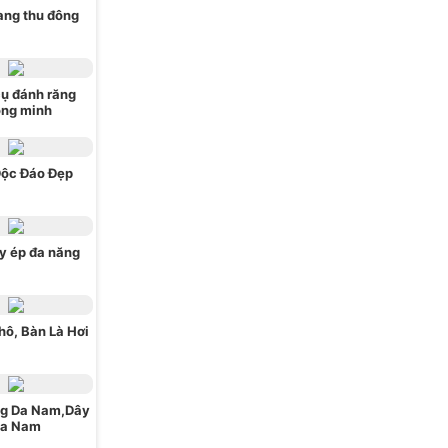
ang thu đông
ụ đánh răng
ông minh
Độc Đáo Đẹp
y ép đa năng
hô, Bàn Là Hơi
ng Da Nam,Dây
a Nam