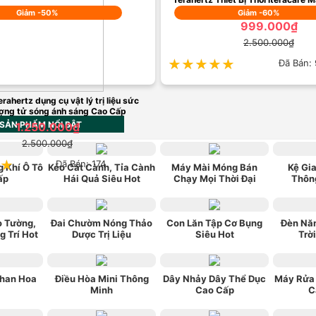
Liệu sóng ánh sáng ống Thủy Ti
Giảm -50%
Giảm -60%
999.000₫
2.500.000₫
★★★★★
★★★★★
Đã Bán:
rahertz dụng cụ vật lý trị liệu sức
ợng tử sóng ánh sáng Cao Cấp
SẢN PHẨM NỔI BẬT
1.250.000₫
2.500.000₫
★
★
Đã Bán: 174
 Khí Ô Tô
Kéo Cắt Cành, Tỉa Cành
Máy Mài Móng Bán
Kệ Gia
ấp
Hái Quả Siêu Hot
Chạy Mọi Thời Đại
Thôn
o Tường,
Đai Chườm Nóng Thảo
Con Lăn Tập Cơ Bụng
Đèn Nă
g Trí Hot
Dược Trị Liệu
Siêu Hot
Trờ
han Hoa
Điều Hòa Mini Thông
Dây Nhảy Dây Thể Dục
Máy Rửa 
Minh
Cao Cấp
C