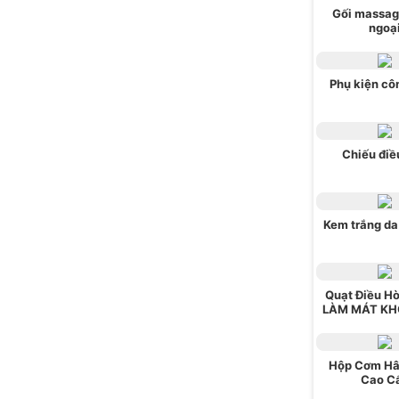
Gối massag
ngoạ
Phụ kiện cô
Chiếu điề
Kem trắng da
Quạt Điều H
LÀM MÁT KH
Hộp Cơm Hâ
Cao C