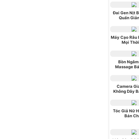
Đai Gen Nịt 
Quấn Giả
Máy Cạo Râu 
Mọi Thời
Bồn Ngâm
Massage Bá
Camera Gi
Không Dây B
Tóc Giả Nữ 
Bán Ch