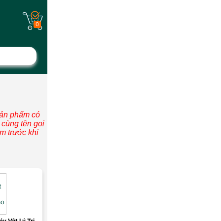
0
sản phẩm có
i cùng tên gọi
m trước khi
áy Vật Lý Trị