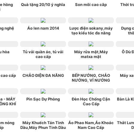
e hồng
Quà tặng 20/10 ý nghĩa
Son môi cao câp
Thời tr
i
ng nghệ
Áo len nam 2014
Lược điện sokany,máy
Dụng c
tạo kiểu tóc đa năng
th
u hòa
Tủ vải quần áo, tủ vải
Máy rửa mặt,Máy
Ô Dù 
cao cấp
matxa mặt
 cao cấp
CHẢO ĐIỆN ĐA NĂNG
BẾP NƯỚNG, CHẢO
Máy xa
NƯỚNG, VỈ NƯỚNG
òa - MÁY
Pin Sạc Dự Phòng
Đèn Học Chống Cận
Bàn Là K
ÔNG KHÍ
Cao Cấp
m nóng
Máy Khuếch Tán Tinh
Áo Phao Nam,Áo Khoác
Thắt Lư
ấp
Dầu,Máy Phun Tinh Dầu
Nam Cao Cấp
D