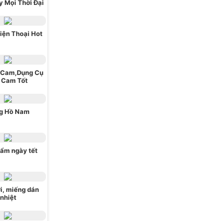
 Mọi Thời Đại
iện Thoại Hot
 Cam,Dụng Cụ
 Cam Tốt
g Hồ Nam
ẩm ngày tết
i, miếng dán
nhiệt