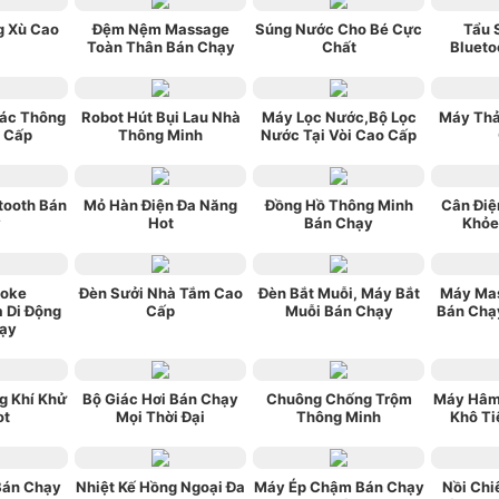
g Xù Cao
Đệm Nệm Massage
Súng Nước Cho Bé Cực
Tẩu 
Toàn Thân Bán Chạy
Chất
Blueto
ác Thông
Robot Hút Bụi Lau Nhà
Máy Lọc Nước,Bộ Lọc
Máy Thả
 Cấp
Thông Minh
Nước Tại Vòi Cao Cấp
tooth Bán
Mỏ Hàn Điện Đa Năng
Đồng Hồ Thông Minh
Cân Điệ
y
Hot
Bán Chạy
Khỏe
aoke
Đèn Sưởi Nhà Tắm Cao
Đèn Bắt Muỗi, Máy Bắt
Máy Ma
a Di Động
Cấp
Muỗi Bán Chạy
Bán Chạy
ạy
g Khí Khử
Bộ Giác Hơi Bán Chạy
Chuông Chống Trộm
Máy Hâm
ot
Mọi Thời Đại
Thông Minh
Khô Ti
Bán Chạy
Nhiệt Kế Hồng Ngoại Đa
Máy Ép Chậm Bán Chạy
Nồi Chi