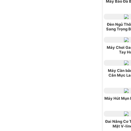
Máy Bào Đá 
Đèn Ngủ Thô
Sang Trọng 
Máy Chơi G
Tay H
Máy Cần bằ
Cân Mực La
Máy Hút Mụn 
Đai Nâng Cơ 
Mặt V-lin