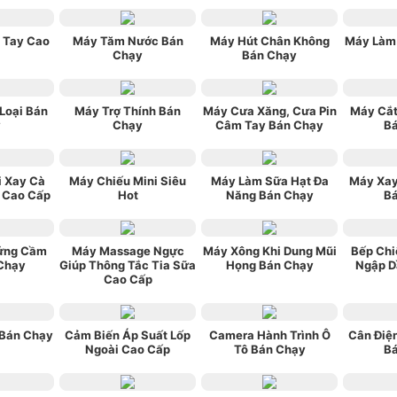
 Tay Cao
Máy Tăm Nước Bán
Máy Hút Chân Không
Máy Làm
Chạy
Bán Chạy
Loại Bán
Máy Trợ Thính Bán
Máy Cưa Xăng, Cưa Pin
Máy Cắt
y
Chạy
Câm Tay Bán Chạy
B
i Xay Cà
Máy Chiếu Mini Siêu
Máy Làm Sữa Hạt Đa
Máy Xay
 Cao Cấp
Hot
Năng Bán Chạy
B
ứng Cầm
Máy Massage Ngực
Máy Xông Khi Dung Mũi
Bếp Chi
Chạy
Giúp Thông Tắc Tia Sữa
Họng Bán Chạy
Ngập D
Cao Cấp
 Bán Chạy
Cảm Biến Áp Suất Lốp
Camera Hành Trình Ô
Cân Điện
Ngoài Cao Cấp
Tô Bán Chạy
B