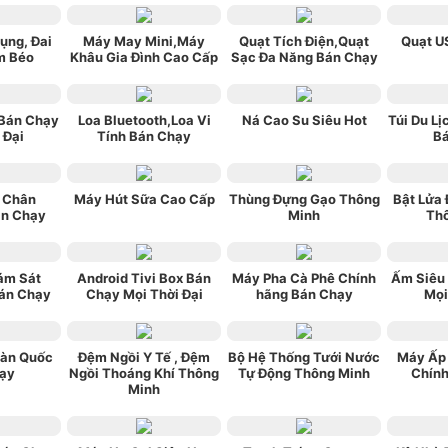
Bụng, Đai
Máy May Mini,Máy
Quạt Tích Điện,Quạt
Quạt U
m Béo
Khâu Gia Đình Cao Cấp
Sạc Đa Năng Bán Chạy
Bán Chạy
Loa Bluetooth,Loa Vi
Ná Cao Su Siêu Hot
Túi Du Lị
 Đại
Tính Bán Chạy
B
 Chân
Máy Hút Sữa Cao Cấp
Thùng Đựng Gạo Thông
Bật Lửa
n Chạy
Minh
Th
ám Sát
Android Tivi Box Bán
Máy Pha Cà Phê Chính
Ấm Siêu
án Chạy
Chạy Mọi Thời Đại
hãng Bán Chạy
Mọi
Hàn Quốc
Đệm Ngồi Y Tế , Đệm
Bộ Hệ Thống Tưới Nước
Máy Ấp
ạy
Ngồi Thoáng Khí Thông
Tự Động Thông Minh
Chín
Minh