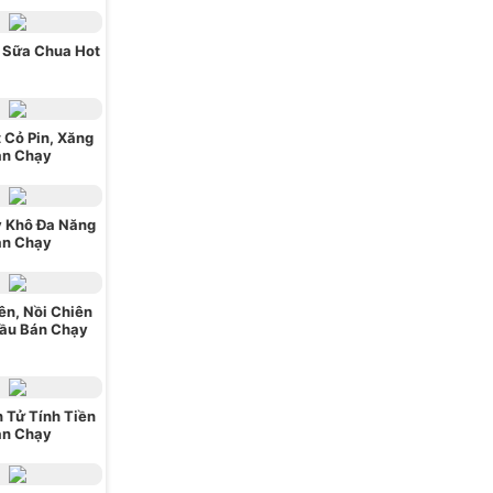
 Sữa Chua Hot
 Cỏ Pin, Xăng
án Chạy
 Khô Đa Năng
án Chạy
ên, Nồi Chiên
ầu Bán Chạy
 Tử Tính Tiền
án Chạy