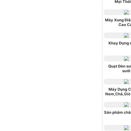
Mọi Thời
Máy Xung Điện
Cao C
Khay Đựng 
Quạt Đèn sư
sưởi
Máy Dụng C
Nem,Chả,Giò
Sản phẩm chă