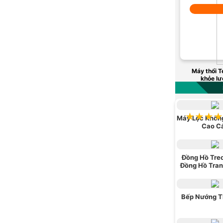
Máy thổi Te
khỏe lư
★★★★
★★★★
Máy Lọc Không
Cao C
Đồng Hồ Tre
Đồng Hồ Tran
Bếp Nướng T