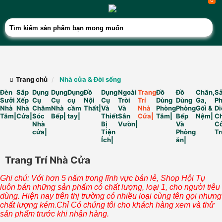
0
Trang chủ
Nhà cửa & Đời sống
Đèn
Sắp
Dụng
Dụng
Dụng
Đồ
Dụng
Ngoài
Trang
Đồ
Đồ
Chăn,
S
Sưởi
Xếp
Cụ
Cụ
cụ
Nội
Cụ
Trời
Trí
Dùng
Dùng
Ga,
P
Nhà
Nhà
Chăm
Nhà
cầm
Thất|
Và
Và
Nhà
Phòng
Phòng
Gối &
Di
Tắm|
Cửa|
Sóc
Bếp|
tay|
Thiết
Sân
Cửa|
Tắm|
Bếp
Nệm|
Ch
Nhà
Bị
Vườn|
Và
C
cửa|
Tiện
Phòng
Tr
Ích|
ăn|
Trang Trí Nhà Cửa
Ghi chú: Với hơn 5 năm trong lĩnh vực bán lẻ, Shop Hội Tụ
luôn bán những sản phẩm có chất lượng, loại 1, cho người tiêu
dùng. Hiện nay trên thị trường có nhiều loại cùng tên gọi nhưng
chất lượng kém.Chỉ Có chúng tôi cho khách hàng xem và thử
sản phẩm trước khi nhận hàng.