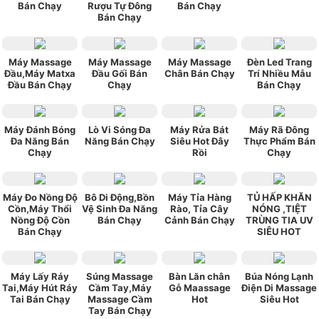
Bán Chạy
Rượu Tự Đông
Bán Chạy
Bán Chạy
Máy Massage
Máy Massage
Máy Massage
Đèn Led Trang
Đầu,Máy Matxa
Đầu Gối Bán
Chân Bán Chạy
Trí Nhiều Mẫu
Đầu Bán Chạy
Chạy
Bán Chạy
Máy Đánh Bóng
Lò Vi Sóng Đa
Máy Rửa Bát
Máy Rã Đông
Đa Năng Bán
Năng Bán Chạy
Siêu Hot Đây
Thực Phẩm Bán
Chạy
Rồi
Chạy
Máy Đo Nồng Độ
Bô Di Động,Bồn
Máy Tỉa Hàng
TỦ HẤP KHĂN
Cồn,Máy Thổi
Vệ Sinh Đa Năng
Rào, Tỉa Cây
NÓNG ,TIỆT
Nồng Độ Cồn
Bán Chạy
Cảnh Bán Chạy
TRÙNG TIA UV
Bán Chạy
SIÊU HOT
Máy Lấy Ráy
Súng Massage
Bàn Lăn chân
Búa Nóng Lạnh
Tai,Máy Hút Ráy
Cầm Tay,Máy
Gỗ Maassage
Điện Di Massage
Tai Bán Chạy
Massage Cầm
Hot
Siêu Hot
Tay Bán Chạy