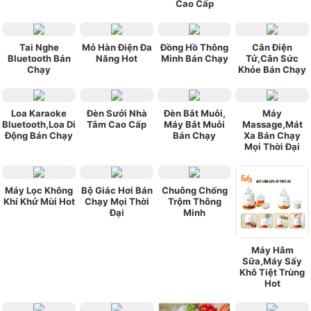
Cao Cấp
Tai Nghe
Mỏ Hàn Điện Đa
Đồng Hồ Thông
Cân Điện
Bluetooth Bán
Năng Hot
Minh Bán Chạy
Tử,Cân Sức
Chạy
Khỏe Bán Chạy
Loa Karaoke
Đèn Sưởi Nhà
Đèn Bắt Muỗi,
Máy
Bluetooth,Loa Di
Tắm Cao Cấp
Máy Bắt Muỗi
Massage,Mát
Động Bán Chạy
Bán Chạy
Xa Bán Chạy
Mọi Thời Đại
Máy Lọc Không
Bộ Giác Hơi Bán
Chuông Chống
Khí Khử Mùi Hot
Chạy Mọi Thời
Trộm Thông
Đại
Minh
Máy Hâm
Sữa,Máy Sấy
Khô Tiệt Trùng
Hot