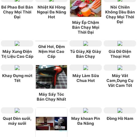
Bể Phao Bơi Bán
Nhiệt Kế Hồng
Nồi Chiên
Chạy Mọi Thời
Ngoại Đa Năng
Không Dầu Bán
Đại
Hot
Chạy Mọi Thời
Đại
Máy Ép Chậm
Bán Chạy Mọi
Thời Đại
Ghế Hơi, Đệm
Máy Xung Điện
Nệm Hơi Cao
Tủ Giày,Kệ Giày
Giá Đỡ Điện
Trị Liệu Cao Cấp
Cấp
Bán Chạy
Thoại Hot
Khay Đựng mứt
Máy Làm Sữa
Máy Vắt
Tết
Chua Hot
Cam,Dụng Cụ
Vắt Cam Tốt
Máy Sấy Tóc
Bán Chạy Nhất
Quạt Đèn sưởi,
May khoan Pin
Đồng Hồ Nam
máy sưởi
Đa Năng