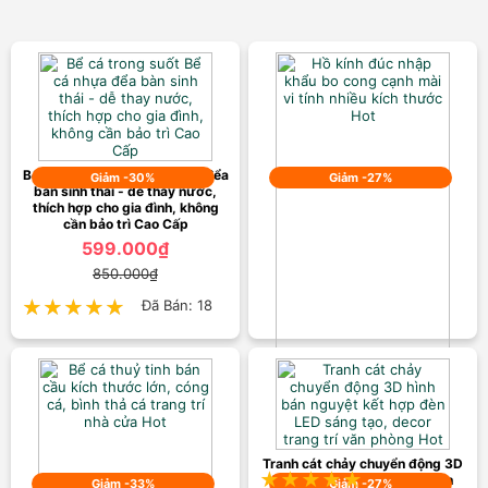
Bể cá trong suốt Bể cá nhựa đểa
Giảm -30%
Giảm -27%
bàn sinh thái - dễ thay nước,
thích hợp cho gia đình, không
cần bảo trì Cao Cấp
599.000₫
850.000₫
★★★★★
★★★★★
Đã Bán: 18
Hồ kính đúc nhập khẩu bo cong
cạnh mài vi tính nhiều kích thước
Hot
399.000₫
550.000₫
Tranh cát chảy chuyển động 3D
★★★★★
★★★★★
Đã Bán: 15
hình bán nguyệt kết hợp đèn
Giảm -33%
Giảm -27%