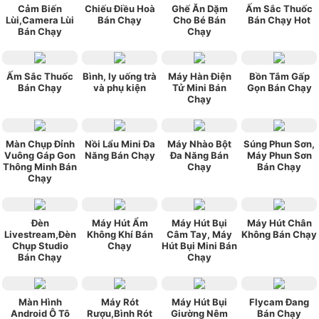
Cảm Biến
Chiếu Điều Hoà
Ghế Ăn Dặm
Ấm Sắc Thuốc
Lùi,Camera Lùi
Bán Chạy
Cho Bé Bán
Bán Chạy Hot
Bán Chạy
Chạy
Ấm Sắc Thuốc
Bình, ly uống trà
Máy Hàn Điện
Bồn Tắm Gấp
Bán Chạy
và phụ kiện
Tử Mini Bán
Gọn Bán Chạy
Chạy
Màn Chụp Đỉnh
Nồi Lẩu Mini Đa
Máy Nhào Bột
Súng Phun Sơn,
Vuông Gáp Gon
Năng Bán Chạy
Đa Năng Bán
Máy Phun Sơn
Thông Minh Bán
Chạy
Bán Chạy
Chạy
Đèn
Máy Hút Ẩm
Máy Hút Bụi
Máy Hút Chân
Livestream,Đèn
Không Khí Bán
Câm Tay, Máy
Không Bán Chạy
Chụp Studio
Chạy
Hút Bụi Mini Bán
Bán Chạy
Chạy
Màn Hình
Máy Rót
Máy Hút Bụi
Flycam Đang
Android Ô Tô
Rượu,Bình Rót
Giường Nêm
Bán Chạy