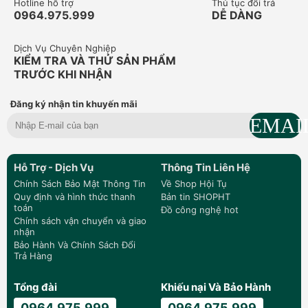
Hotline hỗ trợ
Thủ tục đổi trả
0964.975.999
DỄ DÀNG
Dịch Vụ Chuyên Nghiệp
KIỂM TRA VÀ THỬ SẢN PHẨM
TRƯỚC KHI NHẬN
Đăng ký nhận tin khuyến mãi
Hỗ Trợ - Dịch Vụ
Thông Tin Liên Hệ
Chính Sách Bảo Mật Thông Tin
Về Shop Hội Tụ
Quy định và hình thức thanh
Bản tin SHOPHT
toán
Đồ công nghệ hot
Chính sách vận chuyển và giao
nhận
Bảo Hành Và Chính Sách Đổi
Trả Hàng
Tổng đài
Khiếu nại Và Bảo Hành
0964.975.999
0964.975.999