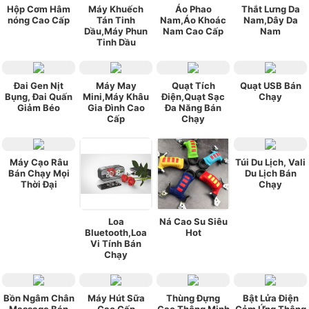
Hộp Cơm Hâm
Máy Khuếch
Áo Phao
Thắt Lưng Da
nóng Cao Cấp
Tán Tinh
Nam,Áo Khoác
Nam,Dây Da
Dầu,Máy Phun
Nam Cao Cấp
Nam
Tinh Dầu
Đai Gen Nịt
Máy May
Quạt Tích
Quạt USB Bán
Bụng, Đai Quấn
Mini,Máy Khâu
Điện,Quạt Sạc
Chạy
Giảm Béo
Gia Đình Cao
Đa Năng Bán
Cấp
Chạy
Máy Cạo Râu
Túi Du Lịch, Vali
Bán Chạy Mọi
Du Lịch Bán
Thời Đại
Chạy
Loa
Ná Cao Su Siêu
Bluetooth,Loa
Hot
Vi Tính Bán
Chạy
Bồn Ngâm Chân
Máy Hút Sữa
Thùng Đựng
Bật Lửa Điện