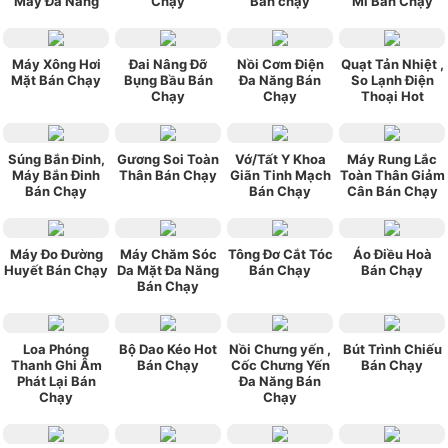
Mày Đa Năng
Chạy
Bán chạy
Mi Bán Chạy
Máy Xông Hơi
Đai Nâng Đỡ
Nồi Cơm Điện
Quạt Tản Nhiệt ,
Mặt Bán Chạy
Bụng Bầu Bán
Đa Năng Bán
So Lạnh Điện
Chạy
Chạy
Thoại Hot
Súng Bắn Đinh,
Gương Soi Toàn
Vớ/Tất Y Khoa
Máy Rung Lắc
Máy Bắn Đinh
Thân Bán Chạy
Giãn Tinh Mạch
Toàn Thân Giảm
Bán Chạy
Bán Chạy
Cân Bán Chạy
Máy Đo Đường
Máy Chăm Sóc
Tông Đơ Cắt Tóc
Áo Điều Hoà
Huyết Bán Chạy
Da Mặt Đa Năng
Bán Chạy
Bán Chạy
Bán Chạy
Loa Phóng
Bộ Dao Kéo Hot
Nồi Chưng yến ,
Bút Trình Chiếu
Thanh Ghi Âm
Bán Chạy
Cốc Chưng Yến
Bán Chạy
Phát Lại Bán
Đa Năng Bán
Chạy
Chạy