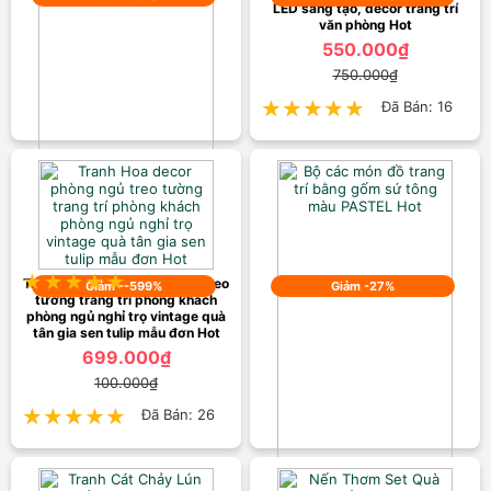
LED sáng tạo, decor trang trí
văn phòng Hot
550.000₫
750.000₫
★★★★★
★★★★★
Đã Bán: 16
Bể cá thuỷ tinh bán cầu kích
thước lớn, cóng cá, bình thả cá
trang trí nhà cửa Hot
500.000₫
750.000₫
★★★★★
★★★★★
Đã Bán: 15
Tranh Hoa decor phòng ngủ treo
Giảm --599%
Giảm -27%
tường trang trí phòng khách
phòng ngủ nghỉ trọ vintage quà
tân gia sen tulip mẫu đơn Hot
699.000₫
100.000₫
★★★★★
★★★★★
Đã Bán: 26
Bộ các món đồ trang trí bằng
gốm sứ tông màu PASTEL Hot