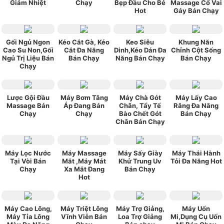
Giảm Nhiệt
Chạy
Bẹp Đầu Cho Bé
Massage Cổ Vai
Hot
Gáy Bán Chạy
Gối Ngủ Ngon
Kéo Cắt Gà, Kéo
Keo Siêu
Khung Năn
Cao Su Non,Gối
Cắt Đa Năng
Dinh,Kéo Dán Đa
Chỉnh Cột Sống
Ngủ Trị Liệu Bán
Bán Chạy
Năng Bán Chạy
Bán Chạy
Chạy
Lược Gội Đầu
Máy Bơm Tăng
Máy Chà Gót
Máy Lấy Cao
Massage Bán
Áp Đang Bán
Chân, Tẩy Tế
Răng Đa Năng
Chạy
Chạy
Bào Chết Gót
Bán Chạy
Chân Bán Chạy
Máy Lọc Nước
Máy Massage
Máy Sấy Giày
Máy Thái Hành
Tại Vòi Bán
Mắt ,Máy Mát
Khử Trung Uv
Tỏi Đa Năng Hot
Chạy
Xa Mắt Đang
Bán Chạy
Hot
Máy Cao Lông,
Máy Triệt Lông
Máy Trợ Giảng,
Máy Uốn
Máy Tỉa Lông
Vĩnh Viễn Bán
Loa Trợ Giảng
Mi,Dụng Cụ Uốn