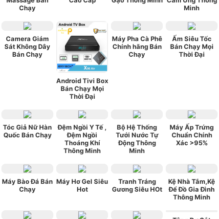
Massage Bán
Cao Cấp
Gạo Thông Minh
Cảm Ứng Thông
Chạy
Minh
Camera Giám
Máy Pha Cà Phê
Ấm Siêu Tốc
Sát Không Dây
Chính hãng Bán
Bán Chạy Mọi
Bán Chạy
Chạy
Thời Đại
Android Tivi Box
Bán Chạy Mọi
Thời Đại
Tóc Giả Nữ Hàn
Đệm Ngồi Y Tế ,
Bộ Hệ Thống
Máy Ấp Trứng
Quốc Bán Chạy
Đệm Ngồi
Tưới Nước Tự
Chuẩn Chính
Thoáng Khí
Động Thông
Xác >95%
Thông Minh
Minh
Máy Bào Đá Bán
Máy Hơ Gel Siêu
Tranh Tráng
Kệ Nhà Tắm,Kệ
Chạy
Hot
Gương Siêu HOt
Để Đồ Gia Đình
Thông Minh