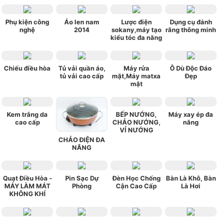
Phụ kiện công
Áo len nam
Lược điện
Dụng cụ đánh
nghệ
2014
sokany,máy tạo
răng thông minh
kiểu tóc đa năng
Chiếu điều hòa
Tủ vải quần áo,
Máy rửa
Ô Dù Độc Đáo
tủ vải cao cấp
mặt,Máy matxa
Đẹp
mặt
Kem trắng da
BẾP NƯỚNG,
Máy xay ép đa
cao cấp
CHẢO NƯỚNG,
năng
VỈ NƯỚNG
CHẢO ĐIỆN ĐA
NĂNG
Quạt Điều Hòa -
Pin Sạc Dự
Đèn Học Chống
Bàn Là Khô, Bàn
MÁY LÀM MÁT
Phòng
Cận Cao Cấp
Là Hơi
KHÔNG KHÍ