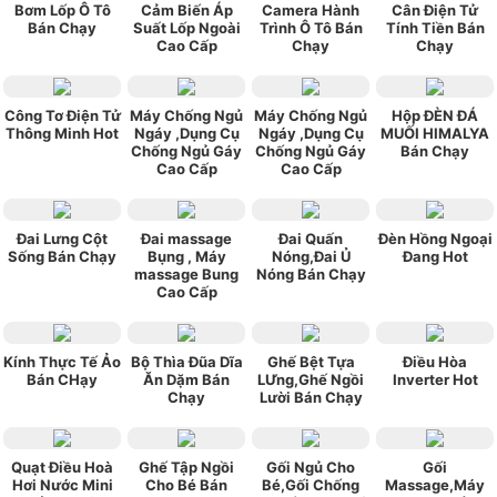
Bơm Lốp Ô Tô
Cảm Biến Áp
Camera Hành
Cân Điện Tử
Bán Chạy
Suất Lốp Ngoài
Trình Ô Tô Bán
Tính Tiền Bán
Cao Cấp
Chạy
Chạy
Công Tơ Điện Tử
Máy Chống Ngủ
Máy Chống Ngủ
Hộp ĐÈN ĐÁ
Thông Minh Hot
Ngáy ,Dụng Cụ
Ngáy ,Dụng Cụ
MUỐI HIMALYA
Chống Ngủ Gáy
Chống Ngủ Gáy
Bán Chạy
Cao Cấp
Cao Cấp
Đai Lưng Cột
Đai massage
Đai Quấn
Đèn Hồng Ngoại
Sống Bán Chạy
Bụng , Máy
Nóng,Đai Ủ
Đang Hot
massage Bung
Nóng Bán Chạy
Cao Cấp
Kính Thực Tế Ảo
Bộ Thìa Đũa Dĩa
Ghế Bệt Tựa
Điều Hòa
Bán CHạy
Ăn Dặm Bán
LƯng,Ghế Ngồi
Inverter Hot
Chạy
Lười Bán Chạy
Quạt Điều Hoà
Ghế Tập Ngồi
Gối Ngủ Cho
Gối
Hơi Nước Mini
Cho Bé Bán
Bé,Gối Chống
Massage,Máy