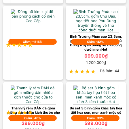
(1 TẤM LẺ) Tấm Lót Dán Tường
3D Họa Tiết Ngôi Nhà, Biển Cả,
Mèo Con Chống Va Chạm Cho
Trẻ Hot
199.000₫
230.000₫
Bình Trường Phúc cao 23,5cm,
gốm Chu Đậu, họa tiết hoa Phù
Giảm --515%
Giảm -42%
★★★★★
★★★★★
Đã Bán: 22
Dung truyền thống vẽ thủ công
dưới men Hot
699.000₫
1.200.000₫
★★★★★
★★★★★
Đã Bán: 44
Đồng hồ kim loại để bàn phong
cách cổ điển Cao Cấp
799.000₫
130.000₫
Thanh lý rèm DÁN đã gồm
Bộ set 3 bình gốm khắc tay họa
★★★★★
★★★★★
Đã Bán: 66
miếng dán nhiều kich thước cho
tiết hoa sen, men xanh mộc cổ
cửa to Cao Cấp
kính 3 kích thước Hot
Giảm -46%
Giảm -33%
299.000₫
599.000₫