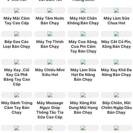
Máy Mài Cầm
Máy Tăm Nước
Máy Hút Chân
Máy Làm Sữa
Tay Cao Cấp
Bán Chạy
Không Bán Chạy
Chua Hot
Bếp Gas Các
Máy Trợ Thính
Máy Cưa Xăng,
Máy Cắt Cỏ Pin,
Loại Bán Chạy
Bán Chạy
Cưa Pin Câm
Xăng Bán Chạy
Tay Bán Chạy
Máy Xay ,Cối
Máy Chiếu Mini
Máy Làm Sữa
Máy Xay Khô Đa
Xay Cà Phê
Siêu Hot
Hạt Đa Năng
Năng Bán Chạy
Bằng Tay Cao
Bán Chạy
Cấp
Máy Đánh Trứng
Máy Massage
Máy Xông Khi
Bếp Chiên, Nồi
Cầm Tay Bán
Ngực Giúp
Dung Mũi Họng
Chiên Ngập Dầu
Chạy
Thông Tắc Tia
Bán Chạy
Bán Chạy
Sữa Cao Cấp