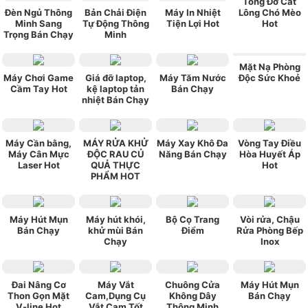
Tông Đơ Cắt
Đèn Ngủ Thông
Bản Chải Điện
Máy In Nhiệt
Lông Chó Mèo
Minh Sang
Tự Động Thông
Tiện Lợi Hot
Hot
Trọng Bán Chạy
Minh
Mặt Nạ Phòng
Máy Chơi Game
Giá đỡ laptop,
Máy Tăm Nước
Độc Sức Khoẻ
Cầm Tay Hot
kệ laptop tản
Bán Chạy
nhiệt Bán Chạy
Máy Cần bằng,
MÁY RỬA KHỬ
Máy Xay Khô Đa
Vòng Tay Điều
Máy Cân Mực
ĐỘC RAU CỦ
Năng Bán Chạy
Hòa Huyết Áp
Laser Hot
QUẢ THỰC
Hot
PHẨM HOT
Máy Hút Mụn
Máy hút khói,
Bộ Cọ Trang
Vòi rửa, Chậu
Bán Chạy
khử mùi Bán
Điểm
Rửa Phòng Bếp
Chạy
Inox
Đai Nâng Cơ
Máy Vắt
Chuông Cửa
Máy Hút Mụn
Thon Gọn Mặt
Cam,Dụng Cụ
Không Dây
Bán Chạy
V-line Hot
Vắt Cam Tốt
Thông Minh