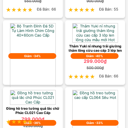
550.000₫
900.000₫
★★★★★
★★★★★
Đã Bán: 66
★★★★★
★★★★★
Đã Bán: 55
Thảm Yuki nỉ nhung trải giường
thảm lông cừu cao cấp 3 lớp len
lông cừu mẫu mới Hot
Giảm -34%
Giảm -40%
299.000₫
500.000₫
★★★★★
★★★★★
Đã Bán: 66
Bộ Tranh Đính Đá 5D Tự Làm
Hình Chim Công 40x60cm Cao
Cấp
299.000₫
Đồng hồ treo tường quả lắc chữ
Phúc CL021 Cao Cấp
450.000₫
799.000₫
★★★★★
★★★★★
Đã Bán: 66
Giảm -36%
Giảm -33%
1.250.000₫