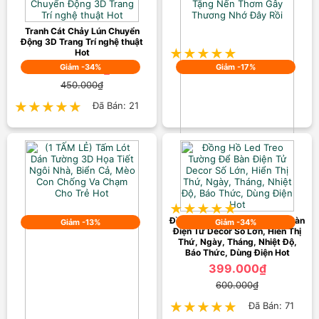
399.000₫
Tranh Cát Chảy Lún Chuyển
550.000₫
Động 3D Trang Trí nghệ thuật
★★★★★
★★★★★
Đã Bán: 15
Hot
299.000₫
Giảm -34%
Giảm -17%
450.000₫
★★★★★
★★★★★
Đã Bán: 21
Nến Thơm Set Quà Tặng Nến
Thơm Gây Thương Nhớ Đây Rồi
250.000₫
300.000₫
★★★★★
★★★★★
Đã Bán: 18
Đồng Hồ Led Treo Tường Để Bàn
Giảm -13%
Giảm -34%
Điện Tử Decor Số Lớn, Hiển Thị
Thứ, Ngày, Tháng, Nhiệt Độ,
Báo Thức, Dùng Điện Hot
399.000₫
600.000₫
★★★★★
★★★★★
Đã Bán: 71