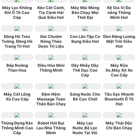
Máy Lọc Không
Kéo Cắt Cành,
Máy Mài Móng
Kệ Gia Vị Đa
Khí Ô Tô Cao
Tỉa Cành Hái
Bán Chạy Mọi
năng Thông
Cấp
Quả Siêu Hot
Thời Đại
Minh Hot
Đồng Hồ Treo
Đai Chườm
Con Lăn Tập Cơ
Đèn Năng Lương
Tường, Đồng Hồ
Nóng Thảo
Bụng Siêu Hot
Mặt Trời Siêu
Trang Trí Hot
Dược Trị Liệu
Hot
Bếp Nướng
Điều Hòa Mini
Dây Nhảy Dây
Máy Rửa
Than Hoa
Thông Minh
Thể Dục Cao
Xe,Máy Xịt Xe
Cấp
Cao Cấp
Máy Cắt Lông
Đệm Nệm
Súng Nước Cho
Tẩu Sạc Nhanh
Xù Cao Cấp
Massage Toàn
Bé Cực Chất
Bluetooth Ô Tô
Thân Bán Chạy
Hot
Thùng Đựng Rác
Robot Hút Bụi
Máy Lọc
Máy Thải Độc
Thông Minh Cao
Lau Nhà Thông
Nước,Bộ Lọc
Chì Bán Chạy
Cấp
Minh
Nước Tại Vòi