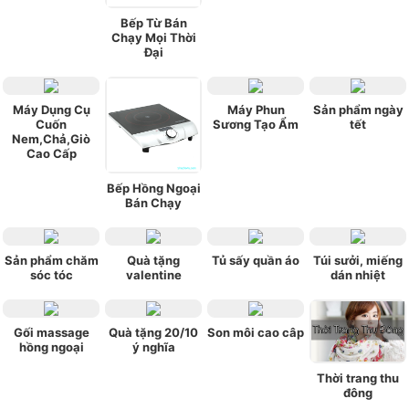
Bếp Từ Bán
Chạy Mọi Thời
Đại
Máy Dụng Cụ
Máy Phun
Sản phẩm ngày
Cuốn
Sương Tạo Ẩm
tết
Nem,Chả,Giò
Cao Cấp
Bếp Hồng Ngoại
Bán Chạy
Sản phẩm chăm
Quà tặng
Tủ sấy quần áo
Túi sưởi, miếng
sóc tóc
valentine
dán nhiệt
Gối massage
Quà tặng 20/10
Son môi cao câp
hồng ngoại
ý nghĩa
Thời trang thu
đông