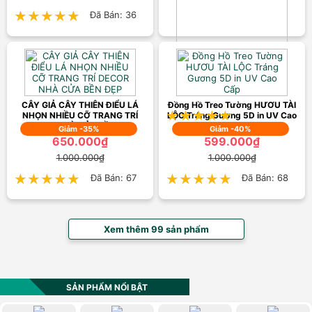
★★★★★
★★★★★
Đã Bán: 36
Đồng hồ treo tường cao cấp
CL064 Sêu Hot
899.000₫
1.350.000₫
CÂY GIẢ CÂY THIÊN ĐIỂU LÁ
Đồng Hồ Treo Tường HƯƠU TÀI
★★★★★
★★★★★
Đã Bán: 56
NHỌN NHIỀU CỠ TRANG TRÍ
LỘC Tráng Gương 5D in UV Cao
DECOR NHÀ CỬA BỀN ĐẸP
Cấp
Giảm -35%
Giảm -40%
650.000₫
599.000₫
1.000.000₫
1.000.000₫
★★★★★
★★★★★
Đã Bán: 67
★★★★★
★★★★★
Đã Bán: 68
Xem thêm 99 sản phẩm
SẢN PHẨM NỔI BẬT