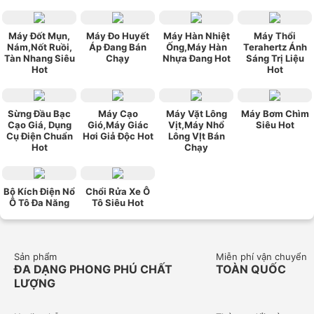
Máy Đốt Mụn,
Máy Đo Huyết
Máy Hàn Nhiệt
Máy Thổi
Nám,Nốt Ruồi,
Áp Đang Bán
Ống,Máy Hàn
Terahertz Ánh
Tàn Nhang Siêu
Chạy
Nhựa Đang Hot
Sáng Trị Liệu
Hot
Hot
Sừng Đầu Bạc
Máy Cạo
Máy Vặt Lông
Máy Bơm Chìm
Cạo Giá, Dụng
Gió,Máy Giác
Vịt,Máy Nhổ
Siêu Hot
Cụ Điện Chuẩn
Hơi Giả Độc Hot
Lông VỊt Bán
Hot
Chạy
Bộ Kích Điện Nổ
Chổi Rửa Xe Ô
Ô Tô Đa Năng
Tô Siêu Hot
Sản phẩm
Miễn phí vận chuyển
ĐA DẠNG PHONG PHÚ CHẤT
TOÀN QUỐC
LƯỢNG