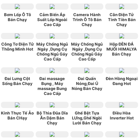
Bơm Lốp Ô Tô
Cảm Biến Áp
Camera Hành
Cân Điện Tử
Bán Chạy
Suất Lốp Ngoài
Trình Ô Tô Bán
Tính Tiền Bán
Cao Cấp
Chạy
Chạy
Công Tơ Điện Tử
Máy Chống Ngủ
Máy Chống Ngủ
Hộp ĐÈN ĐÁ
Thông Minh Hot
Ngáy ,Dụng Cụ
Ngáy ,Dụng Cụ
MUỐI HIMALYA
Chống Ngủ Gáy
Chống Ngủ Gáy
Bán Chạy
Cao Cấp
Cao Cấp
Đai Lưng Cột
Đai massage
Đai Quấn
Đèn Hồng Ngoại
Sống Bán Chạy
Bụng , Máy
Nóng,Đai Ủ
Đang Hot
massage Bung
Nóng Bán Chạy
Cao Cấp
Kính Thực Tế Ảo
Bộ Thìa Đũa Dĩa
Ghế Bệt Tựa
Điều Hòa
Bán CHạy
Ăn Dặm Bán
LƯng,Ghế Ngồi
Inverter Hot
Chạy
Lười Bán Chạy