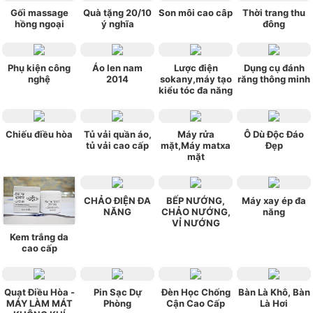
Gối massage
Quà tặng 20/10
Son môi cao câp
Thời trang thu
hồng ngoại
ý nghĩa
đông
Phụ kiện công
Áo len nam
Lược điện
Dụng cụ đánh
nghệ
2014
sokany,máy tạo
răng thông minh
kiểu tóc đa năng
Chiếu điều hòa
Tủ vải quần áo,
Máy rửa
Ô Dù Độc Đáo
tủ vải cao cấp
mặt,Máy matxa
Đẹp
mặt
CHẢO ĐIỆN ĐA
BẾP NƯỚNG,
Máy xay ép đa
NĂNG
CHẢO NƯỚNG,
năng
VỈ NƯỚNG
Kem trắng da
cao cấp
Quạt Điều Hòa -
Pin Sạc Dự
Đèn Học Chống
Bàn Là Khô, Bàn
MÁY LÀM MÁT
Phòng
Cận Cao Cấp
Là Hơi