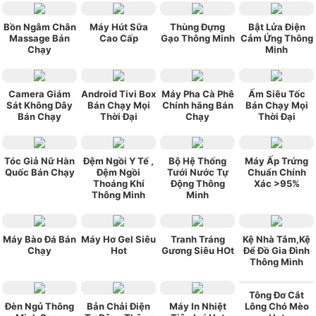
Bồn Ngâm Chân
Máy Hút Sữa
Thùng Đựng
Bật Lửa Điện
Massage Bán
Cao Cấp
Gạo Thông Minh
Cảm Ứng Thông
Chạy
Minh
Camera Giám
Android Tivi Box
Máy Pha Cà Phê
Ấm Siêu Tốc
Sát Không Dây
Bán Chạy Mọi
Chính hãng Bán
Bán Chạy Mọi
Bán Chạy
Thời Đại
Chạy
Thời Đại
Tóc Giả Nữ Hàn
Đệm Ngồi Y Tế ,
Bộ Hệ Thống
Máy Ấp Trứng
Quốc Bán Chạy
Đệm Ngồi
Tưới Nước Tự
Chuẩn Chính
Thoáng Khí
Động Thông
Xác >95%
Thông Minh
Minh
Máy Bào Đá Bán
Máy Hơ Gel Siêu
Tranh Tráng
Kệ Nhà Tắm,Kệ
Chạy
Hot
Gương Siêu HOt
Để Đồ Gia Đình
Thông Minh
Tông Đơ Cắt
Đèn Ngủ Thông
Bản Chải Điện
Máy In Nhiệt
Lông Chó Mèo