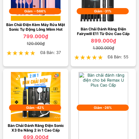
Giảm --566%
Giảm -31%
Bàn Chải Điện Kèm Máy Rửa Mặt
Bàn Chải Đánh Răng Điện
Sonic Tự Động Lông Mềm Hot
Fairywill E11 Từ Đức Cao Cấp
799.000₫
899.000₫
120.000₫
1.300.000₫
★★★★★
★★★★★
Đã Bán: 37
★★★★★
★★★★★
Đã Bán: 55
Giảm -42%
Giảm -26%
Bàn Chải Đánh Răng Điện Sonic
X3 Đa Năng 2 in 1 Cao Cấp
699.000₫