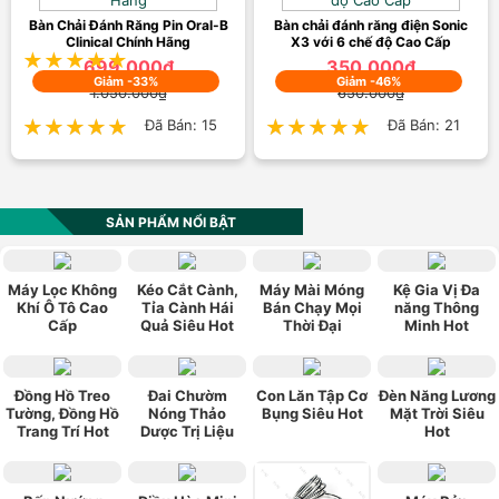
450.000₫
Bàn Chải Đánh Răng Pin Oral-B
900.000₫
Bàn chải đánh răng điện Sonic
Clinical Chính Hãng
X3 với 6 chế độ Cao Cấp
★★★★★
★★★★★
Đã Bán: 56
699.000₫
350.000₫
Giảm -33%
Giảm -46%
1.050.000₫
650.000₫
★★★★★
★★★★★
Đã Bán: 15
★★★★★
★★★★★
Đã Bán: 21
SẢN PHẨM NỔI BẬT
Máy Lọc Không
Kéo Cắt Cành,
Máy Mài Móng
Kệ Gia Vị Đa
Khí Ô Tô Cao
Tỉa Cành Hái
Bán Chạy Mọi
năng Thông
Cấp
Quả Siêu Hot
Thời Đại
Minh Hot
Đồng Hồ Treo
Đai Chườm
Con Lăn Tập Cơ
Đèn Năng Lương
Tường, Đồng Hồ
Nóng Thảo
Bụng Siêu Hot
Mặt Trời Siêu
Trang Trí Hot
Dược Trị Liệu
Hot