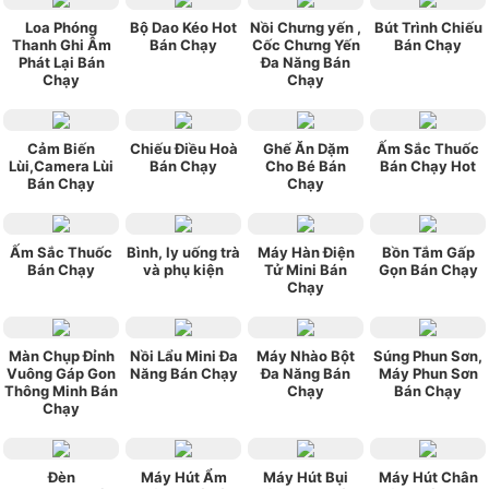
Loa Phóng
Bộ Dao Kéo Hot
Nồi Chưng yến ,
Bút Trình Chiếu
Thanh Ghi Âm
Bán Chạy
Cốc Chưng Yến
Bán Chạy
Phát Lại Bán
Đa Năng Bán
Chạy
Chạy
Cảm Biến
Chiếu Điều Hoà
Ghế Ăn Dặm
Ấm Sắc Thuốc
Lùi,Camera Lùi
Bán Chạy
Cho Bé Bán
Bán Chạy Hot
Bán Chạy
Chạy
Ấm Sắc Thuốc
Bình, ly uống trà
Máy Hàn Điện
Bồn Tắm Gấp
Bán Chạy
và phụ kiện
Tử Mini Bán
Gọn Bán Chạy
Chạy
Màn Chụp Đỉnh
Nồi Lẩu Mini Đa
Máy Nhào Bột
Súng Phun Sơn,
Vuông Gáp Gon
Năng Bán Chạy
Đa Năng Bán
Máy Phun Sơn
Thông Minh Bán
Chạy
Bán Chạy
Chạy
Đèn
Máy Hút Ẩm
Máy Hút Bụi
Máy Hút Chân