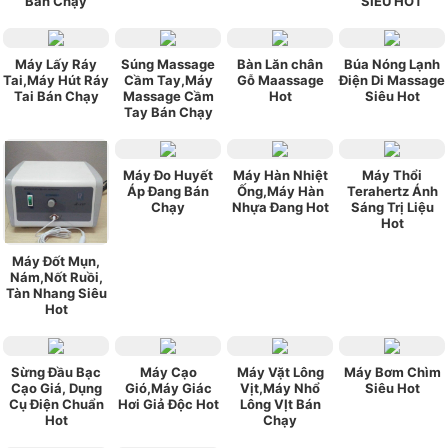
Bán Chạy
SIÊU HOT
Máy Lấy Ráy
Súng Massage
Bàn Lăn chân
Búa Nóng Lạnh
Tai,Máy Hút Ráy
Cầm Tay,Máy
Gỗ Maassage
Điện Di Massage
Tai Bán Chạy
Massage Cầm
Hot
Siêu Hot
Tay Bán Chạy
Máy Đo Huyết
Máy Hàn Nhiệt
Máy Thổi
Áp Đang Bán
Ống,Máy Hàn
Terahertz Ánh
Chạy
Nhựa Đang Hot
Sáng Trị Liệu
Hot
Máy Đốt Mụn,
Nám,Nốt Ruồi,
Tàn Nhang Siêu
Hot
Sừng Đầu Bạc
Máy Cạo
Máy Vặt Lông
Máy Bơm Chìm
Cạo Giá, Dụng
Gió,Máy Giác
Vịt,Máy Nhổ
Siêu Hot
Cụ Điện Chuẩn
Hơi Giả Độc Hot
Lông VỊt Bán
Hot
Chạy