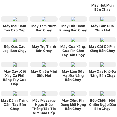
Máy Hút Mụn
Bán Chạy
Máy Mài Cầm
Máy Tăm Nước
Máy Hút Chân
Máy Làm Sữa
Tay Cao Cấp
Bán Chạy
Không Bán Chạy
Chua Hot
Bếp Gas Các
Máy Trợ Thính
Máy Cưa Xăng,
Máy Cắt Cỏ Pin,
Loại Bán Chạy
Bán Chạy
Cưa Pin Câm
Xăng Bán Chạy
Tay Bán Chạy
Máy Xay ,Cối
Máy Chiếu Mini
Máy Làm Sữa
Máy Xay Khô Đa
Xay Cà Phê
Siêu Hot
Hạt Đa Năng
Năng Bán Chạy
Bằng Tay Cao
Bán Chạy
Cấp
Máy Đánh Trứng
Máy Massage
Máy Xông Khi
Bếp Chiên, Nồi
Cầm Tay Bán
Ngực Giúp
Dung Mũi Họng
Chiên Ngập Dầu
Chạy
Thông Tắc Tia
Bán Chạy
Bán Chạy
Sữa Cao Cấp