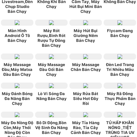
Livestream,Đèn
Không Khí Bán
Câm Tay, Máy
Không Bán Chạy
Chụp Studio
Chạy
Hút Bụi Mini Bán
Bán Chạy
Chạy
Màn Hình
Máy Rót
Máy Hút Bụi
Flycam Đang
Android Ô Tô
Rượu,Bình Rót
Giường Nêm
Bán Chạy
Bán Chạy
Rượu Tự Đông
Bán Chạy
Bán Chạy
Máy Massage
Máy Massage
Máy Massage
Đèn Led Trang
Đầu,Máy Matxa
Đầu Gối Bán
Chân Bán Chạy
Trí Nhiều Mẫu
Đầu Bán Chạy
Chạy
Bán Chạy
Máy Đánh Bóng
Lò Vi Sóng Đa
Máy Rửa Bát
Máy Rã Đông
Đa Năng Bán
Năng Bán Chạy
Siêu Hot Đây
Thực Phẩm Bán
Chạy
Rồi
Chạy
Máy Đo Nồng Độ
Bô Di Động,Bồn
Máy Tỉa Hàng
TỦ HẤP KHĂN
Cồn,Máy Thổi
Vệ Sinh Đa Năng
Rào, Tỉa Cây
NÓNG ,TIỆT
Nồng Độ Cồn
Bán Chạy
Cảnh Bán Chạy
TRÙNG TIA UV