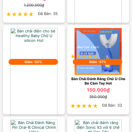
1.200.000₫
★★★★★
★★★★★
Đã Bán: 35
Bàn chải đánh răng điện cho bé
Remax U Plus Cao Cấp
699.000₫
950.000₫
★★★★★
★★★★★
Đã Bán: 35
Giảm -50%
Giảm -57%
Bàn Chải Đánh Răng Chữ U Cho
Bé Cầm Tay Hot
150.000₫
350.000₫
★★★★★
★★★★★
Đã Bán: 33
Bàn chải điện cho bé Healthy
Baby Chữ U silicon Hot