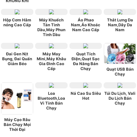
KHÔNG KHÍ
Hộp Cơm Hâm
Máy Khuếch
Áo Phao
Thắt Lưng Da
nóng Cao Cấp
Tán Tinh
Nam,Áo Khoác
Nam,Dây Da
Dầu,Máy Phun
Nam Cao Cấp
Nam
Tinh Dầu
Đai Gen Nịt
Máy May
Quạt Tích
Bụng, Đai Quấn
Mini,Máy Khâu
Điện,Quạt Sạc
Giảm Béo
Gia Đình Cao
Đa Năng Bán
Cấp
Chạy
Quạt USB Bán
Chạy
Loa
Ná Cao Su Siêu
Túi Du Lịch, Vali
Bluetooth,Loa
Hot
Du Lịch Bán
Vi Tính Bán
Chạy
Chạy
Máy Cạo Râu
Bán Chạy Mọi
Thời Đại