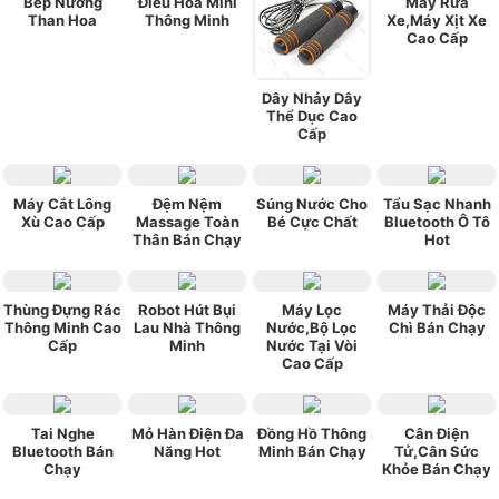
Bếp Nướng
Điều Hòa Mini
Máy Rửa
Than Hoa
Thông Minh
Xe,Máy Xịt Xe
Cao Cấp
Dây Nhảy Dây
Thể Dục Cao
Cấp
Máy Cắt Lông
Đệm Nệm
Súng Nước Cho
Tẩu Sạc Nhanh
Xù Cao Cấp
Massage Toàn
Bé Cực Chất
Bluetooth Ô Tô
Thân Bán Chạy
Hot
Thùng Đựng Rác
Robot Hút Bụi
Máy Lọc
Máy Thải Độc
Thông Minh Cao
Lau Nhà Thông
Nước,Bộ Lọc
Chì Bán Chạy
Cấp
Minh
Nước Tại Vòi
Cao Cấp
Tai Nghe
Mỏ Hàn Điện Đa
Đồng Hồ Thông
Cân Điện
Bluetooth Bán
Năng Hot
Minh Bán Chạy
Tử,Cân Sức
Chạy
Khỏe Bán Chạy