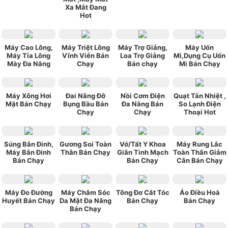
Xa Mắt Đang
Hot
Máy Cao Lông,
Máy Triệt Lông
Máy Trợ Giảng,
Máy Uốn
Máy Tỉa Lông
Vĩnh Viễn Bán
Loa Trợ Giảng
Mi,Dụng Cụ Uốn
Mày Đa Năng
Chạy
Bán chạy
Mi Bán Chạy
Máy Xông Hơi
Đai Nâng Đỡ
Nồi Cơm Điện
Quạt Tản Nhiệt ,
Mặt Bán Chạy
Bụng Bầu Bán
Đa Năng Bán
So Lạnh Điện
Chạy
Chạy
Thoại Hot
Súng Bắn Đinh,
Gương Soi Toàn
Vớ/Tất Y Khoa
Máy Rung Lắc
Máy Bắn Đinh
Thân Bán Chạy
Giãn Tinh Mạch
Toàn Thân Giảm
Bán Chạy
Bán Chạy
Cân Bán Chạy
Máy Đo Đường
Máy Chăm Sóc
Tông Đơ Cắt Tóc
Áo Điều Hoà
Huyết Bán Chạy
Da Mặt Đa Năng
Bán Chạy
Bán Chạy
Bán Chạy