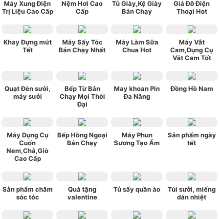
Máy Xung Điện
Nệm Hơi Cao
Tủ Giày,Kệ Giày
Giá Đỡ Điện
Trị Liệu Cao Cấp
Cấp
Bán Chạy
Thoại Hot
Khay Đựng mứt
Máy Sấy Tóc
Máy Làm Sữa
Máy Vắt
Tết
Bán Chạy Nhất
Chua Hot
Cam,Dụng Cụ
Vắt Cam Tốt
Quạt Đèn sưởi,
Bếp Từ Bán
May khoan Pin
Đồng Hồ Nam
máy sưởi
Chạy Mọi Thời
Đa Năng
Đại
Máy Dụng Cụ
Bếp Hồng Ngoại
Máy Phun
Sản phẩm ngày
Cuốn
Bán Chạy
Sương Tạo Ẩm
tết
Nem,Chả,Giò
Cao Cấp
Sản phẩm chăm
Quà tặng
Tủ sấy quần áo
Túi sưởi, miếng
sóc tóc
valentine
dán nhiệt