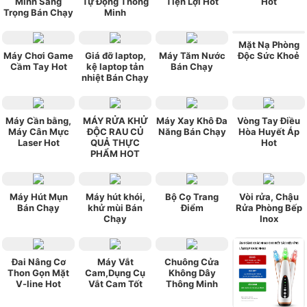
Minh Sang
Tự Động Thông
Tiện Lợi Hot
Hot
Trọng Bán Chạy
Minh
Mặt Nạ Phòng
Máy Chơi Game
Giá đỡ laptop,
Máy Tăm Nước
Độc Sức Khoẻ
Cầm Tay Hot
kệ laptop tản
Bán Chạy
nhiệt Bán Chạy
Máy Cần bằng,
MÁY RỬA KHỬ
Máy Xay Khô Đa
Vòng Tay Điều
Máy Cân Mực
ĐỘC RAU CỦ
Năng Bán Chạy
Hòa Huyết Áp
Laser Hot
QUẢ THỰC
Hot
PHẨM HOT
Máy Hút Mụn
Máy hút khói,
Bộ Cọ Trang
Vòi rửa, Chậu
Bán Chạy
khử mùi Bán
Điểm
Rửa Phòng Bếp
Chạy
Inox
Đai Nâng Cơ
Máy Vắt
Chuông Cửa
Thon Gọn Mặt
Cam,Dụng Cụ
Không Dây
V-line Hot
Vắt Cam Tốt
Thông Minh