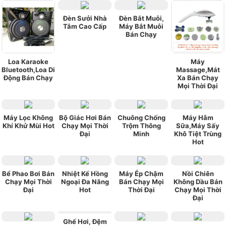
Đèn Sưởi Nhà
Đèn Bắt Muỗi,
Tắm Cao Cấp
Máy Bắt Muỗi
Bán Chạy
Loa Karaoke
Máy
Bluetooth,Loa Di
Massage,Mát
Động Bán Chạy
Xa Bán Chạy
Mọi Thời Đại
Máy Lọc Không
Bộ Giác Hơi Bán
Chuông Chống
Máy Hâm
Khí Khử Mùi Hot
Chạy Mọi Thời
Trộm Thông
Sữa,Máy Sấy
Đại
Minh
Khô Tiệt Trùng
Hot
Bể Phao Bơi Bán
Nhiệt Kế Hồng
Máy Ép Chậm
Nồi Chiên
Chạy Mọi Thời
Ngoại Đa Năng
Bán Chạy Mọi
Không Dầu Bán
Đại
Hot
Thời Đại
Chạy Mọi Thời
Đại
Ghế Hơi, Đệm