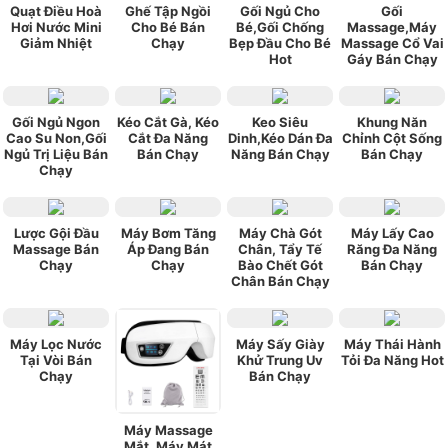
Quạt Điều Hoà
Ghế Tập Ngồi
Gối Ngủ Cho
Gối
Hơi Nước Mini
Cho Bé Bán
Bé,Gối Chống
Massage,Máy
Giảm Nhiệt
Chạy
Bẹp Đầu Cho Bé
Massage Cổ Vai
Hot
Gáy Bán Chạy
Gối Ngủ Ngon
Kéo Cắt Gà, Kéo
Keo Siêu
Khung Năn
Cao Su Non,Gối
Cắt Đa Năng
Dinh,Kéo Dán Đa
Chỉnh Cột Sống
Ngủ Trị Liệu Bán
Bán Chạy
Năng Bán Chạy
Bán Chạy
Chạy
Lược Gội Đầu
Máy Bơm Tăng
Máy Chà Gót
Máy Lấy Cao
Massage Bán
Áp Đang Bán
Chân, Tẩy Tế
Răng Đa Năng
Chạy
Chạy
Bào Chết Gót
Bán Chạy
Chân Bán Chạy
Máy Lọc Nước
Máy Sấy Giày
Máy Thái Hành
Tại Vòi Bán
Khử Trung Uv
Tỏi Đa Năng Hot
Chạy
Bán Chạy
Máy Massage
Mắt ,Máy Mát