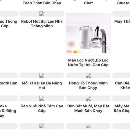
Toàn Thân Bán Chạy
Chất
Blueto
ác Thông
Robot Hút Bụi Lau Nhà
Máy Thả
 Cấp
Thông Minh
Máy Lọc Nước,Bộ Lọc
Nước Tại Vòi Cao Cấp
tooth Bán
Mỏ Hàn Điện Đa Năng
Đồng Hồ Thông Minh
Cân Điệ
y
Hot
Bán Chạy
Khỏe
aoke
Đèn Sưởi Nhà Tắm Cao
Đèn Bắt Muỗi, Máy Bắt
Máy Ma
a Di Động
Cấp
Muỗi Bán Chạy
Bán Chạy
ạy