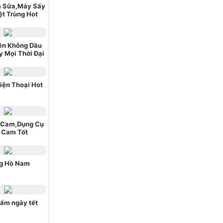
 Sữa,Máy Sấy
ệt Trùng Hot
ên Không Dầu
 Mọi Thời Đại
iện Thoại Hot
 Cam,Dụng Cụ
 Cam Tốt
g Hồ Nam
ẩm ngày tết