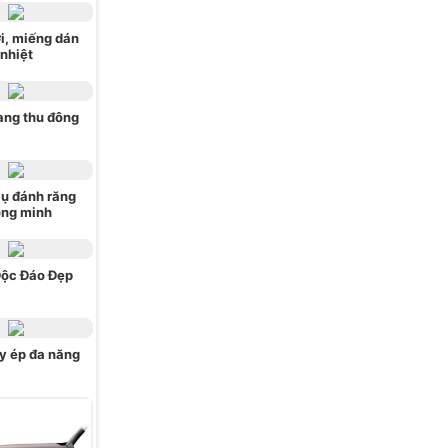
i, miếng dán
nhiệt
ang thu đông
ụ đánh răng
ông minh
Độc Đáo Đẹp
y ép đa năng