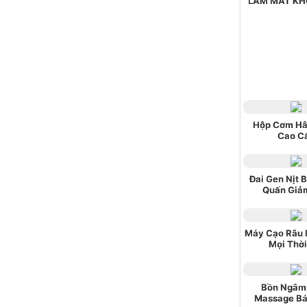
LÀM MÁT KH
Hộp Cơm Hâ
Cao C
Đai Gen Nịt 
Quấn Giả
Máy Cạo Râu 
Mọi Thời
Bồn Ngâm
Massage Bá