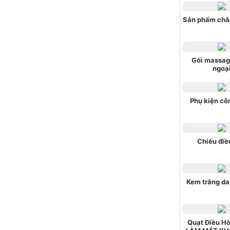
Sản phẩm chă
Gối massag
ngoạ
Phụ kiện cô
Chiếu điề
Kem trắng da
Quạt Điều H