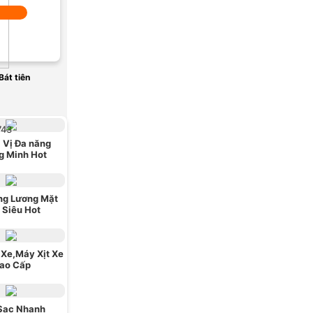
Bát tiên
743
 Vị Đa năng
g Minh Hot
ng Lương Mặt
i Siêu Hot
Xe,Máy Xịt Xe
ao Cấp
Sạc Nhanh