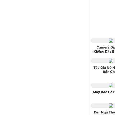
Camera Gi
Không Dây B
Tóc Giả Nữ 
Bán Ch
Máy Bào Đá 
Đèn Ngủ Thô