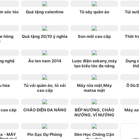
m sóc tóc
Quà tặng valentine
Tủ sấy quần áo
Túi sưở
e hồng
Quà tặng 20/10 ý nghĩa
Son môi cao câp
Thời tr
i
ng nghệ
Áo len nam 2014
Lược điện sokany,máy
Dụng c
tạo kiểu tóc đa năng
th
u hòa
Tủ vải quần áo, tủ vải
Máy rửa mặt,Máy
Ô Dù 
cao cấp
matxa mặt
 cao cấp
CHẢO ĐIỆN ĐA NĂNG
BẾP NƯỚNG, CHẢO
Máy xa
NƯỚNG, VỈ NƯỚNG
òa - MÁY
Pin Sạc Dự Phòng
Đèn Học Chống Cận