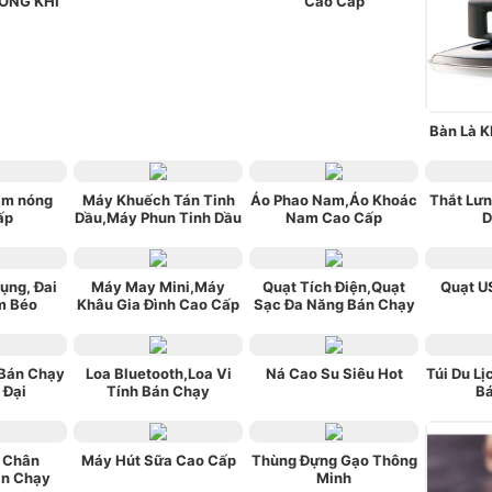
ÔNG KHÍ
Cao Cấp
Bàn Là K
m nóng
Máy Khuếch Tán Tinh
Áo Phao Nam,Áo Khoác
Thắt Lư
ấp
Dầu,Máy Phun Tinh Dầu
Nam Cao Cấp
D
Bụng, Đai
Máy May Mini,Máy
Quạt Tích Điện,Quạt
Quạt U
m Béo
Khâu Gia Đình Cao Cấp
Sạc Đa Năng Bán Chạy
Bán Chạy
Loa Bluetooth,Loa Vi
Ná Cao Su Siêu Hot
Túi Du Lị
 Đại
Tính Bán Chạy
B
 Chân
Máy Hút Sữa Cao Cấp
Thùng Đựng Gạo Thông
n Chạy
Minh