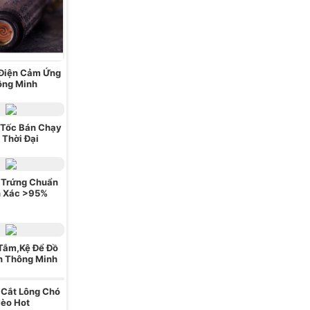
 Điện Cảm Ứng
ông Minh
 Tốc Bán Chạy
 Thời Đại
 Trứng Chuẩn
h Xác >95%
Tắm,Kệ Để Đồ
nh Thông Minh
 Cắt Lông Chó
èo Hot