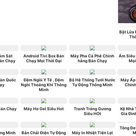
Bật Lửa
Th
ám Sát
Android Tivi Box Bán
Máy Pha Cà Phê Chính
Ấm Siêu
án Chạy
Chạy Mọi Thời Đại
hãng Bán Chạy
Mọi
Hàn Quốc
Đệm Ngồi Y Tế , Đệm
Bộ Hệ Thống Tưới Nước
Máy Ấp
ạy
Ngồi Thoáng Khí Thông
Tự Động Thông Minh
Chín
Minh
Bán Chạy
Máy Hơ Gel Siêu Hot
Tranh Tráng Gương
Kệ Nhà 
Siêu HOt
Gia Đì
Tông Đơ
ng Minh
Bản Chải Điện Tự Động
Máy In Nhiệt Tiện Lợi
M