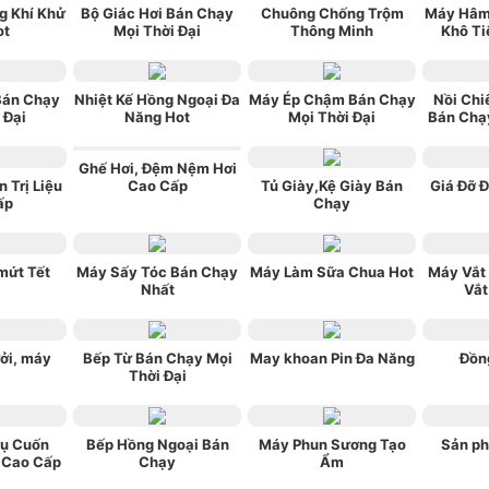
g Khí Khử
Bộ Giác Hơi Bán Chạy
Chuông Chống Trộm
Máy Hâm
ot
Mọi Thời Đại
Thông Minh
Khô Ti
Bán Chạy
Nhiệt Kế Hồng Ngoại Đa
Máy Ép Chậm Bán Chạy
Nồi Chi
 Đại
Năng Hot
Mọi Thời Đại
Bán Chạy
Ghế Hơi, Đệm Nệm Hơi
 Trị Liệu
Cao Cấp
Tủ Giày,Kệ Giày Bán
Giá Đỡ Đ
ấp
Chạy
mứt Tết
Máy Sấy Tóc Bán Chạy
Máy Làm Sữa Chua Hot
Máy Vắt
Nhất
Vắt
ởi, máy
Bếp Từ Bán Chạy Mọi
May khoan Pin Đa Năng
Đồn
Thời Đại
ụ Cuốn
Bếp Hồng Ngoại Bán
Máy Phun Sương Tạo
Sản ph
 Cao Cấp
Chạy
Ẩm