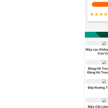
★★★★
★★★★
Máy Lọc Không
Cao C
Đồng Hồ Tre
Đồng Hồ Tran
Bếp Nướng T
Máy Cắt Lôn