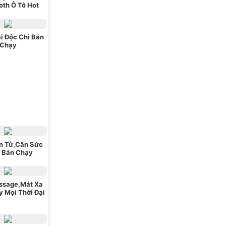
oth Ô Tô Hot
i Độc Chì Bán
Chạy
n Tử,Cân Sức
 Bán Chạy
ssage,Mát Xa
 Mọi Thời Đại