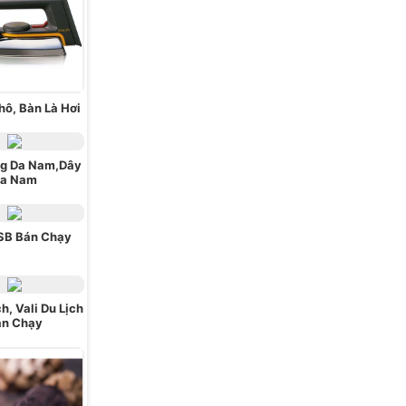
hô, Bàn Là Hơi
ng Da Nam,Dây
a Nam
SB Bán Chạy
ch, Vali Du Lịch
án Chạy