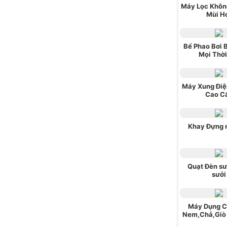
Máy Lọc Khôn
Mùi H
Bể Phao Bơi 
Mọi Thời
Máy Xung Điện
Cao C
Khay Đựng 
Quạt Đèn sư
sưởi
Máy Dụng C
Nem,Chả,Giò