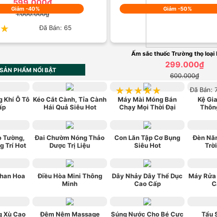
599.000₫
Giảm -40%
Giảm -50%
1.000.000₫
★
★
Đã Bán: 65
Ấm sắc thuốc Trường thọ loại 
299.000₫
SẢN PHẨM NỔI BẬT
600.000₫
★★★★★
★★★★★
Đã Bán: 
 Khí Ô Tô
Kéo Cắt Cành, Tỉa Cành
Máy Mài Móng Bán
Kệ Gia
ấp
Hái Quả Siêu Hot
Chạy Mọi Thời Đại
Thôn
o Tường,
Đai Chườm Nóng Thảo
Con Lăn Tập Cơ Bụng
Đèn Nă
g Trí Hot
Dược Trị Liệu
Siêu Hot
Trờ
han Hoa
Điều Hòa Mini Thông
Dây Nhảy Dây Thể Dục
Máy Rửa 
Minh
Cao Cấp
C
g Xù Cao
Đệm Nệm Massage
Súng Nước Cho Bé Cực
Tẩu 