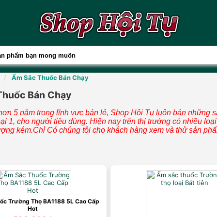
Ấm Sắc Thuốc Bán Chạy
Thuốc Bán Chạy
 hơn 5 năm trong lĩnh vực bán lẻ, Shop Hội Tụ luôn bán những 
oại 1, cho người tiêu dùng. Hiện nay trên thị trường có nhiều loạ
ượng kém.Chỉ Có chúng tôi cho khách hàng xem và thử sản phẩ
ốc Trường Thọ BA1188 5L Cao Cấp
Hot