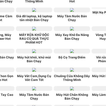
Bán Chạy
Thông Minh
Hot
Mặt Nạ 
ame Cầm
Giá đỡ laptop, kệ laptop
Máy Tăm Nước Bán
ot
tản nhiệt Bán Chạy
Chạy
ng, Máy
MÁY RỬA KHỬ ĐỘC
Máy Xay Khô Đa Năng
Vòng T
ser Hot
RAU CỦ QUẢ THỰC
Bán Chạy
Huy
PHẨM HOT
Bán Chạy
Máy hút khói, khử mùi
Bộ Cọ Trang Điểm
Vòi rử
Bán Chạy
Phòn
Thon Gọn
Máy Vắt Cam,Dụng Cụ
Chuông Cửa Không Dây
Máy Hút
e Hot
Vắt Cam Tốt
Thông Minh
 Tay Cao
Máy Tăm Nước Bán
Máy Hút Chân Không
Máy Làm
Chạy
Bán Chạy