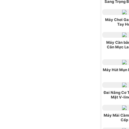
Sang Trọng 
Máy Chơi G
Tay H
Máy Cần bằ
Cân Mực La
Máy Hút Mụn 
Đai Nâng Cơ 
Mặt V-lin
Máy Mài Cầm
Cấp