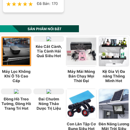
★★★★★
★★★★★
Đã Bán: 170
SẢN PHẨM NỔI BẬT
Kéo Cắt Cành,
Tỉa Cành Hái
Quả Siêu Hot
Máy Lọc Không
Máy Mài Móng
Kệ Gia Vị Đa
Khí Ô Tô Cao
Bán Chạy Mọi
năng Thông
Cấp
Thời Đại
Minh Hot
Đồng Hồ Treo
Đai Chườm
Tường, Đồng Hồ
Nóng Thảo
Trang Trí Hot
Dược Trị Liệu
Con Lăn Tập Cơ
Đèn Năng Lương
Bụng Siêu Hot
Mặt Trời Siêu