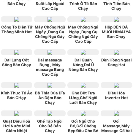
Bán Chạy
Suất Lốp Ngoài
Trình Ô Tô Bán
Tính Tiền Bán
Cao Cấp
Chạy
Chạy
Công Tơ Điện Tử
Máy Chống Ngủ
Máy Chống Ngủ
Hộp ĐÈN ĐÁ
Thông Minh Hot
Ngáy ,Dụng Cụ
Ngáy ,Dụng Cụ
MUỐI HIMALYA
Chống Ngủ Gáy
Chống Ngủ Gáy
Bán Chạy
Cao Cấp
Cao Cấp
Đai Lưng Cột
Đai massage
Đai Quấn
Đèn Hồng Ngoại
Sống Bán Chạy
Bụng , Máy
Nóng,Đai Ủ
Đang Hot
massage Bung
Nóng Bán Chạy
Cao Cấp
Kính Thực Tế Ảo
Bộ Thìa Đũa Dĩa
Ghế Bệt Tựa
Điều Hòa
Bán CHạy
Ăn Dặm Bán
LƯng,Ghế Ngồi
Inverter Hot
Chạy
Lười Bán Chạy
Quạt Điều Hoà
Ghế Tập Ngồi
Gối Ngủ Cho
Gối
Hơi Nước Mini
Cho Bé Bán
Bé,Gối Chống
Massage,Máy
Giảm Nhiệt
Chạy
Bẹp Đầu Cho Bé
Massage Cổ Vai