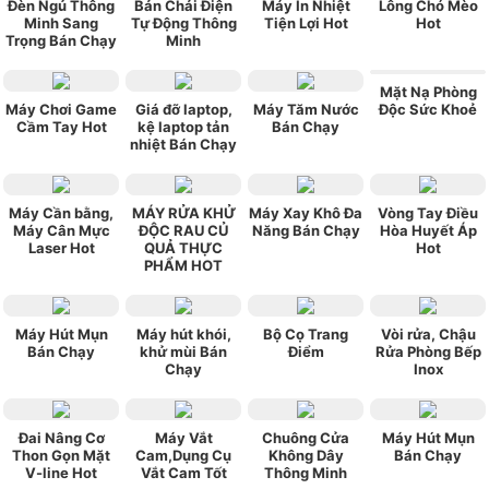
Đèn Ngủ Thông
Bản Chải Điện
Máy In Nhiệt
Lông Chó Mèo
Minh Sang
Tự Động Thông
Tiện Lợi Hot
Hot
Trọng Bán Chạy
Minh
Mặt Nạ Phòng
Máy Chơi Game
Giá đỡ laptop,
Máy Tăm Nước
Độc Sức Khoẻ
Cầm Tay Hot
kệ laptop tản
Bán Chạy
nhiệt Bán Chạy
Máy Cần bằng,
MÁY RỬA KHỬ
Máy Xay Khô Đa
Vòng Tay Điều
Máy Cân Mực
ĐỘC RAU CỦ
Năng Bán Chạy
Hòa Huyết Áp
Laser Hot
QUẢ THỰC
Hot
PHẨM HOT
Máy Hút Mụn
Máy hút khói,
Bộ Cọ Trang
Vòi rửa, Chậu
Bán Chạy
khử mùi Bán
Điểm
Rửa Phòng Bếp
Chạy
Inox
Đai Nâng Cơ
Máy Vắt
Chuông Cửa
Máy Hút Mụn
Thon Gọn Mặt
Cam,Dụng Cụ
Không Dây
Bán Chạy
V-line Hot
Vắt Cam Tốt
Thông Minh