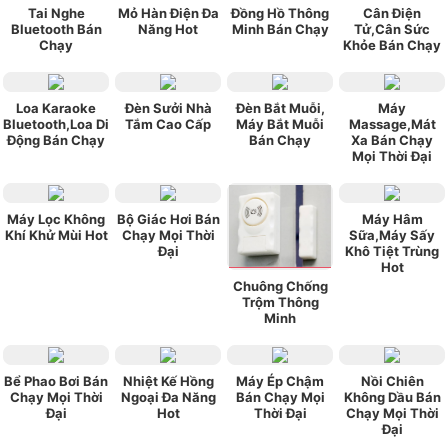
Tai Nghe
Mỏ Hàn Điện Đa
Đồng Hồ Thông
Cân Điện
Bluetooth Bán
Năng Hot
Minh Bán Chạy
Tử,Cân Sức
Chạy
Khỏe Bán Chạy
Loa Karaoke
Đèn Sưởi Nhà
Đèn Bắt Muỗi,
Máy
Bluetooth,Loa Di
Tắm Cao Cấp
Máy Bắt Muỗi
Massage,Mát
Động Bán Chạy
Bán Chạy
Xa Bán Chạy
Mọi Thời Đại
Máy Lọc Không
Bộ Giác Hơi Bán
Máy Hâm
Khí Khử Mùi Hot
Chạy Mọi Thời
Sữa,Máy Sấy
Đại
Khô Tiệt Trùng
Hot
Chuông Chống
Trộm Thông
Minh
Bể Phao Bơi Bán
Nhiệt Kế Hồng
Máy Ép Chậm
Nồi Chiên
Chạy Mọi Thời
Ngoại Đa Năng
Bán Chạy Mọi
Không Dầu Bán
Đại
Hot
Thời Đại
Chạy Mọi Thời
Đại