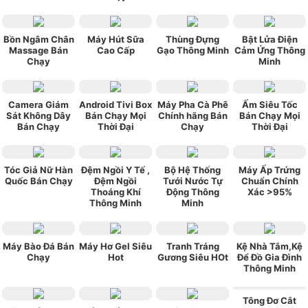
Bồn Ngâm Chân
Máy Hút Sữa
Thùng Đựng
Bật Lửa Điện
Massage Bán
Cao Cấp
Gạo Thông Minh
Cảm Ứng Thông
Chạy
Minh
Camera Giám
Android Tivi Box
Máy Pha Cà Phê
Ấm Siêu Tốc
Sát Không Dây
Bán Chạy Mọi
Chính hãng Bán
Bán Chạy Mọi
Bán Chạy
Thời Đại
Chạy
Thời Đại
Tóc Giả Nữ Hàn
Đệm Ngồi Y Tế ,
Bộ Hệ Thống
Máy Ấp Trứng
Quốc Bán Chạy
Đệm Ngồi
Tưới Nước Tự
Chuẩn Chính
Thoáng Khí
Động Thông
Xác >95%
Thông Minh
Minh
Máy Bào Đá Bán
Máy Hơ Gel Siêu
Tranh Tráng
Kệ Nhà Tắm,Kệ
Chạy
Hot
Gương Siêu HOt
Để Đồ Gia Đình
Thông Minh
Tông Đơ Cắt