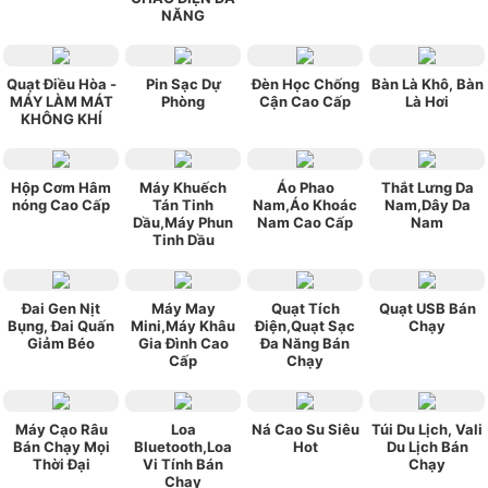
NĂNG
Quạt Điều Hòa -
Pin Sạc Dự
Đèn Học Chống
Bàn Là Khô, Bàn
MÁY LÀM MÁT
Phòng
Cận Cao Cấp
Là Hơi
KHÔNG KHÍ
Hộp Cơm Hâm
Máy Khuếch
Áo Phao
Thắt Lưng Da
nóng Cao Cấp
Tán Tinh
Nam,Áo Khoác
Nam,Dây Da
Dầu,Máy Phun
Nam Cao Cấp
Nam
Tinh Dầu
Đai Gen Nịt
Máy May
Quạt Tích
Quạt USB Bán
Bụng, Đai Quấn
Mini,Máy Khâu
Điện,Quạt Sạc
Chạy
Giảm Béo
Gia Đình Cao
Đa Năng Bán
Cấp
Chạy
Máy Cạo Râu
Loa
Ná Cao Su Siêu
Túi Du Lịch, Vali
Bán Chạy Mọi
Bluetooth,Loa
Hot
Du Lịch Bán
Thời Đại
Vi Tính Bán
Chạy
Chạy