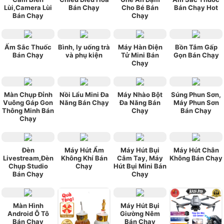
Lùi,Camera Lùi
Bán Chạy
Cho Bé Bán
Bán Chạy Hot
Bán Chạy
Chạy
Ấm Sắc Thuốc
Bình, ly uống trà
Máy Hàn Điện
Bồn Tắm Gấp
Bán Chạy
và phụ kiện
Tử Mini Bán
Gọn Bán Chạy
Chạy
Màn Chụp Đỉnh
Nồi Lẩu Mini Đa
Máy Nhào Bột
Súng Phun Sơn,
Vuông Gáp Gon
Năng Bán Chạy
Đa Năng Bán
Máy Phun Sơn
Thông Minh Bán
Chạy
Bán Chạy
Chạy
Đèn
Máy Hút Ẩm
Máy Hút Bụi
Máy Hút Chân
Livestream,Đèn
Không Khí Bán
Câm Tay, Máy
Không Bán Chạy
Chụp Studio
Chạy
Hút Bụi Mini Bán
Bán Chạy
Chạy
Màn Hình
Máy Hút Bụi
Android Ô Tô
Giường Nêm
Bán Chạy
Bán Chạy