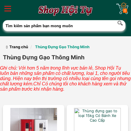
0
Trang chủ
Thùng Đựng Gạo Thông Minh
Thùng Đựng Gạo Thông Minh
Ghi chú: Với hơn 5 năm trong lĩnh vực bán lẻ, Shop Hội Tụ
luôn bán những sản phẩm có chất lượng, loại 1, cho người tiêu
dùng. Hiện nay trên thị trường có nhiều loại cùng tên gọi nhưng
chất lượng kém.Chỉ Có chúng tôi cho khách hàng xem và thử
sản phẩm trước khi nhận hàng.