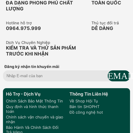
ĐA DẠNG PHONG PHÚ CHẤT
TOÀN QUỐC
LƯỢNG
Hotline hỗ trợ
Thủ tục đổi trả
0964.975.999
DỄ DÀNG
Dịch Vụ Chuyên Nghiệp
KIỂM TRA VÀ THỬ SẢN PHẨM
TRƯỚC KHI NHẬN
Đăng ký nhận tin khuyến mãi
Hỗ Trợ - Dịch Vụ
Thông Tin Liên Hệ
Chính Sách Bảo Mật Thông Tin
Về Shop Hội Tụ
Quy định và hình thức thanh
Bản tin SHOPHT
toán
Đồ công nghệ hot
Chính sách vận chuyển và giao
nhận
Bảo Hành Và Chính Sách Đổi
Trả Hàng