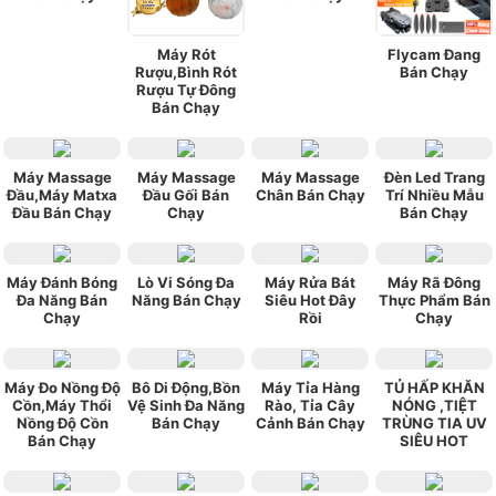
Máy Rót
Flycam Đang
Rượu,Bình Rót
Bán Chạy
Rượu Tự Đông
Bán Chạy
Máy Massage
Máy Massage
Máy Massage
Đèn Led Trang
Đầu,Máy Matxa
Đầu Gối Bán
Chân Bán Chạy
Trí Nhiều Mẫu
Đầu Bán Chạy
Chạy
Bán Chạy
Máy Đánh Bóng
Lò Vi Sóng Đa
Máy Rửa Bát
Máy Rã Đông
Đa Năng Bán
Năng Bán Chạy
Siêu Hot Đây
Thực Phẩm Bán
Chạy
Rồi
Chạy
Máy Đo Nồng Độ
Bô Di Động,Bồn
Máy Tỉa Hàng
TỦ HẤP KHĂN
Cồn,Máy Thổi
Vệ Sinh Đa Năng
Rào, Tỉa Cây
NÓNG ,TIỆT
Nồng Độ Cồn
Bán Chạy
Cảnh Bán Chạy
TRÙNG TIA UV
Bán Chạy
SIÊU HOT