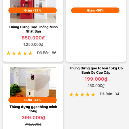
Giảm -32%
Giảm -56%
Thùng Đựng Gạo Thông Minh
Nhật Bản
850.000₫
1.250.000₫
★★★★★
★★★★★
Đã Bán: 86
Thùng đựng gạo to loại 15kg Có
Bánh Xe Cao Cấp
199.000₫
450.000₫
★★★★★
★★★★★
Đã Bán: 34
Giảm -44%
Thùng đựng gạo thông minh
15kg
399.000₫
715.000₫