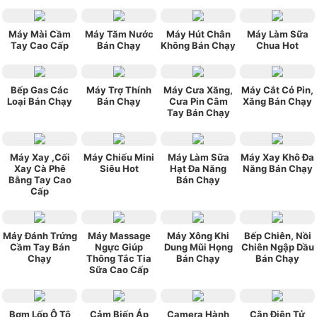
Máy Mài Cầm
Máy Tăm Nước
Máy Hút Chân
Máy Làm Sữa
Tay Cao Cấp
Bán Chạy
Không Bán Chạy
Chua Hot
Bếp Gas Các
Máy Trợ Thính
Máy Cưa Xăng,
Máy Cắt Cỏ Pin,
Loại Bán Chạy
Bán Chạy
Cưa Pin Câm
Xăng Bán Chạy
Tay Bán Chạy
Máy Xay ,Cối
Máy Chiếu Mini
Máy Làm Sữa
Máy Xay Khô Đa
Xay Cà Phê
Siêu Hot
Hạt Đa Năng
Năng Bán Chạy
Bằng Tay Cao
Bán Chạy
Cấp
Máy Đánh Trứng
Máy Massage
Máy Xông Khi
Bếp Chiên, Nồi
Cầm Tay Bán
Ngực Giúp
Dung Mũi Họng
Chiên Ngập Dầu
Chạy
Thông Tắc Tia
Bán Chạy
Bán Chạy
Sữa Cao Cấp
Bơm Lốp Ô Tô
Cảm Biến Áp
Camera Hành
Cân Điện Tử