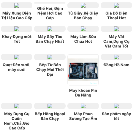
Ghế Hơi, Đệm
Máy Xung Điện
Nệm Hơi Cao
Tủ Giày,Kệ Giày
Giá Đỡ Điện
Trị Liệu Cao Cấp
Cấp
Bán Chạy
Thoại Hot
Khay Đựng mứt
Máy Sấy Tóc
Máy Làm Sữa
Máy Vắt
Tết
Bán Chạy Nhất
Chua Hot
Cam,Dụng Cụ
Vắt Cam Tốt
Quạt Đèn sưởi,
Bếp Từ Bán
Đồng Hồ Nam
máy sưởi
Chạy Mọi Thời
Đại
May khoan Pin
Đa Năng
Máy Dụng Cụ
Bếp Hồng Ngoại
Máy Phun
Sản phẩm ngày
Cuốn
Bán Chạy
Sương Tạo Ẩm
tết
Nem,Chả,Giò
Cao Cấp