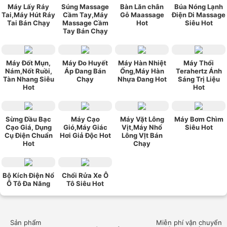
Máy Lấy Ráy
Súng Massage
Bàn Lăn chân
Búa Nóng Lạnh
Tai,Máy Hút Ráy
Cầm Tay,Máy
Gỗ Maassage
Điện Di Massage
Tai Bán Chạy
Massage Cầm
Hot
Siêu Hot
Tay Bán Chạy
Máy Đốt Mụn,
Máy Đo Huyết
Máy Hàn Nhiệt
Máy Thổi
Nám,Nốt Ruồi,
Áp Đang Bán
Ống,Máy Hàn
Terahertz Ánh
Tàn Nhang Siêu
Chạy
Nhựa Đang Hot
Sáng Trị Liệu
Hot
Hot
Sừng Đầu Bạc
Máy Cạo
Máy Vặt Lông
Máy Bơm Chìm
Cạo Giá, Dụng
Gió,Máy Giác
Vịt,Máy Nhổ
Siêu Hot
Cụ Điện Chuẩn
Hơi Giả Độc Hot
Lông VỊt Bán
Hot
Chạy
Bộ Kích Điện Nổ
Chổi Rửa Xe Ô
Ô Tô Đa Năng
Tô Siêu Hot
Sản phẩm
Miễn phí vận chuyển