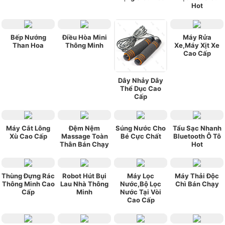
Hot
Bếp Nướng
Điều Hòa Mini
Máy Rửa
Than Hoa
Thông Minh
Xe,Máy Xịt Xe
Cao Cấp
Dây Nhảy Dây
Thể Dục Cao
Cấp
Máy Cắt Lông
Đệm Nệm
Súng Nước Cho
Tẩu Sạc Nhanh
Xù Cao Cấp
Massage Toàn
Bé Cực Chất
Bluetooth Ô Tô
Thân Bán Chạy
Hot
Thùng Đựng Rác
Robot Hút Bụi
Máy Lọc
Máy Thải Độc
Thông Minh Cao
Lau Nhà Thông
Nước,Bộ Lọc
Chì Bán Chạy
Cấp
Minh
Nước Tại Vòi
Cao Cấp