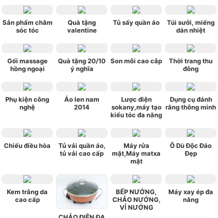
Sản phẩm chăm
Quà tặng
Tủ sấy quần áo
Túi sưởi, miếng
sóc tóc
valentine
dán nhiệt
Gối massage
Quà tặng 20/10
Son môi cao câp
Thời trang thu
hồng ngoại
ý nghĩa
đông
Phụ kiện công
Áo len nam
Lược điện
Dụng cụ đánh
nghệ
2014
sokany,máy tạo
răng thông minh
kiểu tóc đa năng
Chiếu điều hòa
Tủ vải quần áo,
Máy rửa
Ô Dù Độc Đáo
tủ vải cao cấp
mặt,Máy matxa
Đẹp
mặt
Kem trắng da
BẾP NƯỚNG,
Máy xay ép đa
cao cấp
CHẢO NƯỚNG,
năng
VỈ NƯỚNG
CHẢO ĐIỆN ĐA