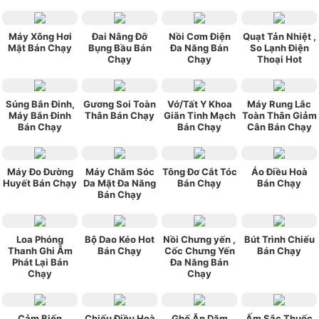
Máy Xông Hơi
Đai Nâng Đỡ
Nồi Cơm Điện
Quạt Tản Nhiệt ,
Mặt Bán Chạy
Bụng Bầu Bán
Đa Năng Bán
So Lạnh Điện
Chạy
Chạy
Thoại Hot
Súng Bắn Đinh,
Gương Soi Toàn
Vớ/Tất Y Khoa
Máy Rung Lắc
Máy Bắn Đinh
Thân Bán Chạy
Giãn Tinh Mạch
Toàn Thân Giảm
Bán Chạy
Bán Chạy
Cân Bán Chạy
Máy Đo Đường
Máy Chăm Sóc
Tông Đơ Cắt Tóc
Áo Điều Hoà
Huyết Bán Chạy
Da Mặt Đa Năng
Bán Chạy
Bán Chạy
Bán Chạy
Loa Phóng
Bộ Dao Kéo Hot
Nồi Chưng yến ,
Bút Trình Chiếu
Thanh Ghi Âm
Bán Chạy
Cốc Chưng Yến
Bán Chạy
Phát Lại Bán
Đa Năng Bán
Chạy
Chạy
Cảm Biến
Chiếu Điều Hoà
Ghế Ăn Dặm
Ấm Sắc Thuốc