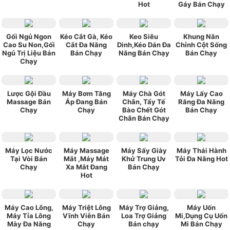
Hot
Gáy Bán Chạy
Gối Ngủ Ngon
Kéo Cắt Gà, Kéo
Keo Siêu
Khung Năn
Cao Su Non,Gối
Cắt Đa Năng
Dinh,Kéo Dán Đa
Chỉnh Cột Sống
Ngủ Trị Liệu Bán
Bán Chạy
Năng Bán Chạy
Bán Chạy
Chạy
Lược Gội Đầu
Máy Bơm Tăng
Máy Chà Gót
Máy Lấy Cao
Massage Bán
Áp Đang Bán
Chân, Tẩy Tế
Răng Đa Năng
Chạy
Chạy
Bào Chết Gót
Bán Chạy
Chân Bán Chạy
Máy Lọc Nước
Máy Massage
Máy Sấy Giày
Máy Thái Hành
Tại Vòi Bán
Mắt ,Máy Mát
Khử Trung Uv
Tỏi Đa Năng Hot
Chạy
Xa Mắt Đang
Bán Chạy
Hot
Máy Cao Lông,
Máy Triệt Lông
Máy Trợ Giảng,
Máy Uốn
Máy Tỉa Lông
Vĩnh Viễn Bán
Loa Trợ Giảng
Mi,Dụng Cụ Uốn
Mày Đa Năng
Chạy
Bán chạy
Mi Bán Chạy