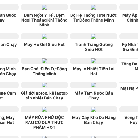
Hàn Quốc
Đệm Ngồi Y Tế , Đệm
Bộ Hệ Thống Tưới Nước
Máy Ấp
ạy
Ngồi Thoáng Khí Thông
Tự Động Thông Minh
Chín
Minh
Bán Chạy
Máy Hơ Gel Siêu Hot
Tranh Tráng Gương
Kệ Nhà 
Siêu HOt
Gia Đì
Tông Đơ
ng Minh
Bản Chải Điện Tự Động
Máy In Nhiệt Tiện Lợi
M
Bán Chạy
Thông Minh
Hot
Mặt Nạ 
ame Cầm
Giá đỡ laptop, kệ laptop
Máy Tăm Nước Bán
ot
tản nhiệt Bán Chạy
Chạy
ng, Máy
MÁY RỬA KHỬ ĐỘC
Máy Xay Khô Đa Năng
Vòng T
ser Hot
RAU CỦ QUẢ THỰC
Bán Chạy
Huy
PHẨM HOT