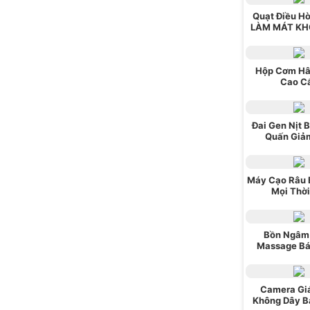
Quạt Điều H
LÀM MÁT KH
Hộp Cơm Hâ
Cao C
Đai Gen Nịt 
Quấn Giả
Máy Cạo Râu 
Mọi Thời
Bồn Ngâm
Massage Bá
Camera Gi
Không Dây B