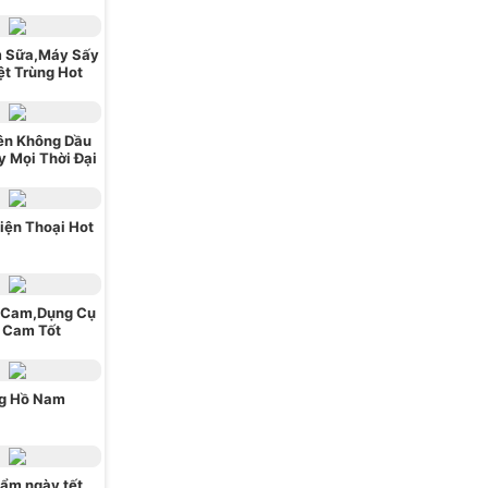
 Sữa,Máy Sấy
ệt Trùng Hot
ên Không Dầu
 Mọi Thời Đại
iện Thoại Hot
 Cam,Dụng Cụ
 Cam Tốt
g Hồ Nam
ẩm ngày tết