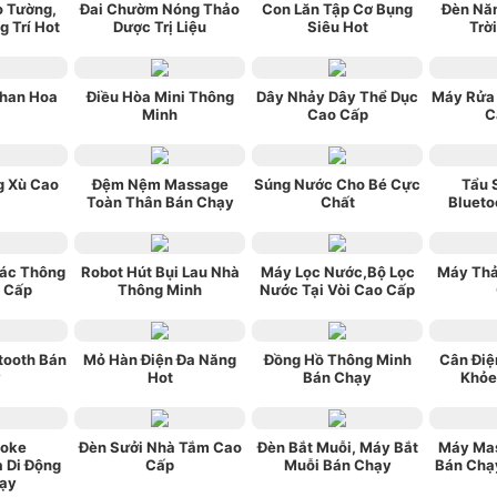
o Tường,
Đai Chườm Nóng Thảo
Con Lăn Tập Cơ Bụng
Đèn Nă
g Trí Hot
Dược Trị Liệu
Siêu Hot
Trờ
han Hoa
Điều Hòa Mini Thông
Dây Nhảy Dây Thể Dục
Máy Rửa 
Minh
Cao Cấp
C
g Xù Cao
Đệm Nệm Massage
Súng Nước Cho Bé Cực
Tẩu 
Toàn Thân Bán Chạy
Chất
Blueto
ác Thông
Robot Hút Bụi Lau Nhà
Máy Lọc Nước,Bộ Lọc
Máy Thả
 Cấp
Thông Minh
Nước Tại Vòi Cao Cấp
tooth Bán
Mỏ Hàn Điện Đa Năng
Đồng Hồ Thông Minh
Cân Điệ
y
Hot
Bán Chạy
Khỏe
aoke
Đèn Sưởi Nhà Tắm Cao
Đèn Bắt Muỗi, Máy Bắt
Máy Ma
a Di Động
Cấp
Muỗi Bán Chạy
Bán Chạy
ạy