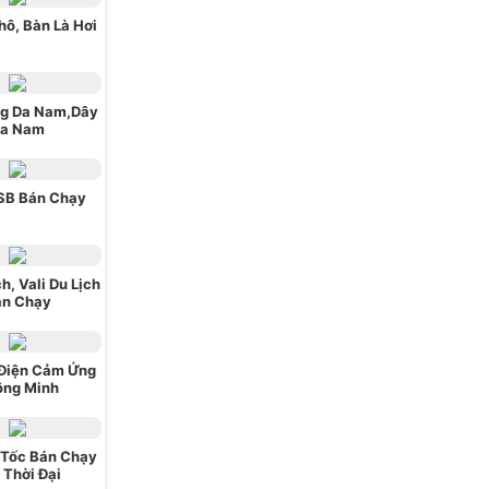
hô, Bàn Là Hơi
ng Da Nam,Dây
a Nam
SB Bán Chạy
ch, Vali Du Lịch
án Chạy
 Điện Cảm Ứng
ông Minh
 Tốc Bán Chạy
 Thời Đại