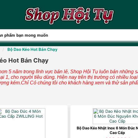
Bộ Dao Kéo Hot Bán Chạy
éo Hot Bán Chạy
 hơn 5 năm trong lĩnh vực bán lẻ, Shop Hội Tụ luôn bán những 
oại 1, cho người tiêu dùng. Hiện nay trên thị trường có nhiều loạ
ượng kém.Chỉ Có chúng tôi cho khách hàng xem và thử sản phẩ
Bộ Dao Kéo Nhật Inox 6 Món Đúc 
Cao Cấp