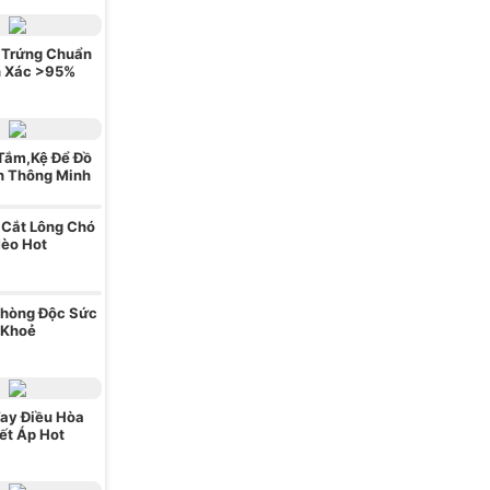
 Trứng Chuẩn
h Xác >95%
Tắm,Kệ Để Đồ
nh Thông Minh
 Cắt Lông Chó
èo Hot
Phòng Độc Sức
Khoẻ
ay Điều Hòa
ết Áp Hot