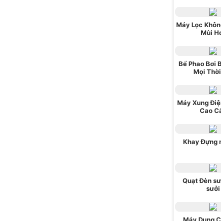
Máy Lọc Khôn
Mùi H
Bể Phao Bơi 
Mọi Thời
Máy Xung Điện
Cao C
Khay Đựng 
Quạt Đèn sư
sưởi
Máy Dụng C