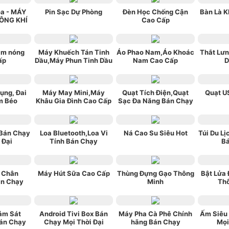
òa - MÁY
Pin Sạc Dự Phòng
Đèn Học Chống Cận
Bàn Là K
ÔNG KHÍ
Cao Cấp
m nóng
Máy Khuếch Tán Tinh
Áo Phao Nam,Áo Khoác
Thắt Lư
ấp
Dầu,Máy Phun Tinh Dầu
Nam Cao Cấp
D
Bụng, Đai
Máy May Mini,Máy
Quạt Tích Điện,Quạt
Quạt U
m Béo
Khâu Gia Đình Cao Cấp
Sạc Đa Năng Bán Chạy
Bán Chạy
Loa Bluetooth,Loa Vi
Ná Cao Su Siêu Hot
Túi Du Lị
 Đại
Tính Bán Chạy
B
 Chân
Máy Hút Sữa Cao Cấp
Thùng Đựng Gạo Thông
Bật Lửa
n Chạy
Minh
Th
ám Sát
Android Tivi Box Bán
Máy Pha Cà Phê Chính
Ấm Siêu
án Chạy
Chạy Mọi Thời Đại
hãng Bán Chạy
Mọi