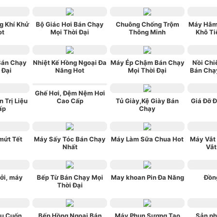
g Khí Khử
Bộ Giác Hơi Bán Chạy
Chuông Chống Trộm
Máy Hâm
ot
Mọi Thời Đại
Thông Minh
Khô Ti
Bán Chạy
Nhiệt Kế Hồng Ngoại Đa
Máy Ép Chậm Bán Chạy
Nồi Chi
 Đại
Năng Hot
Mọi Thời Đại
Bán Chạy
Ghế Hơi, Đệm Nệm Hơi
 Trị Liệu
Cao Cấp
Tủ Giày,Kệ Giày Bán
Giá Đỡ Đ
ấp
Chạy
mứt Tết
Máy Sấy Tóc Bán Chạy
Máy Làm Sữa Chua Hot
Máy Vắt
Nhất
Vắt
ởi, máy
Bếp Từ Bán Chạy Mọi
May khoan Pin Đa Năng
Đồn
Thời Đại
ụ Cuốn
Bếp Hồng Ngoại Bán
Máy Phun Sương Tạo
Sản ph