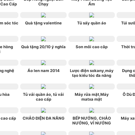
 Cao Cấp
Chạy
Ẩm
m sóc tóc
Quà tặng valentine
Tủ sấy quần áo
Túi sưở
e hồng
Quà tặng 20/10 ý nghĩa
Son môi cao câp
Thời tr
i
ng nghệ
Áo len nam 2014
Lược điện sokany,máy
Dụng c
tạo kiểu tóc đa năng
th
u hòa
Tủ vải quần áo, tủ vải
Máy rửa mặt,Máy
Ô Dù 
cao cấp
matxa mặt
 cao cấp
CHẢO ĐIỆN ĐA NĂNG
BẾP NƯỚNG, CHẢO
Máy xa
NƯỚNG, VỈ NƯỚNG