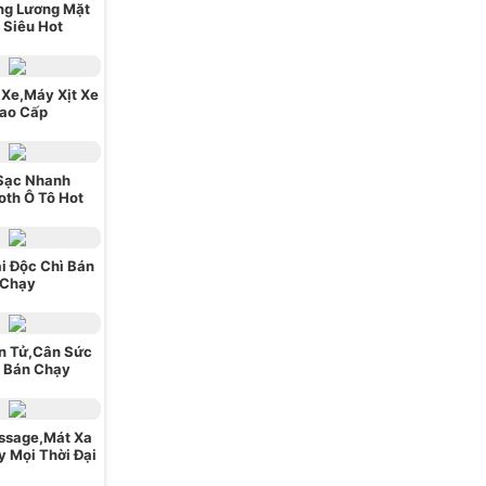
ng Lương Mặt
i Siêu Hot
Xe,Máy Xịt Xe
ao Cấp
Sạc Nhanh
oth Ô Tô Hot
i Độc Chì Bán
Chạy
n Tử,Cân Sức
 Bán Chạy
ssage,Mát Xa
 Mọi Thời Đại