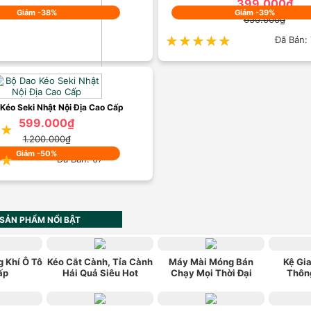
399.000₫
Giảm -38%
Giảm -39%
650.000₫
★★★★★
★★★★★
Đã Bán:
ức 4 Món Cao Cấp ZWILLING Hot
1.250.000₫
Kéo Seki Nhật Nội Địa Cao Cấp
2.000.000₫
599.000₫
★
★
Đã Bán: 36
1.200.000₫
Giảm -50%
★
★
Đã Bán: 67
SẢN PHẨM NỔI BẬT
 Khí Ô Tô
Kéo Cắt Cành, Tỉa Cành
Máy Mài Móng Bán
Kệ Gia
ấp
Hái Quả Siêu Hot
Chạy Mọi Thời Đại
Thôn