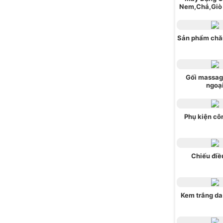
Nem,Chả,Giò
Sản phẩm chă
Gối massag
ngoạ
Phụ kiện cô
Chiếu điề
Kem trắng da