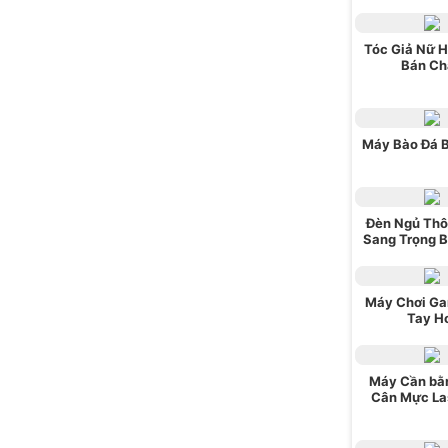
Tóc Giả Nữ 
Bán Ch
Máy Bào Đá 
Đèn Ngủ Thô
Sang Trọng 
Máy Chơi G
Tay H
Máy Cần bằ
Cân Mực La