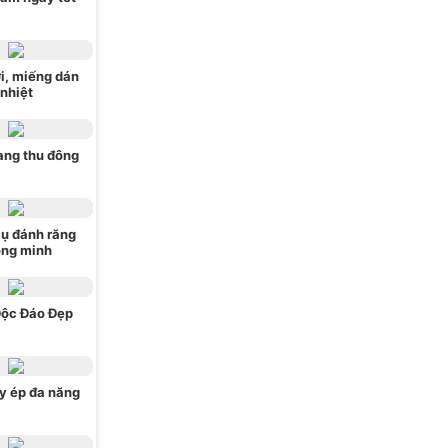
i, miếng dán
nhiệt
ang thu đông
ụ đánh răng
ông minh
Độc Đáo Đẹp
y ép đa năng