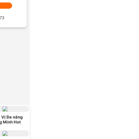
 73
 Vị Đa năng
g Minh Hot