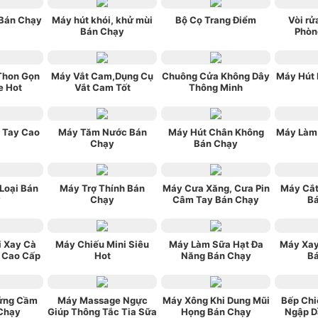
Bán Chạy
Máy hút khói, khử mùi
Bộ Cọ Trang Điểm
Vòi rử
Bán Chạy
Phòn
Thon Gọn
Máy Vắt Cam,Dụng Cụ
Chuông Cửa Không Dây
Máy Hút
e Hot
Vắt Cam Tốt
Thông Minh
 Tay Cao
Máy Tăm Nước Bán
Máy Hút Chân Không
Máy Làm
Chạy
Bán Chạy
Loại Bán
Máy Trợ Thính Bán
Máy Cưa Xăng, Cưa Pin
Máy Cắt
y
Chạy
Câm Tay Bán Chạy
B
i Xay Cà
Máy Chiếu Mini Siêu
Máy Làm Sữa Hạt Đa
Máy Xay
 Cao Cấp
Hot
Năng Bán Chạy
B
ứng Cầm
Máy Massage Ngực
Máy Xông Khi Dung Mũi
Bếp Chi
Chạy
Giúp Thông Tắc Tia Sữa
Họng Bán Chạy
Ngập D