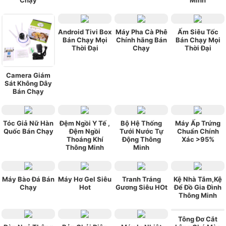
Android Tivi Box
Máy Pha Cà Phê
Ấm Siêu Tốc
Bán Chạy Mọi
Chính hãng Bán
Bán Chạy Mọi
Thời Đại
Chạy
Thời Đại
Camera Giám
Sát Không Dây
Bán Chạy
Tóc Giả Nữ Hàn
Đệm Ngồi Y Tế ,
Bộ Hệ Thống
Máy Ấp Trứng
Quốc Bán Chạy
Đệm Ngồi
Tưới Nước Tự
Chuẩn Chính
Thoáng Khí
Động Thông
Xác >95%
Thông Minh
Minh
Máy Bào Đá Bán
Máy Hơ Gel Siêu
Tranh Tráng
Kệ Nhà Tắm,Kệ
Chạy
Hot
Gương Siêu HOt
Để Đồ Gia Đình
Thông Minh
Tông Đơ Cắt