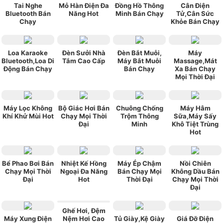
Tai Nghe
Mỏ Hàn Điện Đa
Đồng Hồ Thông
Cân Điện
Bluetooth Bán
Năng Hot
Minh Bán Chạy
Tử,Cân Sức
Chạy
Khỏe Bán Chạy
Loa Karaoke
Đèn Sưởi Nhà
Đèn Bắt Muỗi,
Máy
Bluetooth,Loa Di
Tắm Cao Cấp
Máy Bắt Muỗi
Massage,Mát
Động Bán Chạy
Bán Chạy
Xa Bán Chạy
Mọi Thời Đại
Máy Lọc Không
Bộ Giác Hơi Bán
Chuông Chống
Máy Hâm
Khí Khử Mùi Hot
Chạy Mọi Thời
Trộm Thông
Sữa,Máy Sấy
Đại
Minh
Khô Tiệt Trùng
Hot
Bể Phao Bơi Bán
Nhiệt Kế Hồng
Máy Ép Chậm
Nồi Chiên
Chạy Mọi Thời
Ngoại Đa Năng
Bán Chạy Mọi
Không Dầu Bán
Đại
Hot
Thời Đại
Chạy Mọi Thời
Đại
Ghế Hơi, Đệm
Máy Xung Điện
Nệm Hơi Cao
Tủ Giày,Kệ Giày
Giá Đỡ Điện