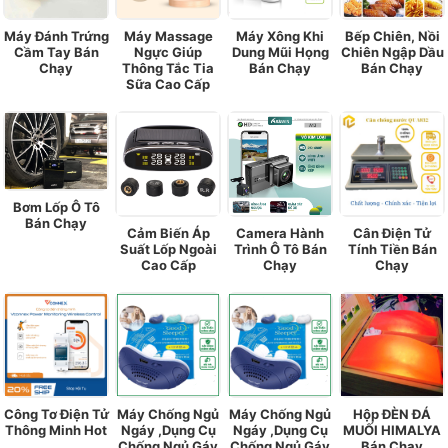
Máy Đánh Trứng
Máy Massage
Máy Xông Khi
Bếp Chiên, Nồi
Cầm Tay Bán
Ngực Giúp
Dung Mũi Họng
Chiên Ngập Dầu
Chạy
Thông Tắc Tia
Bán Chạy
Bán Chạy
Sữa Cao Cấp
Bơm Lốp Ô Tô
Bán Chạy
Cảm Biến Áp
Camera Hành
Cân Điện Tử
Suất Lốp Ngoài
Trình Ô Tô Bán
Tính Tiền Bán
Cao Cấp
Chạy
Chạy
Công Tơ Điện Tử
Máy Chống Ngủ
Máy Chống Ngủ
Hộp ĐÈN ĐÁ
Thông Minh Hot
Ngáy ,Dụng Cụ
Ngáy ,Dụng Cụ
MUỐI HIMALYA
Chống Ngủ Gáy
Chống Ngủ Gáy
Bán Chạy