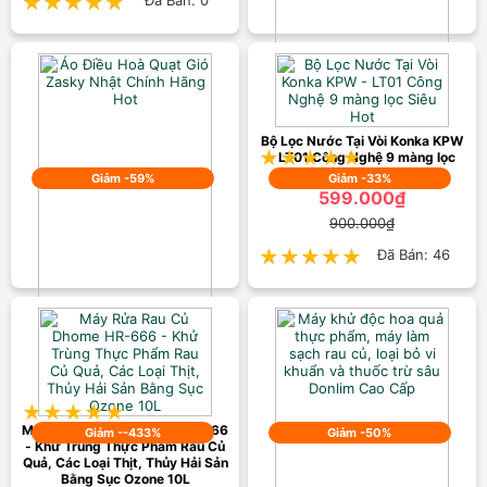
★★★★★
★★★★★
Đã Bán: 0
Cốc chưng yến, cốc hầm đa
năng Tặng Thìa Bát Sứ Cao Cấp
599.000₫
1.200.000₫
Bộ Lọc Nước Tại Vòi Konka KPW
★★★★★
★★★★★
Đã Bán: 130
- LT01 Công Nghệ 9 màng lọc
Siêu Hot
Giảm -59%
Giảm -33%
599.000₫
900.000₫
★★★★★
★★★★★
Đã Bán: 46
Áo Điều Hoà Quạt Gió Zasky
Nhật Chính Hãng Hot
699.000₫
1.700.000₫
★★★★★
★★★★★
Đã Bán: 1193
Máy Rửa Rau Củ Dhome HR-666
Giảm --433%
Giảm -50%
- Khử Trùng Thực Phẩm Rau Củ
Quả, Các Loại Thịt, Thủy Hải Sản
Bằng Sục Ozone 10L