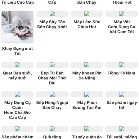
Trị Liệu Cao Cấp
Cấp
Bán Chạy
Thoại Hot
Máy Sấy Tóc
Máy Làm Sữa
Máy Vắt
Bán Chạy Nhất
Chua Hot
Cam,Dụng Cụ
Vắt Cam Tốt
Khay Đựng mứt
Tết
Quạt Đèn sưởi,
Bếp Từ Bán
May khoan Pin
Đồng Hồ Nam
máy sưởi
Chạy Mọi Thời
Đa Năng
Đại
Máy Dụng Cụ
Bếp Hồng Ngoại
Máy Phun
Sản phẩm ngày
Cuốn
Bán Chạy
Sương Tạo Ẩm
tết
Nem,Chả,Giò
Cao Cấp
Sản phẩm chăm
Quà tặng
Tủ sấy quần áo
Túi sưởi, miếng