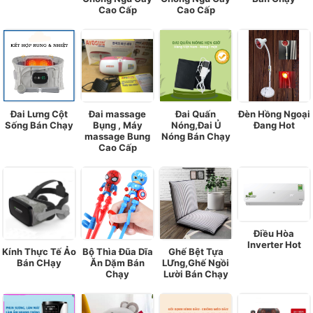
Cao Cấp
Cao Cấp
Đai Lưng Cột
Đai massage
Đai Quấn
Đèn Hồng Ngoại
Sống Bán Chạy
Bụng , Máy
Nóng,Đai Ủ
Đang Hot
massage Bung
Nóng Bán Chạy
Cao Cấp
Điều Hòa
Inverter Hot
Kính Thực Tế Ảo
Bộ Thìa Đũa Dĩa
Ghế Bệt Tựa
Bán CHạy
Ăn Dặm Bán
LƯng,Ghế Ngồi
Chạy
Lười Bán Chạy