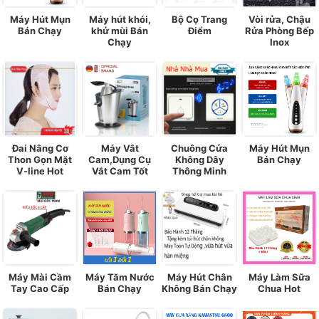
Máy Hút Mụn
Máy hút khói,
Bộ Cọ Trang
Vòi rửa, Chậu
Bán Chạy
khử mùi Bán
Điểm
Rửa Phòng Bếp
Chạy
Inox
Đai Nâng Cơ
Máy Vắt
Chuông Cửa
Máy Hút Mụn
Thon Gọn Mặt
Cam,Dụng Cụ
Không Dây
Bán Chạy
V-line Hot
Vắt Cam Tốt
Thông Minh
Máy Mài Cầm
Máy Tăm Nước
Máy Hút Chân
Máy Làm Sữa
Tay Cao Cấp
Bán Chạy
Không Bán Chạy
Chua Hot