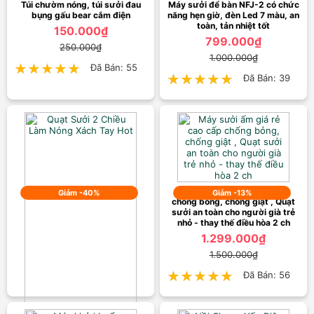
Túi chườm nóng, túi sưởi đau
Máy sưởi để bàn NFJ-2 có chức
bụng gấu bear cắm điện
năng hẹn giờ, đèn Led 7 màu, an
toàn, tản nhiệt tốt
150.000₫
799.000₫
250.000₫
1.000.000₫
★★★★★
★★★★★
Đã Bán: 55
★★★★★
★★★★★
Đã Bán: 39
Máy sưởi ấm giá rẻ cao cấp
Giảm -40%
Giảm -13%
chống bỏng, chống giật , Quạt
sưởi an toàn cho người già trẻ
nhỏ - thay thế điều hòa 2 ch
1.299.000₫
1.500.000₫
★★★★★
★★★★★
Đã Bán: 56
Quạt Sưởi 2 Chiều Làm Nóng