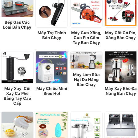
Bếp Gas Các
Loại Bán Chạy
Máy Trợ Thính
Máy Cưa Xăng,
Máy Cắt Cỏ Pin,
Bán Chạy
Cưa Pin Câm
Xăng Bán Chạy
Tay Bán Chạy
Máy Làm Sữa
Hạt Đa Năng
Bán Chạy
Máy Xay ,Cối
Máy Chiếu Mini
Máy Xay Khô Đa
Xay Cà Phê
Siêu Hot
Năng Bán Chạy
Bằng Tay Cao
Cấp