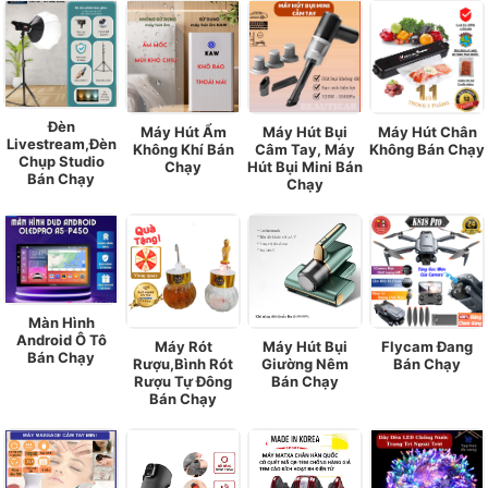
Đèn
Máy Hút Ẩm
Máy Hút Bụi
Máy Hút Chân
Livestream,Đèn
Không Khí Bán
Câm Tay, Máy
Không Bán Chạy
Chụp Studio
Chạy
Hút Bụi Mini Bán
Bán Chạy
Chạy
Màn Hình
Android Ô Tô
Máy Rót
Máy Hút Bụi
Flycam Đang
Bán Chạy
Rượu,Bình Rót
Giường Nêm
Bán Chạy
Rượu Tự Đông
Bán Chạy
Bán Chạy