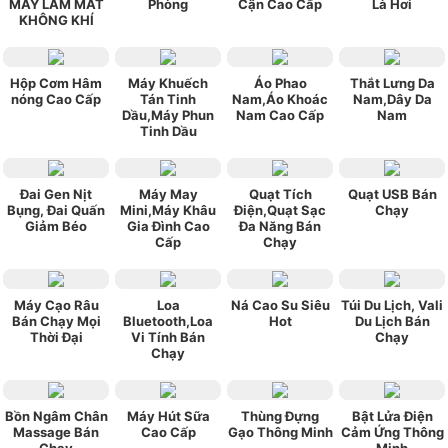
MÁY LÀM MÁT
Phòng
Cận Cao Cấp
Là Hơi
KHÔNG KHÍ
Hộp Cơm Hâm
Máy Khuếch
Áo Phao
Thắt Lưng Da
nóng Cao Cấp
Tán Tinh
Nam,Áo Khoác
Nam,Dây Da
Dầu,Máy Phun
Nam Cao Cấp
Nam
Tinh Dầu
Đai Gen Nịt
Máy May
Quạt Tích
Quạt USB Bán
Bụng, Đai Quấn
Mini,Máy Khâu
Điện,Quạt Sạc
Chạy
Giảm Béo
Gia Đình Cao
Đa Năng Bán
Cấp
Chạy
Máy Cạo Râu
Loa
Ná Cao Su Siêu
Túi Du Lịch, Vali
Bán Chạy Mọi
Bluetooth,Loa
Hot
Du Lịch Bán
Thời Đại
Vi Tính Bán
Chạy
Chạy
Bồn Ngâm Chân
Máy Hút Sữa
Thùng Đựng
Bật Lửa Điện
Massage Bán
Cao Cấp
Gạo Thông Minh
Cảm Ứng Thông
Chạy
Minh