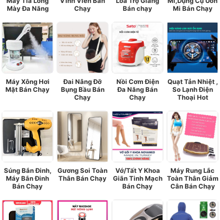
Máy Tỉa Lông
Vĩnh Viễn Bán
Loa Trợ Giảng
Mi,Dụng Cụ Uốn
Mày Đa Năng
Chạy
Bán chạy
Mi Bán Chạy
Máy Xông Hơi
Đai Nâng Đỡ
Nồi Cơm Điện
Quạt Tản Nhiệt ,
Mặt Bán Chạy
Bụng Bầu Bán
Đa Năng Bán
So Lạnh Điện
Chạy
Chạy
Thoại Hot
Súng Bắn Đinh,
Gương Soi Toàn
Vớ/Tất Y Khoa
Máy Rung Lắc
Máy Bắn Đinh
Thân Bán Chạy
Giãn Tinh Mạch
Toàn Thân Giảm
Bán Chạy
Bán Chạy
Cân Bán Chạy