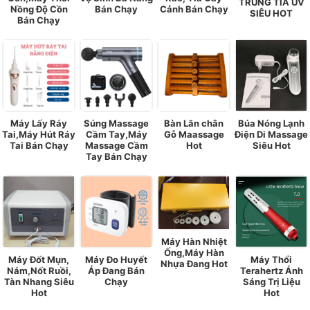
TRÙNG TIA UV
Nồng Độ Cồn
Bán Chạy
Cảnh Bán Chạy
SIÊU HOT
Bán Chạy
Máy Lấy Ráy
Súng Massage
Bàn Lăn chân
Búa Nóng Lạnh
Tai,Máy Hút Ráy
Cầm Tay,Máy
Gỗ Maassage
Điện Di Massage
Tai Bán Chạy
Massage Cầm
Hot
Siêu Hot
Tay Bán Chạy
Máy Hàn Nhiệt
Ống,Máy Hàn
Máy Đốt Mụn,
Máy Đo Huyết
Máy Thổi
Nhựa Đang Hot
Nám,Nốt Ruồi,
Áp Đang Bán
Terahertz Ánh
Tàn Nhang Siêu
Chạy
Sáng Trị Liệu
Hot
Hot