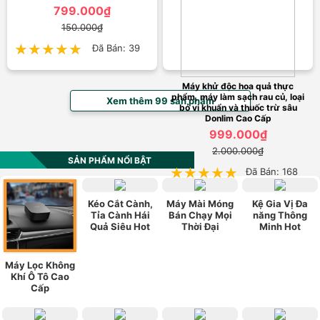
799.000₫
150.000₫
★★★★★
★★★★★
Đã Bán: 39
Máy khử độc hoa quả thực
phẩm, máy làm sạch rau củ, loại
Xem thêm 99 sản phẩm
bỏ vi khuẩn và thuốc trừ sâu
Donlim Cao Cấp
999.000₫
2.000.000₫
SẢN PHẨM NỔI BẬT
★★★★★
★★★★★
Đã Bán: 168
Kéo Cắt Cành,
Máy Mài Móng
Kệ Gia Vị Đa
Tỉa Cành Hái
Bán Chạy Mọi
năng Thông
Quả Siêu Hot
Thời Đại
Minh Hot
Máy Lọc Không
Khí Ô Tô Cao
Cấp