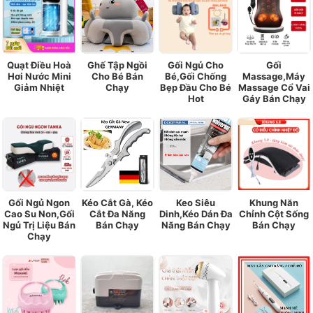
Quạt Điều Hoà
Ghế Tập Ngồi
Gối Ngủ Cho
Gối
Hơi Nước Mini
Cho Bé Bán
Bé,Gối Chống
Massage,Máy
Giảm Nhiệt
Chạy
Bẹp Đầu Cho Bé
Massage Cổ Vai
Hot
Gáy Bán Chạy
Gối Ngủ Ngon
Kéo Cắt Gà, Kéo
Keo Siêu
Khung Năn
Cao Su Non,Gối
Cắt Đa Năng
Dinh,Kéo Dán Đa
Chỉnh Cột Sống
Ngủ Trị Liệu Bán
Bán Chạy
Năng Bán Chạy
Bán Chạy
Chạy