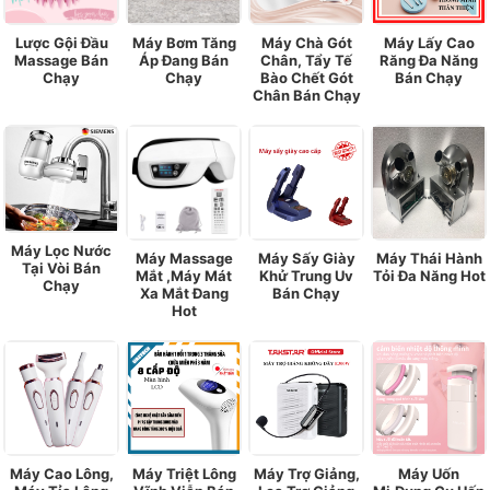
Lược Gội Đầu
Máy Bơm Tăng
Máy Chà Gót
Máy Lấy Cao
Massage Bán
Áp Đang Bán
Chân, Tẩy Tế
Răng Đa Năng
Chạy
Chạy
Bào Chết Gót
Bán Chạy
Chân Bán Chạy
Máy Lọc Nước
Máy Massage
Máy Sấy Giày
Máy Thái Hành
Tại Vòi Bán
Mắt ,Máy Mát
Khử Trung Uv
Tỏi Đa Năng Hot
Chạy
Xa Mắt Đang
Bán Chạy
Hot
Máy Cao Lông,
Máy Triệt Lông
Máy Trợ Giảng,
Máy Uốn