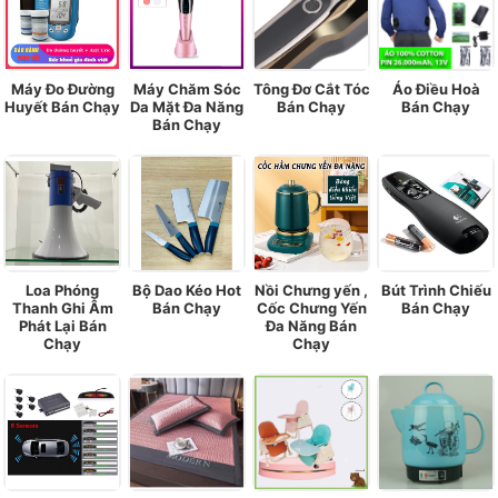
Máy Đo Đường
Máy Chăm Sóc
Tông Đơ Cắt Tóc
Áo Điều Hoà
Huyết Bán Chạy
Da Mặt Đa Năng
Bán Chạy
Bán Chạy
Bán Chạy
Loa Phóng
Bộ Dao Kéo Hot
Nồi Chưng yến ,
Bút Trình Chiếu
Thanh Ghi Âm
Bán Chạy
Cốc Chưng Yến
Bán Chạy
Phát Lại Bán
Đa Năng Bán
Chạy
Chạy