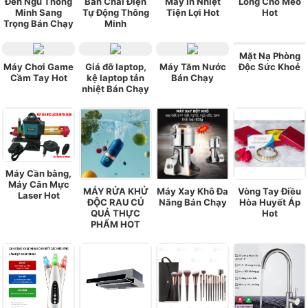
Đèn Ngủ Thông
Bản Chải Điện
Máy In Nhiệt
Lông Chó Mèo
Minh Sang
Tự Động Thông
Tiện Lợi Hot
Hot
Trọng Bán Chạy
Minh
Mặt Nạ Phòng
Máy Chơi Game
Giá đỡ laptop,
Máy Tăm Nước
Độc Sức Khoẻ
Cầm Tay Hot
kệ laptop tản
Bán Chạy
nhiệt Bán Chạy
Máy Cần bằng,
Máy Cân Mực
MÁY RỬA KHỬ
Máy Xay Khô Đa
Vòng Tay Điều
Laser Hot
ĐỘC RAU CỦ
Năng Bán Chạy
Hòa Huyết Áp
QUẢ THỰC
Hot
PHẨM HOT