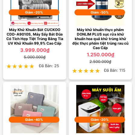
Giảm -20%
Giảm -50%
Máy Khử Khuẩn Bát CUCKOO
Máy khử khuẩn thực phẩm
CDD-A9010S, Máy Sấy Bát Đũa
DONLIM PLUS sục rửa khử
Có Tích Hợp Tiệt Trùng Bằng Tia
khuẩn hoa quả khử trùng khử
UV Khử Khuẩn 99,9% Cao Cấp
độc thực phẩm tiệt trùng rau củ
Cao Cấp
3.999.000₫
1.250.000₫
5.000.000₫
2.500.000₫
★★★★★
★★★★★
Đã Bán: 25
★★★★★
★★★★★
Đã Bán: 115
Giảm -40%
Giảm -20%