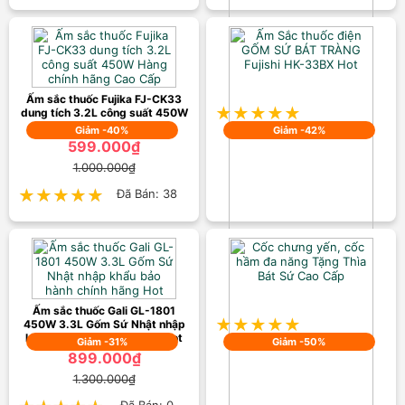
Ấm Sắc Thuốc Trường Thọ
BA1188 5L Cao Cấp
699.000₫
1.000.000₫
Ấm sắc thuốc Fujika FJ-CK33
★★★★★
★★★★★
Đã Bán: 55
dung tích 3.2L công suất 450W
Hàng chính hãng Cao Cấp
Giảm -40%
Giảm -42%
599.000₫
1.000.000₫
★★★★★
★★★★★
Đã Bán: 38
Ấm Sắc thuốc điện GỐM SỨ BÁT
TRÀNG Fujishi HK-33BX Hot
350.000₫
600.000₫
Ấm sắc thuốc Gali GL-1801
★★★★★
★★★★★
Đã Bán: 57
450W 3.3L Gốm Sứ Nhật nhập
khẩu bảo hành chính hãng Hot
Giảm -31%
Giảm -50%
899.000₫
1.300.000₫