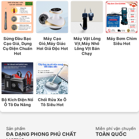
Sừng Đầu Bạc
Máy Cạo
Máy Vặt Lông
Máy Bơm Chìm
Cạo Giá, Dụng
Gió,Máy Giác
Vịt,Máy Nhổ
Siêu Hot
Cụ Điện Chuẩn
Hơi Giả Độc Hot
Lông VỊt Bán
Hot
Chạy
Bộ Kích Điện Nổ
Chổi Rửa Xe Ô
Ô Tô Đa Năng
Tô Siêu Hot
Sản phẩm
Miễn phí vận chuyển
ĐA DẠNG PHONG PHÚ CHẤT
TOÀN QUỐC