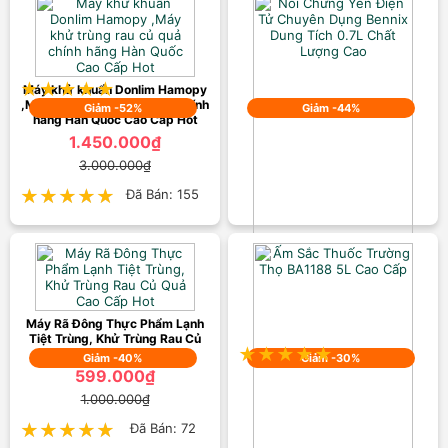
Xách Tay Hot
599.000₫
1.000.000₫
★★★★★
★★★★★
Đã Bán: 53
Máy khử khuẩn Donlim Hamopy
,Máy khử trùng rau củ quả chính
Giảm -52%
Giảm -44%
hãng Hàn Quốc Cao Cấp Hot
1.450.000₫
3.000.000₫
★★★★★
★★★★★
Đã Bán: 155
Nồi Chưng Yến Điện Tử Chuyên
Dụng Bennix Dung Tích 0.7L
Chất Lượng Cao
899.000₫
1.600.000₫
Máy Rã Đông Thực Phẩm Lạnh
Tiệt Trùng, Khử Trùng Rau Củ
★★★★★
★★★★★
Đã Bán: 56
Quả Cao Cấp Hot
Giảm -40%
Giảm -30%
599.000₫
1.000.000₫
★★★★★
★★★★★
Đã Bán: 72