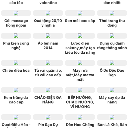
sóc tóc
valentine
dán nhiệt
Gối massage
Quà tặng 20/10
Son môi cao câp
Thời trang thu
hồng ngoại
ý nghĩa
đông
Phụ kiện công
Áo len nam
Lược điện
Dụng cụ đánh
nghệ
2014
sokany,máy tạo
răng thông minh
kiểu tóc đa năng
Chiếu điều hòa
Tủ vải quần áo,
Máy rửa
Ô Dù Độc Đáo
tủ vải cao cấp
mặt,Máy matxa
Đẹp
mặt
Kem trắng da
CHẢO ĐIỆN ĐA
BẾP NƯỚNG,
Máy xay ép đa
cao cấp
NĂNG
CHẢO NƯỚNG,
năng
VỈ NƯỚNG
Quạt Điều Hòa -
Pin Sạc Dự
Đèn Học Chống
Bàn Là Khô, Bàn