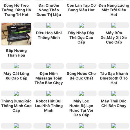
Đồng Hồ Treo
Đai Chườm
Con Lăn Tập Cơ
Đèn Năng Lương
Tường, Đồng Hồ
Nóng Thảo
Bụng Siêu Hot
Mặt Trời Siêu
Trang Trí Hot
Dược Trị Liệu
Hot
Điều Hòa Mini
Dây Nhảy Dây
Máy Rửa
Thông Minh
Thể Dục Cao
Xe,Máy Xịt Xe
Cấp
Cao Cấp
Bếp Nướng
Than Hoa
Máy Cắt Lông
Đệm Nệm
Súng Nước Cho
Tẩu Sạc Nhanh
Xù Cao Cấp
Massage Toàn
Bé Cực Chất
Bluetooth Ô Tô
Thân Bán Chạy
Hot
Thùng Đựng Rác
Robot Hút Bụi
Máy Lọc
Máy Thải Độc
Thông Minh Cao
Lau Nhà Thông
Nước,Bộ Lọc
Chì Bán Chạy
Cấp
Minh
Nước Tại Vòi
Cao Cấp