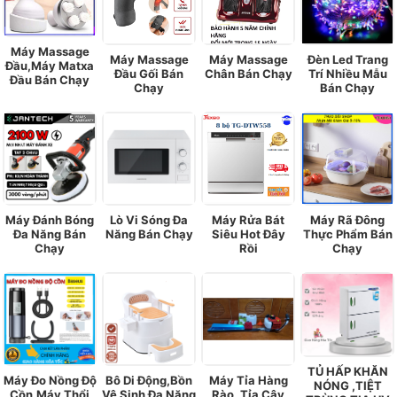
Máy Massage
Máy Massage
Máy Massage
Đèn Led Trang
Đầu,Máy Matxa
Đầu Gối Bán
Chân Bán Chạy
Trí Nhiều Mẫu
Đầu Bán Chạy
Chạy
Bán Chạy
Máy Đánh Bóng
Lò Vi Sóng Đa
Máy Rửa Bát
Máy Rã Đông
Đa Năng Bán
Năng Bán Chạy
Siêu Hot Đây
Thực Phẩm Bán
Chạy
Rồi
Chạy
TỦ HẤP KHĂN
Máy Đo Nồng Độ
Bô Di Động,Bồn
Máy Tỉa Hàng
NÓNG ,TIỆT
Cồn,Máy Thổi
Vệ Sinh Đa Năng
Rào, Tỉa Cây