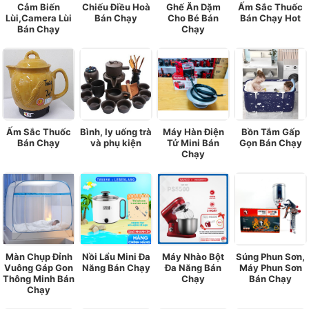
Cảm Biến
Chiếu Điều Hoà
Ghế Ăn Dặm
Ấm Sắc Thuốc
Lùi,Camera Lùi
Bán Chạy
Cho Bé Bán
Bán Chạy Hot
Bán Chạy
Chạy
Ấm Sắc Thuốc
Bình, ly uống trà
Máy Hàn Điện
Bồn Tắm Gấp
Bán Chạy
và phụ kiện
Tử Mini Bán
Gọn Bán Chạy
Chạy
Màn Chụp Đỉnh
Nồi Lẩu Mini Đa
Máy Nhào Bột
Súng Phun Sơn,
Vuông Gáp Gon
Năng Bán Chạy
Đa Năng Bán
Máy Phun Sơn
Thông Minh Bán
Chạy
Bán Chạy
Chạy