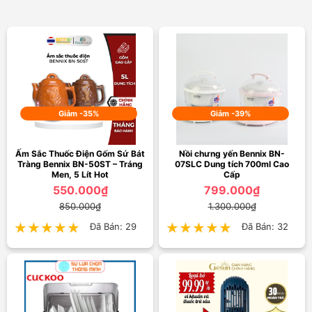
Giảm -35%
Giảm -39%
Ấm Sắc Thuốc Điện Gốm Sứ Bát
Nồi chưng yến Bennix BN-
Tràng Bennix BN-50ST – Tráng
07SLC Dung tích 700ml Cao
Men, 5 Lít Hot
Cấp
550.000₫
799.000₫
850.000₫
1.300.000₫
★★★★★
★★★★★
Đã Bán: 29
★★★★★
★★★★★
Đã Bán: 32