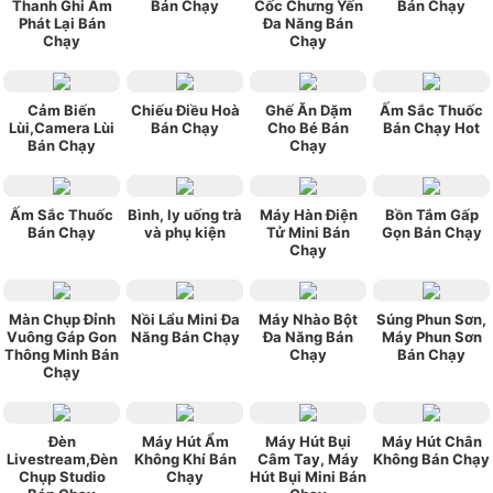
Thanh Ghi Âm
Bán Chạy
Cốc Chưng Yến
Bán Chạy
Phát Lại Bán
Đa Năng Bán
Chạy
Chạy
Cảm Biến
Chiếu Điều Hoà
Ghế Ăn Dặm
Ấm Sắc Thuốc
Lùi,Camera Lùi
Bán Chạy
Cho Bé Bán
Bán Chạy Hot
Bán Chạy
Chạy
Ấm Sắc Thuốc
Bình, ly uống trà
Máy Hàn Điện
Bồn Tắm Gấp
Bán Chạy
và phụ kiện
Tử Mini Bán
Gọn Bán Chạy
Chạy
Màn Chụp Đỉnh
Nồi Lẩu Mini Đa
Máy Nhào Bột
Súng Phun Sơn,
Vuông Gáp Gon
Năng Bán Chạy
Đa Năng Bán
Máy Phun Sơn
Thông Minh Bán
Chạy
Bán Chạy
Chạy
Đèn
Máy Hút Ẩm
Máy Hút Bụi
Máy Hút Chân
Livestream,Đèn
Không Khí Bán
Câm Tay, Máy
Không Bán Chạy
Chụp Studio
Chạy
Hút Bụi Mini Bán