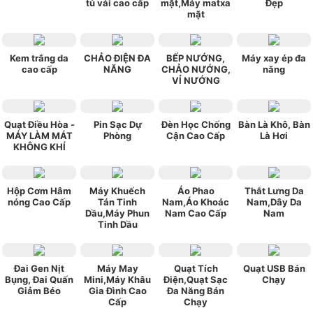
tủ vải cao cấp
mặt,Máy matxa
Đẹp
mặt
Kem trắng da
CHẢO ĐIỆN ĐA
BẾP NƯỚNG,
Máy xay ép đa
cao cấp
NĂNG
CHẢO NƯỚNG,
năng
VỈ NƯỚNG
Quạt Điều Hòa -
Pin Sạc Dự
Đèn Học Chống
Bàn Là Khô, Bàn
MÁY LÀM MÁT
Phòng
Cận Cao Cấp
Là Hơi
KHÔNG KHÍ
Hộp Cơm Hâm
Máy Khuếch
Áo Phao
Thắt Lưng Da
nóng Cao Cấp
Tán Tinh
Nam,Áo Khoác
Nam,Dây Da
Dầu,Máy Phun
Nam Cao Cấp
Nam
Tinh Dầu
Đai Gen Nịt
Máy May
Quạt Tích
Quạt USB Bán
Bụng, Đai Quấn
Mini,Máy Khâu
Điện,Quạt Sạc
Chạy
Giảm Béo
Gia Đình Cao
Đa Năng Bán
Cấp
Chạy