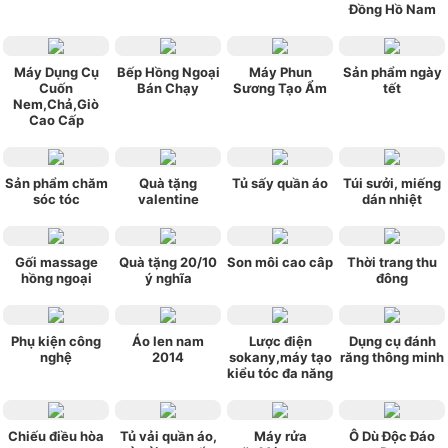
Đồng Hồ Nam
Máy Dụng Cụ
Bếp Hồng Ngoại
Máy Phun
Sản phẩm ngày
Cuốn
Bán Chạy
Sương Tạo Ẩm
tết
Nem,Chả,Giò
Cao Cấp
Sản phẩm chăm
Quà tặng
Tủ sấy quần áo
Túi sưởi, miếng
sóc tóc
valentine
dán nhiệt
Gối massage
Quà tặng 20/10
Son môi cao câp
Thời trang thu
hồng ngoại
ý nghĩa
đông
Phụ kiện công
Áo len nam
Lược điện
Dụng cụ đánh
nghệ
2014
sokany,máy tạo
răng thông minh
kiểu tóc đa năng
Chiếu điều hòa
Tủ vải quần áo,
Máy rửa
Ô Dù Độc Đáo