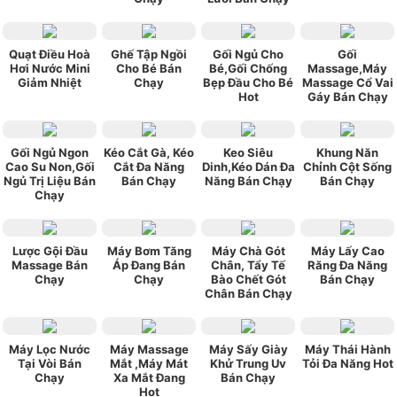
Quạt Điều Hoà
Ghế Tập Ngồi
Gối Ngủ Cho
Gối
Hơi Nước Mini
Cho Bé Bán
Bé,Gối Chống
Massage,Máy
Giảm Nhiệt
Chạy
Bẹp Đầu Cho Bé
Massage Cổ Vai
Hot
Gáy Bán Chạy
Gối Ngủ Ngon
Kéo Cắt Gà, Kéo
Keo Siêu
Khung Năn
Cao Su Non,Gối
Cắt Đa Năng
Dinh,Kéo Dán Đa
Chỉnh Cột Sống
Ngủ Trị Liệu Bán
Bán Chạy
Năng Bán Chạy
Bán Chạy
Chạy
Lược Gội Đầu
Máy Bơm Tăng
Máy Chà Gót
Máy Lấy Cao
Massage Bán
Áp Đang Bán
Chân, Tẩy Tế
Răng Đa Năng
Chạy
Chạy
Bào Chết Gót
Bán Chạy
Chân Bán Chạy
Máy Lọc Nước
Máy Massage
Máy Sấy Giày
Máy Thái Hành
Tại Vòi Bán
Mắt ,Máy Mát
Khử Trung Uv
Tỏi Đa Năng Hot
Chạy
Xa Mắt Đang
Bán Chạy
Hot