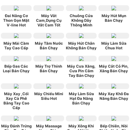
Đai Nâng Cơ
Máy Vắt
Chuông Cửa
Máy Hút Mụn
Thon Gọn Mặt
Cam,Dụng Cụ
Không Dây
Bán Chạy
V-line Hot
Vắt Cam Tốt
Thông Minh
Máy Mài Cầm
Máy Tăm Nước
Máy Hút Chân
Máy Làm Sữa
Tay Cao Cấp
Bán Chạy
Không Bán Chạy
Chua Hot
Bếp Gas Các
Máy Trợ Thính
Máy Cưa Xăng,
Máy Cắt Cỏ Pin,
Loại Bán Chạy
Bán Chạy
Cưa Pin Câm
Xăng Bán Chạy
Tay Bán Chạy
Máy Xay ,Cối
Máy Chiếu Mini
Máy Làm Sữa
Máy Xay Khô Đa
Xay Cà Phê
Siêu Hot
Hạt Đa Năng
Năng Bán Chạy
Bằng Tay Cao
Bán Chạy
Cấp
Máy Đánh Trứng
Máy Massage
Máy Xông Khi
Bếp Chiên, Nồi