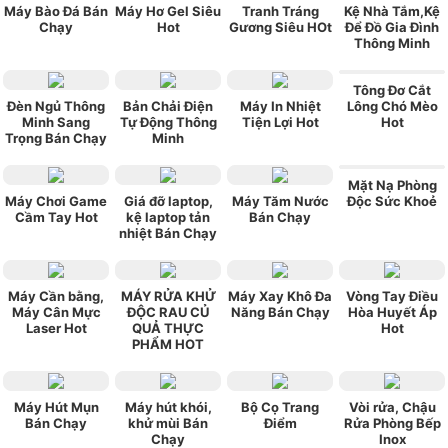
Máy Bào Đá Bán
Máy Hơ Gel Siêu
Tranh Tráng
Kệ Nhà Tắm,Kệ
Chạy
Hot
Gương Siêu HOt
Để Đồ Gia Đình
Thông Minh
Tông Đơ Cắt
Đèn Ngủ Thông
Bản Chải Điện
Máy In Nhiệt
Lông Chó Mèo
Minh Sang
Tự Động Thông
Tiện Lợi Hot
Hot
Trọng Bán Chạy
Minh
Mặt Nạ Phòng
Máy Chơi Game
Giá đỡ laptop,
Máy Tăm Nước
Độc Sức Khoẻ
Cầm Tay Hot
kệ laptop tản
Bán Chạy
nhiệt Bán Chạy
Máy Cần bằng,
MÁY RỬA KHỬ
Máy Xay Khô Đa
Vòng Tay Điều
Máy Cân Mực
ĐỘC RAU CỦ
Năng Bán Chạy
Hòa Huyết Áp
Laser Hot
QUẢ THỰC
Hot
PHẨM HOT
Máy Hút Mụn
Máy hút khói,
Bộ Cọ Trang
Vòi rửa, Chậu
Bán Chạy
khử mùi Bán
Điểm
Rửa Phòng Bếp
Chạy
Inox