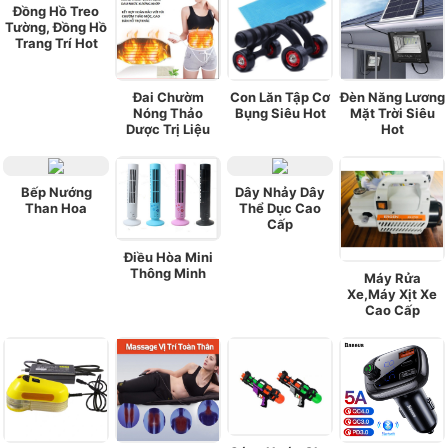
Đồng Hồ Treo
Tường, Đồng Hồ
Trang Trí Hot
Đai Chườm
Con Lăn Tập Cơ
Đèn Năng Lương
Nóng Thảo
Bụng Siêu Hot
Mặt Trời Siêu
Dược Trị Liệu
Hot
Bếp Nướng
Dây Nhảy Dây
Than Hoa
Thể Dục Cao
Cấp
Điều Hòa Mini
Thông Minh
Máy Rửa
Xe,Máy Xịt Xe
Cao Cấp