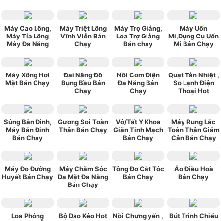
Máy Cao Lông,
Máy Triệt Lông
Máy Trợ Giảng,
Máy Uốn
Máy Tỉa Lông
Vĩnh Viễn Bán
Loa Trợ Giảng
Mi,Dụng Cụ Uốn
Mày Đa Năng
Chạy
Bán chạy
Mi Bán Chạy
Máy Xông Hơi
Đai Nâng Đỡ
Nồi Cơm Điện
Quạt Tản Nhiệt ,
Mặt Bán Chạy
Bụng Bầu Bán
Đa Năng Bán
So Lạnh Điện
Chạy
Chạy
Thoại Hot
Súng Bắn Đinh,
Gương Soi Toàn
Vớ/Tất Y Khoa
Máy Rung Lắc
Máy Bắn Đinh
Thân Bán Chạy
Giãn Tinh Mạch
Toàn Thân Giảm
Bán Chạy
Bán Chạy
Cân Bán Chạy
Máy Đo Đường
Máy Chăm Sóc
Tông Đơ Cắt Tóc
Áo Điều Hoà
Huyết Bán Chạy
Da Mặt Đa Năng
Bán Chạy
Bán Chạy
Bán Chạy
Loa Phóng
Bộ Dao Kéo Hot
Nồi Chưng yến ,
Bút Trình Chiếu