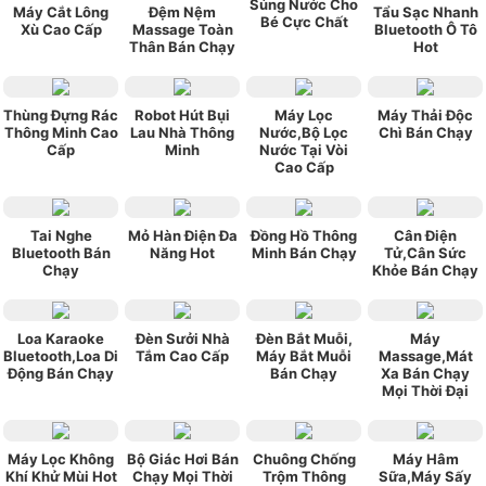
Súng Nước Cho
Máy Cắt Lông
Đệm Nệm
Tẩu Sạc Nhanh
Bé Cực Chất
Xù Cao Cấp
Massage Toàn
Bluetooth Ô Tô
Thân Bán Chạy
Hot
Thùng Đựng Rác
Robot Hút Bụi
Máy Lọc
Máy Thải Độc
Thông Minh Cao
Lau Nhà Thông
Nước,Bộ Lọc
Chì Bán Chạy
Cấp
Minh
Nước Tại Vòi
Cao Cấp
Tai Nghe
Mỏ Hàn Điện Đa
Đồng Hồ Thông
Cân Điện
Bluetooth Bán
Năng Hot
Minh Bán Chạy
Tử,Cân Sức
Chạy
Khỏe Bán Chạy
Loa Karaoke
Đèn Sưởi Nhà
Đèn Bắt Muỗi,
Máy
Bluetooth,Loa Di
Tắm Cao Cấp
Máy Bắt Muỗi
Massage,Mát
Động Bán Chạy
Bán Chạy
Xa Bán Chạy
Mọi Thời Đại
Máy Lọc Không
Bộ Giác Hơi Bán
Chuông Chống
Máy Hâm
Khí Khử Mùi Hot
Chạy Mọi Thời
Trộm Thông
Sữa,Máy Sấy