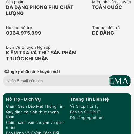
Sản phẩm
Miễn phí vận chuyển
ĐA DẠNG PHONG PHÚ CHẤT
TOÀN QUỐC
LƯỢNG
Hotline hỗ trợ
Thủ tục đổi trả
0964.975.999
DỄ DÀNG
Dịch Vụ Chuyên Nghiệp
KIỂM TRA VÀ THỬ SẢN PHẨM
TRƯỚC KHI NHẬN
Đăng ký nhận tin khuyến mãi
Hỗ Trợ - Dịch Vụ
Thông Tin Liên Hệ
Chính Sách Bảo Mật Thông Tin
Về Shop Hội Tụ
Quy định và hình thức thanh
Bản tin SHOPHT
toán
Đồ công nghệ hot
Chính sách vận chuyển và giao
nhận
Bảo Hành Và Chính Sách Đổi