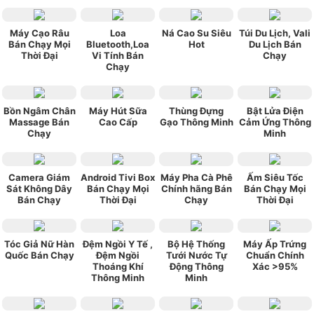
Máy Cạo Râu
Loa
Ná Cao Su Siêu
Túi Du Lịch, Vali
Bán Chạy Mọi
Bluetooth,Loa
Hot
Du Lịch Bán
Thời Đại
Vi Tính Bán
Chạy
Chạy
Bồn Ngâm Chân
Máy Hút Sữa
Thùng Đựng
Bật Lửa Điện
Massage Bán
Cao Cấp
Gạo Thông Minh
Cảm Ứng Thông
Chạy
Minh
Camera Giám
Android Tivi Box
Máy Pha Cà Phê
Ấm Siêu Tốc
Sát Không Dây
Bán Chạy Mọi
Chính hãng Bán
Bán Chạy Mọi
Bán Chạy
Thời Đại
Chạy
Thời Đại
Tóc Giả Nữ Hàn
Đệm Ngồi Y Tế ,
Bộ Hệ Thống
Máy Ấp Trứng
Quốc Bán Chạy
Đệm Ngồi
Tưới Nước Tự
Chuẩn Chính
Thoáng Khí
Động Thông
Xác >95%
Thông Minh
Minh