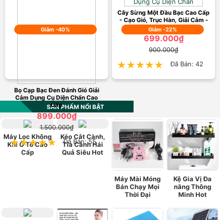
Cây Sừng Một Đầu Bạc Cao Cấp
- Cạo Gió, Trục Hàn, Giải Cảm -
Dụng Cụ Diện Chẩn
Giảm -40%
Giảm -22%
699.000₫
900.000₫
★★★★★
★★★★★
Đã Bán: 42
Bọ Cạp Bạc Đen Đánh Gió Giải
Cảm Dụng Cụ Diện Chẩn Cao
Cấp
SẢN PHẨM NỔI BẬT
899.000₫
1.500.000₫
Máy Lọc Không
Kéo Cắt Cành,
★★★★★
★★★★★
Đã Bán: 55
Khí Ô Tô Cao
Tỉa Cành Hái
Cấp
Quả Siêu Hot
Máy Mài Móng
Kệ Gia Vị Đa
Bán Chạy Mọi
năng Thông
Thời Đại
Minh Hot