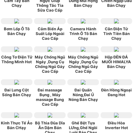
Cầm Tay Bán
Ngực Giúp
Dung Mũi Họng
Chiên Ngập Dầu
Chạy
Thông Tắc Tia
Bán Chạy
Bán Chạy
Sữa Cao Cấp
Bơm Lốp Ô Tô
Cảm Biến Áp
Camera Hành
Cân Điện Tử
Bán Chạy
Suất Lốp Ngoài
Trình Ô Tô Bán
Tính Tiền Bán
Cao Cấp
Chạy
Chạy
Công Tơ Điện Tử
Máy Chống Ngủ
Máy Chống Ngủ
Hộp ĐÈN ĐÁ
Thông Minh Hot
Ngáy ,Dụng Cụ
Ngáy ,Dụng Cụ
MUỐI HIMALYA
Chống Ngủ Gáy
Chống Ngủ Gáy
Bán Chạy
Cao Cấp
Cao Cấp
Đai Lưng Cột
Đai massage
Đai Quấn
Đèn Hồng Ngoại
Sống Bán Chạy
Bụng , Máy
Nóng,Đai Ủ
Đang Hot
massage Bung
Nóng Bán Chạy
Cao Cấp
Kính Thực Tế Ảo
Bộ Thìa Đũa Dĩa
Ghế Bệt Tựa
Điều Hòa
Bán CHạy
Ăn Dặm Bán
LƯng,Ghế Ngồi
Inverter Hot
Chạy
Lười Bán Chạy