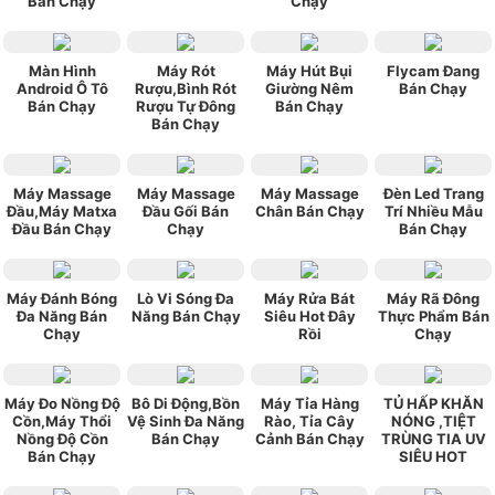
Bán Chạy
Chạy
Màn Hình
Máy Rót
Máy Hút Bụi
Flycam Đang
Android Ô Tô
Rượu,Bình Rót
Giường Nêm
Bán Chạy
Bán Chạy
Rượu Tự Đông
Bán Chạy
Bán Chạy
Máy Massage
Máy Massage
Máy Massage
Đèn Led Trang
Đầu,Máy Matxa
Đầu Gối Bán
Chân Bán Chạy
Trí Nhiều Mẫu
Đầu Bán Chạy
Chạy
Bán Chạy
Máy Đánh Bóng
Lò Vi Sóng Đa
Máy Rửa Bát
Máy Rã Đông
Đa Năng Bán
Năng Bán Chạy
Siêu Hot Đây
Thực Phẩm Bán
Chạy
Rồi
Chạy
Máy Đo Nồng Độ
Bô Di Động,Bồn
Máy Tỉa Hàng
TỦ HẤP KHĂN
Cồn,Máy Thổi
Vệ Sinh Đa Năng
Rào, Tỉa Cây
NÓNG ,TIỆT
Nồng Độ Cồn
Bán Chạy
Cảnh Bán Chạy
TRÙNG TIA UV
Bán Chạy
SIÊU HOT