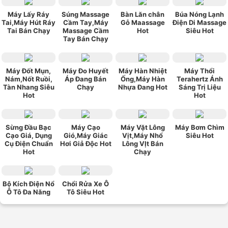
Máy Lấy Ráy
Súng Massage
Bàn Lăn chân
Búa Nóng Lạnh
Tai,Máy Hút Ráy
Cầm Tay,Máy
Gỗ Maassage
Điện Di Massage
Tai Bán Chạy
Massage Cầm
Hot
Siêu Hot
Tay Bán Chạy
Máy Đốt Mụn,
Máy Đo Huyết
Máy Hàn Nhiệt
Máy Thổi
Nám,Nốt Ruồi,
Áp Đang Bán
Ống,Máy Hàn
Terahertz Ánh
Tàn Nhang Siêu
Chạy
Nhựa Đang Hot
Sáng Trị Liệu
Hot
Hot
Sừng Đầu Bạc
Máy Cạo
Máy Vặt Lông
Máy Bơm Chìm
Cạo Giá, Dụng
Gió,Máy Giác
Vịt,Máy Nhổ
Siêu Hot
Cụ Điện Chuẩn
Hơi Giả Độc Hot
Lông VỊt Bán
Hot
Chạy
Bộ Kích Điện Nổ
Chổi Rửa Xe Ô
Ô Tô Đa Năng
Tô Siêu Hot