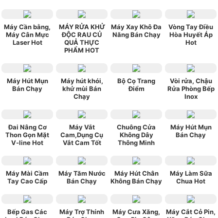
Máy Cần bằng,
MÁY RỬA KHỬ
Máy Xay Khô Đa
Vòng Tay Điều
Máy Cân Mực
ĐỘC RAU CỦ
Năng Bán Chạy
Hòa Huyết Áp
Laser Hot
QUẢ THỰC
Hot
PHẨM HOT
Máy Hút Mụn
Máy hút khói,
Bộ Cọ Trang
Vòi rửa, Chậu
Bán Chạy
khử mùi Bán
Điểm
Rửa Phòng Bếp
Chạy
Inox
Đai Nâng Cơ
Máy Vắt
Chuông Cửa
Máy Hút Mụn
Thon Gọn Mặt
Cam,Dụng Cụ
Không Dây
Bán Chạy
V-line Hot
Vắt Cam Tốt
Thông Minh
Máy Mài Cầm
Máy Tăm Nước
Máy Hút Chân
Máy Làm Sữa
Tay Cao Cấp
Bán Chạy
Không Bán Chạy
Chua Hot
Bếp Gas Các
Máy Trợ Thính
Máy Cưa Xăng,
Máy Cắt Cỏ Pin,