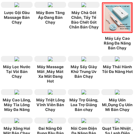
Lược Gội Đầu
Máy Bơm Tăng
Máy Chà Gót
Massage Bán
Áp Đang Bán
Chân, Tẩy Tế
Chạy
Chạy
Bào Chết Gót
Chân Bán Chạy
Máy Lấy Cao
Răng Đa Năng
Bán Chạy
Máy Lọc Nước
Máy Massage
Máy Sấy Giày
Máy Thái Hành
Tại Vòi Bán
Mắt ,Máy Mát
Khử Trung Uv
Tỏi Đa Năng Hot
Chạy
Xa Mắt Đang
Bán Chạy
Hot
Máy Cao Lông,
Máy Triệt Lông
Máy Trợ Giảng,
Máy Uốn
Máy Tỉa Lông
Vĩnh Viễn Bán
Loa Trợ Giảng
Mi,Dụng Cụ Uốn
Mày Đa Năng
Chạy
Bán chạy
Mi Bán Chạy
Máy Xông Hơi
Đai Nâng Đỡ
Nồi Cơm Điện
Quạt Tản Nhiệt ,
Mặt Bán Chạy
Bụng Bầu Bán
Đa Năng Bán
So Lạnh Điện