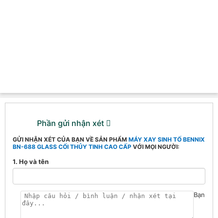
Phần gửi nhận xét
GỬI NHẬN XÉT CỦA BẠN VỀ SẢN PHẨM
MÁY XAY SINH TỐ BENNIX
BN-688 GLASS CỐI THỦY TINH CAO CẤP
VỚI MỌI NGƯỜI:
1. Họ và tên
Bạn