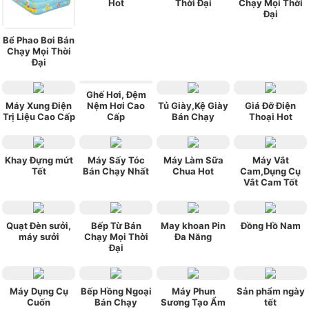
Hot
Thời Đại
Chạy Mọi Thời
Đại
Bể Phao Bơi Bán
Chạy Mọi Thời
Đại
Ghế Hơi, Đệm
Máy Xung Điện
Nệm Hơi Cao
Tủ Giày,Kệ Giày
Giá Đỡ Điện
Trị Liệu Cao Cấp
Cấp
Bán Chạy
Thoại Hot
Khay Đựng mứt
Máy Sấy Tóc
Máy Làm Sữa
Máy Vắt
Tết
Bán Chạy Nhất
Chua Hot
Cam,Dụng Cụ
Vắt Cam Tốt
Quạt Đèn sưởi,
Bếp Từ Bán
May khoan Pin
Đồng Hồ Nam
máy sưởi
Chạy Mọi Thời
Đa Năng
Đại
Máy Dụng Cụ
Bếp Hồng Ngoại
Máy Phun
Sản phẩm ngày
Cuốn
Bán Chạy
Sương Tạo Ẩm
tết