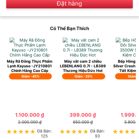
Đặt hàng
Có Thể Bạn Thích
Máy Rã Đông Thực Phẩm
Máy vắt cam 2 chiều
Bếp Hồng N
Lạnh Kayuso -JY210801
LEBENLANG 0.7l - LB389
Silver Cresh 
Chính Hãng Cao Cấp
Thương Hiệu Đức Hot
Tiết Kiệm 
Giảm -45%
Giảm -39%
Giảm 
1.100.000 ₫
399.000 ₫
1.999.
2.000.000 ₫
650.000 ₫
3.800.
★★★★★
★★★★★
Đã Bán:
★★★★★
★★★★★
Đã Bán:
★★★★
★★★★
125
93