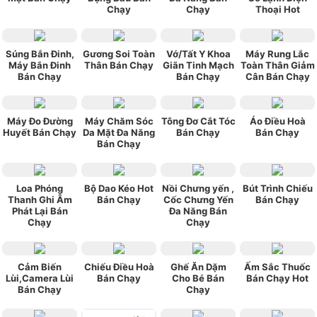
Chạy
Chạy
Thoại Hot
Súng Bắn Đinh,
Gương Soi Toàn
Vớ/Tất Y Khoa
Máy Rung Lắc
Máy Bắn Đinh
Thân Bán Chạy
Giãn Tinh Mạch
Toàn Thân Giảm
Bán Chạy
Bán Chạy
Cân Bán Chạy
Máy Đo Đường
Máy Chăm Sóc
Tông Đơ Cắt Tóc
Áo Điều Hoà
Huyết Bán Chạy
Da Mặt Đa Năng
Bán Chạy
Bán Chạy
Bán Chạy
Loa Phóng
Bộ Dao Kéo Hot
Nồi Chưng yến ,
Bút Trình Chiếu
Thanh Ghi Âm
Bán Chạy
Cốc Chưng Yến
Bán Chạy
Phát Lại Bán
Đa Năng Bán
Chạy
Chạy
Cảm Biến
Chiếu Điều Hoà
Ghế Ăn Dặm
Ấm Sắc Thuốc
Lùi,Camera Lùi
Bán Chạy
Cho Bé Bán
Bán Chạy Hot
Bán Chạy
Chạy