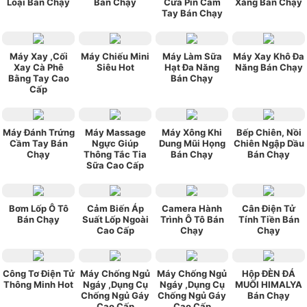
Loại Bán Chạy
Bán Chạy
Cưa Pin Câm
Xăng Bán Chạy
Tay Bán Chạy
Máy Xay ,Cối
Máy Chiếu Mini
Máy Làm Sữa
Máy Xay Khô Đa
Xay Cà Phê
Siêu Hot
Hạt Đa Năng
Năng Bán Chạy
Bằng Tay Cao
Bán Chạy
Cấp
Máy Đánh Trứng
Máy Massage
Máy Xông Khi
Bếp Chiên, Nồi
Cầm Tay Bán
Ngực Giúp
Dung Mũi Họng
Chiên Ngập Dầu
Chạy
Thông Tắc Tia
Bán Chạy
Bán Chạy
Sữa Cao Cấp
Bơm Lốp Ô Tô
Cảm Biến Áp
Camera Hành
Cân Điện Tử
Bán Chạy
Suất Lốp Ngoài
Trình Ô Tô Bán
Tính Tiền Bán
Cao Cấp
Chạy
Chạy
Công Tơ Điện Tử
Máy Chống Ngủ
Máy Chống Ngủ
Hộp ĐÈN ĐÁ
Thông Minh Hot
Ngáy ,Dụng Cụ
Ngáy ,Dụng Cụ
MUỐI HIMALYA
Chống Ngủ Gáy
Chống Ngủ Gáy
Bán Chạy
Cao Cấp
Cao Cấp