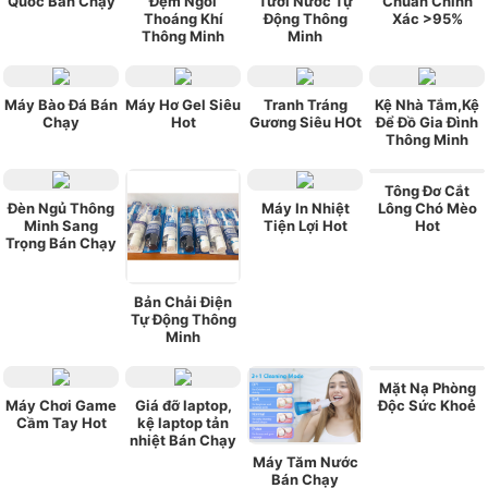
Quốc Bán Chạy
Đệm Ngồi
Tưới Nước Tự
Chuẩn Chính
Thoáng Khí
Động Thông
Xác >95%
Thông Minh
Minh
Máy Bào Đá Bán
Máy Hơ Gel Siêu
Tranh Tráng
Kệ Nhà Tắm,Kệ
Chạy
Hot
Gương Siêu HOt
Để Đồ Gia Đình
Thông Minh
Tông Đơ Cắt
Đèn Ngủ Thông
Máy In Nhiệt
Lông Chó Mèo
Minh Sang
Tiện Lợi Hot
Hot
Trọng Bán Chạy
Bản Chải Điện
Tự Động Thông
Minh
Mặt Nạ Phòng
Máy Chơi Game
Giá đỡ laptop,
Độc Sức Khoẻ
Cầm Tay Hot
kệ laptop tản
nhiệt Bán Chạy
Máy Tăm Nước
Bán Chạy