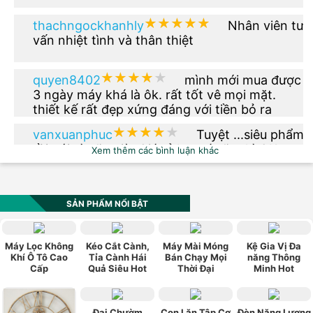
★★★★★
★★★★★
thachngockhanhly
Nhân viên tư
vấn nhiệt tình và thân thiệt
★★★★★
★★★★★
quyen8402
mình mới mua được
3 ngày máy khá là ôk. rất tốt vê mọi mặt.
thiết kế rất đẹp xứng đáng với tiền bỏ ra
★★★★★
★★★★★
vanxuanphuc
Tuyệt ...siêu phẩm
rồi nói gì nữa giờ. Giá rẻ hơn tí nữa thì OK.
Xem thêm các bình luận khác
★★★★★
★★★★★
phuong.vu2612
Thêm phiên bản
màu xanh dạ quang đi nhé
SẢN PHẨM NỔI BẬT
★★★★★
★★★★★
vn0984_520
Sản phẩm có kiểu
Máy Lọc Không
Kéo Cắt Cành,
Máy Mài Móng
Kệ Gia Vị Đa
dáng đẹp, hợp thời trang, phù hợp với túi
Khí Ô Tô Cao
Tỉa Cành Hái
Bán Chạy Mọi
năng Thông
Cấp
Quả Siêu Hot
Thời Đại
Minh Hot
tiền, chính sách bảo hành tốt. Rất hài lòng về
sản phẩm này.
★★★★★
★★★★★
ngoquan112
Mua cho ba mình
xài được hơn 1 tháng rồi , giá cả hợp lý , vừa
Đai Chườm
Con Lăn Tập Cơ
Đèn Năng Lương