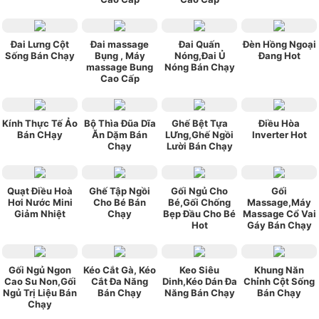
Đai Lưng Cột
Đai massage
Đai Quấn
Đèn Hồng Ngoại
Sống Bán Chạy
Bụng , Máy
Nóng,Đai Ủ
Đang Hot
massage Bung
Nóng Bán Chạy
Cao Cấp
Kính Thực Tế Ảo
Bộ Thìa Đũa Dĩa
Ghế Bệt Tựa
Điều Hòa
Bán CHạy
Ăn Dặm Bán
LƯng,Ghế Ngồi
Inverter Hot
Chạy
Lười Bán Chạy
Quạt Điều Hoà
Ghế Tập Ngồi
Gối Ngủ Cho
Gối
Hơi Nước Mini
Cho Bé Bán
Bé,Gối Chống
Massage,Máy
Giảm Nhiệt
Chạy
Bẹp Đầu Cho Bé
Massage Cổ Vai
Hot
Gáy Bán Chạy
Gối Ngủ Ngon
Kéo Cắt Gà, Kéo
Keo Siêu
Khung Năn
Cao Su Non,Gối
Cắt Đa Năng
Dinh,Kéo Dán Đa
Chỉnh Cột Sống
Ngủ Trị Liệu Bán
Bán Chạy
Năng Bán Chạy
Bán Chạy
Chạy