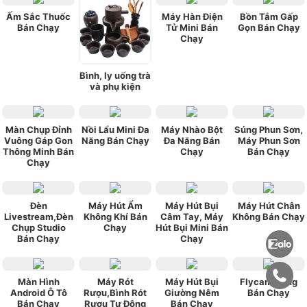
Ấm Sắc Thuốc
Máy Hàn Điện
Bồn Tắm Gấp
Bán Chạy
Tử Mini Bán
Gọn Bán Chạy
Chạy
Bình, ly uống trà
và phụ kiện
Màn Chụp Đỉnh
Nồi Lẩu Mini Đa
Máy Nhào Bột
Súng Phun Sơn,
Vuông Gáp Gon
Năng Bán Chạy
Đa Năng Bán
Máy Phun Sơn
Thông Minh Bán
Chạy
Bán Chạy
Chạy
Đèn
Máy Hút Ẩm
Máy Hút Bụi
Máy Hút Chân
Livestream,Đèn
Không Khí Bán
Câm Tay, Máy
Không Bán Chạy
Chụp Studio
Chạy
Hút Bụi Mini Bán
Bán Chạy
Chạy
Màn Hình
Máy Rót
Máy Hút Bụi
Flycam Đang
Android Ô Tô
Rượu,Bình Rót
Giường Nêm
Bán Chạy
Bán Chạy
Rượu Tự Đông
Bán Chạy