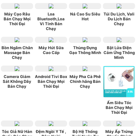
Máy Cạo Râu
Loa
Ná Cao Su Siêu
Túi Du Lịch, Vali
Bán Chạy Mọi
Bluetooth,Loa
Hot
Du Lịch Bán
Thời Đại
Vi Tính Bán
Chạy
Chạy
Bồn Ngâm Chân
Máy Hút Sữa
Thùng Đựng
Bật Lửa Điện
Massage Bán
Cao Cấp
Gạo Thông Minh
Cảm Ứng Thông
Chạy
Minh
Camera Giám
Android Tivi Box
Máy Pha Cà Phê
Sát Không Dây
Bán Chạy Mọi
Chính hãng Bán
Bán Chạy
Thời Đại
Chạy
Ấm Siêu Tốc
Bán Chạy Mọi
Thời Đại
Tóc Giả Nữ Hàn
Đệm Ngồi Y Tế ,
Bộ Hệ Thống
Máy Ấp Trứng