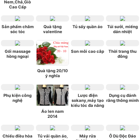
Nem,Chả,Giò
Cao Cấp
Sản phẩm chăm
Quà tặng
Tủ sấy quần áo
Túi sưởi, miếng
sóc tóc
valentine
dán nhiệt
Gối massage
Son môi cao câp
Thời trang thu
hồng ngoại
đông
Quà tặng 20/10
ý nghĩa
Phụ kiện công
Lược điện
Dụng cụ đánh
nghệ
sokany,máy tạo
răng thông minh
kiểu tóc đa năng
Áo len nam
2014
Chiếu điều hòa
Tủ vải quần áo,
Máy rửa
Ô Dù Độc Đáo