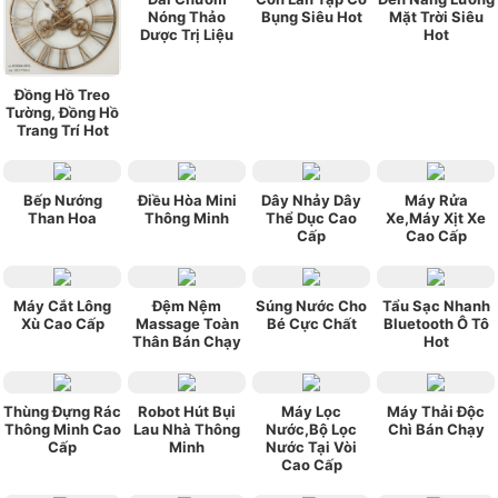
Nóng Thảo
Bụng Siêu Hot
Mặt Trời Siêu
túi tiền , máy gọn nhẹ , ba mình rất vừa ý .
Dược Trị Liệu
Hot
Đồng Hồ Treo
Tường, Đồng Hồ
Trang Trí Hot
Bếp Nướng
Điều Hòa Mini
Dây Nhảy Dây
Máy Rửa
Than Hoa
Thông Minh
Thể Dục Cao
Xe,Máy Xịt Xe
Cấp
Cao Cấp
Máy Cắt Lông
Đệm Nệm
Súng Nước Cho
Tẩu Sạc Nhanh
Xù Cao Cấp
Massage Toàn
Bé Cực Chất
Bluetooth Ô Tô
Thân Bán Chạy
Hot
Thùng Đựng Rác
Robot Hút Bụi
Máy Lọc
Máy Thải Độc
Thông Minh Cao
Lau Nhà Thông
Nước,Bộ Lọc
Chì Bán Chạy
Cấp
Minh
Nước Tại Vòi
Cao Cấp