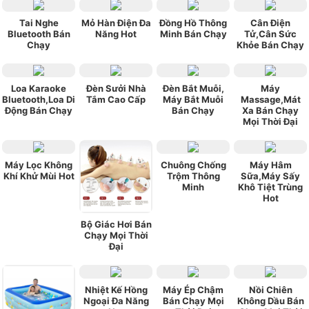
Tai Nghe
Mỏ Hàn Điện Đa
Đồng Hồ Thông
Cân Điện
Bluetooth Bán
Năng Hot
Minh Bán Chạy
Tử,Cân Sức
Chạy
Khỏe Bán Chạy
Loa Karaoke
Đèn Sưởi Nhà
Đèn Bắt Muỗi,
Máy
Bluetooth,Loa Di
Tắm Cao Cấp
Máy Bắt Muỗi
Massage,Mát
Động Bán Chạy
Bán Chạy
Xa Bán Chạy
Mọi Thời Đại
Máy Lọc Không
Chuông Chống
Máy Hâm
Khí Khử Mùi Hot
Trộm Thông
Sữa,Máy Sấy
Minh
Khô Tiệt Trùng
Hot
Bộ Giác Hơi Bán
Chạy Mọi Thời
Đại
Nhiệt Kế Hồng
Máy Ép Chậm
Nồi Chiên
Ngoại Đa Năng
Bán Chạy Mọi
Không Dầu Bán