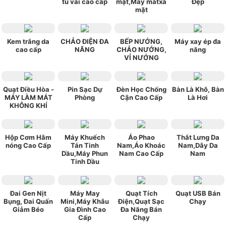
tủ vải cao cấp
mặt,Máy matxa
Đẹp
mặt
Kem trắng da
CHẢO ĐIỆN ĐA
BẾP NƯỚNG,
Máy xay ép đa
cao cấp
NĂNG
CHẢO NƯỚNG,
năng
VỈ NƯỚNG
Quạt Điều Hòa -
Pin Sạc Dự
Đèn Học Chống
Bàn Là Khô, Bàn
MÁY LÀM MÁT
Phòng
Cận Cao Cấp
Là Hơi
KHÔNG KHÍ
Hộp Cơm Hâm
Máy Khuếch
Áo Phao
Thắt Lưng Da
nóng Cao Cấp
Tán Tinh
Nam,Áo Khoác
Nam,Dây Da
Dầu,Máy Phun
Nam Cao Cấp
Nam
Tinh Dầu
Đai Gen Nịt
Máy May
Quạt Tích
Quạt USB Bán
Bụng, Đai Quấn
Mini,Máy Khâu
Điện,Quạt Sạc
Chạy
Giảm Béo
Gia Đình Cao
Đa Năng Bán
Cấp
Chạy