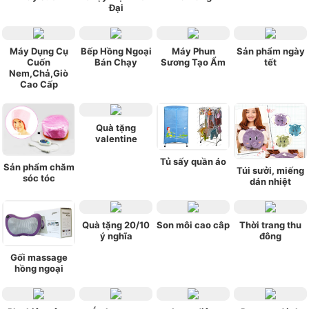
Đại
Máy Dụng Cụ
Bếp Hồng Ngoại
Máy Phun
Sản phẩm ngày
Cuốn
Bán Chạy
Sương Tạo Ẩm
tết
Nem,Chả,Giò
Cao Cấp
Quà tặng
valentine
Tủ sấy quần áo
Sản phẩm chăm
Túi sưởi, miếng
sóc tóc
dán nhiệt
Quà tặng 20/10
Son môi cao câp
Thời trang thu
ý nghĩa
đông
Gối massage
hồng ngoại