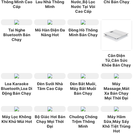
Thông Minh Cao
Lau Nhà Thông
Nước,Bộ Lọc
Chì Bán Chạy
Cấp
Minh
Nước Tại Vòi
Cao Cấp
Tai Nghe
Mỏ Hàn Điện Đa
Đồng Hồ Thông
Bluetooth Bán
Năng Hot
Minh Bán Chạy
Chạy
Cân Điện
Tử,Cân Sức
Khỏe Bán Chạy
Loa Karaoke
Đèn Sưởi Nhà
Đèn Bắt Muỗi,
Máy
Bluetooth,Loa Di
Tắm Cao Cấp
Máy Bắt Muỗi
Massage,Mát
Động Bán Chạy
Bán Chạy
Xa Bán Chạy
Mọi Thời Đại
Máy Lọc Không
Bộ Giác Hơi Bán
Chuông Chống
Máy Hâm
Khí Khử Mùi Hot
Chạy Mọi Thời
Trộm Thông
Sữa,Máy Sấy
Đại
Minh
Khô Tiệt Trùng
Hot