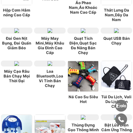
Áo Phao
Nam,Áo Khoác
Hộp Cơm Hâm
Thắt Lưng Da
Nam Cao Cấp
nóng Cao Cấp
Nam,Dây Da
Nam
Đai Gen Nịt
Máy May
Quạt Tích
Quạt USB Bán
Bụng, Đai Quấn
Mini,Máy Khâu
Điện,Quạt Sạc
Chạy
Giảm Béo
Gia Đình Cao
Đa Năng Bán
Cấp
Chạy
Máy Cạo Râu
Loa
Bán Chạy Mọi
Bluetooth,Loa
Thời Đại
Vi Tính Bán
Chạy
Ná Cao Su Siêu
Túi Du Lịch, Vali
Hot
Du Lịch Bán
Chạy
Thùng Đựng
Bật Lửa Điện
Gạo Thông Minh
Cảm Ứng Thông