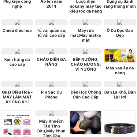
Phụ kiện công
Áo len nam
Lược điện
Dụng cụ đánh
nghệ
2014
sokany,máy tạo
răng thông minh
kiểu tóc đa năng
Chiếu điều hòa
Tủ vải quần áo,
Máy rửa
Ô Dù Độc Đáo
tủ vải cao cấp
mặt,Máy matxa
Đẹp
mặt
Kem trắng da
CHẢO ĐIỆN ĐA
BẾP NƯỚNG,
cao cấp
NĂNG
CHẢO NƯỚNG,
Máy xay ép đa
VỈ NƯỚNG
năng
Quạt Điều Hòa -
Pin Sạc Dự
Đèn Học Chống
Bàn Là Khô, Bàn
MÁY LÀM MÁT
Phòng
Cận Cao Cấp
Là Hơi
KHÔNG KHÍ
Máy Khuếch
Tán Tinh
Dầu,Máy Phun
Tinh Dầu