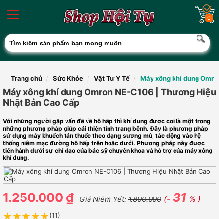
0
Trang chủ
Sức Khỏe
Vật Tư Y Tế
Máy xông khí dung Omro
Máy xông khí dung Omron NE-C106 | Thương Hiệu
Nhật Bản Cao Cấp
Với những người gặp vấn đề về hô hấp thì khí dung được coi là một trong
những phương pháp giúp cải thiện tình trạng bệnh. Đây là phương pháp
sử dụng máy khuếch tán thuốc theo dạng sương mù, tác động vào hệ
thống niêm mạc đường hô hấp trên hoặc dưới. Phương pháp này được
tiến hành dưới sự chỉ đạo của bác sỹ chuyên khoa và hỗ trợ của máy xông
khí dung.
1.250.000 ₫
31
(-
% )
Giá Niêm Yết:
1.800.000
★★★★★
★★★★★
(11)