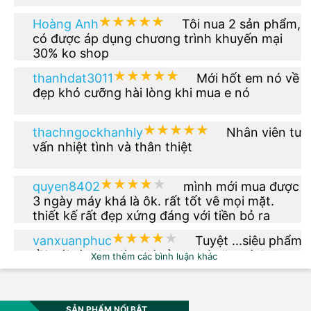
★★★★★
★★★★★
Hoàng Anh
Tôi nua 2 sản phẩm,
có được áp dụng chương trình khuyến mại
30% ko shop
★★★★★
★★★★★
thanhdat3011
Mới hốt em nó về
đẹp khó cưỡng hài lòng khi mua e nó
★★★★★
★★★★★
thachngockhanhly
Nhân viên tư
vấn nhiệt tình và thân thiệt
★★★★★
★★★★★
quyen8402
mình mới mua được
3 ngày máy khá là ôk. rất tốt vê mọi mặt.
thiết kế rất đẹp xứng đáng với tiền bỏ ra
★★★★★
★★★★★
vanxuanphuc
Tuyệt ...siêu phẩm
rồi nói gì nữa giờ. Giá rẻ hơn tí nữa thì OK.
Xem thêm các bình luận khác
★★★★★
★★★★★
phuong.vu2612
Thêm phiên bản
màu xanh dạ quang đi nhé
SẢN PHẨM NỔI BẬT