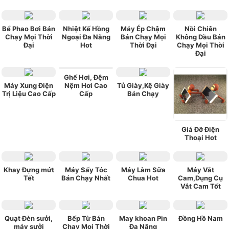
Bể Phao Bơi Bán
Nhiệt Kế Hồng
Máy Ép Chậm
Nồi Chiên
Chạy Mọi Thời
Ngoại Đa Năng
Bán Chạy Mọi
Không Dầu Bán
Đại
Hot
Thời Đại
Chạy Mọi Thời
Đại
Ghế Hơi, Đệm
Máy Xung Điện
Nệm Hơi Cao
Tủ Giày,Kệ Giày
Trị Liệu Cao Cấp
Cấp
Bán Chạy
Giá Đỡ Điện
Thoại Hot
Khay Đựng mứt
Máy Sấy Tóc
Máy Làm Sữa
Máy Vắt
Tết
Bán Chạy Nhất
Chua Hot
Cam,Dụng Cụ
Vắt Cam Tốt
Quạt Đèn sưởi,
Bếp Từ Bán
May khoan Pin
Đồng Hồ Nam
máy sưởi
Chạy Mọi Thời
Đa Năng