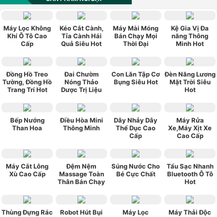
★★★★★
★★★★★
vn0984_520
Sản phẩm có kiểu
Máy Lọc Không
Kéo Cắt Cành,
Máy Mài Móng
Kệ Gia Vị Đa
dáng đẹp, hợp thời trang, phù hợp với túi
Khí Ô Tô Cao
Tỉa Cành Hái
Bán Chạy Mọi
năng Thông
Cấp
Quả Siêu Hot
Thời Đại
Minh Hot
tiền, chính sách bảo hành tốt. Rất hài lòng về
sản phẩm này.
★★★★★
★★★★★
ngoquan112
Mua cho ba mình
xài được hơn 1 tháng rồi , giá cả hợp lý , vừa
Đồng Hồ Treo
Đai Chườm
Con Lăn Tập Cơ
Đèn Năng Lương
Tường, Đồng Hồ
Nóng Thảo
Bụng Siêu Hot
Mặt Trời Siêu
túi tiền , máy gọn nhẹ , ba mình rất vừa ý .
Trang Trí Hot
Dược Trị Liệu
Hot
Bếp Nướng
Điều Hòa Mini
Dây Nhảy Dây
Máy Rửa
Than Hoa
Thông Minh
Thể Dục Cao
Xe,Máy Xịt Xe
Cấp
Cao Cấp
Máy Cắt Lông
Đệm Nệm
Súng Nước Cho
Tẩu Sạc Nhanh
Xù Cao Cấp
Massage Toàn
Bé Cực Chất
Bluetooth Ô Tô
Thân Bán Chạy
Hot
Thùng Đựng Rác
Robot Hút Bụi
Máy Lọc
Máy Thải Độc