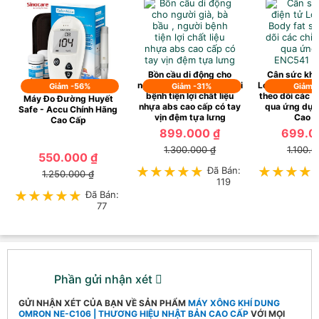
Bồn cầu di động cho
Cân sức khỏ
người già, bà bầu , người
Lock&Lock Bod
Giảm -56%
Giảm -31%
Giảm 
bệnh tiện lợi chất liệu
theo dõi các c
Máy Đo Đường Huyết
nhựa abs cao cấp có tay
qua ứng dụ
Safe - Accu Chính Hãng
vịn đệm tựa lưng
Cao 
Cao Cấp
899.000 ₫
699.0
1.300.000 ₫
1.100.0
550.000 ₫
★★★★★
★★★★★
Đã Bán:
★★★★
★★★★
1.250.000 ₫
119
★★★★★
★★★★★
Đã Bán:
77
Phần gửi nhận xét
GỬI NHẬN XÉT CỦA BẠN VỀ SẢN PHẨM
MÁY XÔNG KHÍ DUNG
OMRON NE-C106 | THƯƠNG HIỆU NHẬT BẢN CAO CẤP
VỚI MỌI